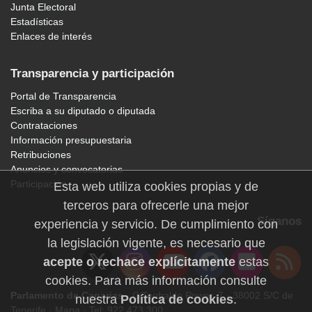
Junta Electoral
Estadísticas
Enlaces de interés
Transparencia y participación
Portal de Transparencia
Escriba a su diputado o diputada
Contrataciones
Información presupuestaria
Retribuciones
Anuncios y convocatorias
Participación
Esta web utiliza cookies propias y de
terceros para ofrecerle una mejor
Síganos
experiencia y servicio. De cumplimiento con
la legislación vigente, es necesario que
acepte o rechace explícitamente
estas
cookies. Para más información consulte
Parlamento de Canarias
· C/Teobaldo Power, 7 · 38002 S/C de
nuestra
Política de cookies
.
Tenerife ·
Mapa
· Tel: 922 473 300