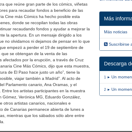
a que reúne gran parte de los cómics, viñetas
dores para recaudar fondos a beneficio de las
ria Cine más Cómics ha hecho posible esta
Más inform
menes, donde se recopilan todas las obras
ontinuar recaudando fondos y ayudar a mejorar la
Más noticias
nte la apertura. En un mensaje dirigido a los
ue no olvidamos ni dejamos de pensar en lo que
Suscribirse a
que empezó a perder el 19 de septiembre de
s que se obtengan de la venta de las
s afectados por la erupción, a través de Cruz
Descarga de
anaria Cine Más Cómics, dijo que esta muestra,
ura de El Paso hace justo un año”, tiene la
Un momento
1 ►
posible, viajar también a Madrid”. Al acto de
 del Parlamento canario, Ana Oramas, y el
Un momento
2 ►
ntre los artistas participantes en la muestra
th Gómez, Verónica MG, Eduardo González,
 otros artistas canarios, nacionales e
nto de Canarias permanece abierta de lunes a
as, mientras que los sábados sólo abre entre
da.