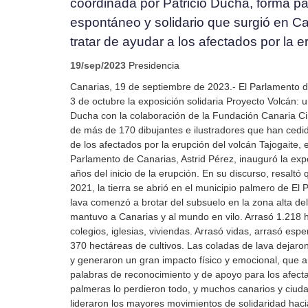
coordinada por Patricio Ducha, forma p
espontáneo y solidario que surgió en Ca
tratar de ayudar a los afectados por la 
19/sep/2023
Presidencia
Canarias, 19 de septiembre de 2023.- El Parlamento 
3 de octubre la exposición solidaria Proyecto Volcán: 
Ducha con la colaboración de la Fundación Canaria C
de más de 170 dibujantes e ilustradores que han cedi
de los afectados por la erupción del volcán Tajogaite, 
Parlamento de Canarias, Astrid Pérez, inauguró la exp
años del inicio de la erupción. En su discurso, resaltó
2021, la tierra se abrió en el municipio palmero de El 
lava comenzó a brotar del subsuelo en la zona alta del
mantuvo a Canarias y al mundo en vilo. Arrasó 1.218 h
colegios, iglesias, viviendas. Arrasó vidas, arrasó es
370 hectáreas de cultivos. Las coladas de lava dejar
y generaron un gran impacto físico y emocional, que 
palabras de reconocimiento y de apoyo para los afect
palmeras lo perdieron todo, y muchos canarios y ciud
lideraron los mayores movimientos de solidaridad hacia