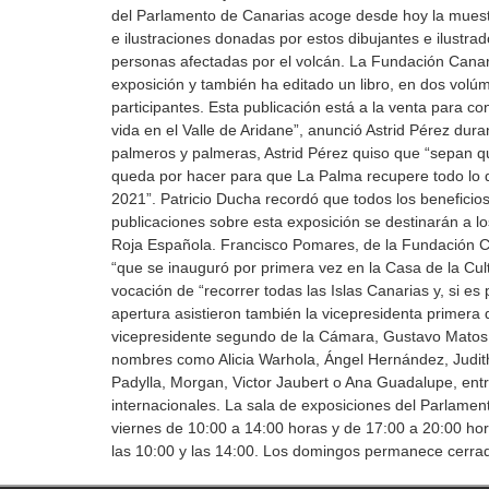
del Parlamento de Canarias acoge desde hoy la muestr
e ilustraciones donadas por estos dibujantes e ilustra
personas afectadas por el volcán. La Fundación Cana
exposición y también ha editado un libro, en dos volú
participantes. Esta publicación está a la venta para c
vida en el Valle de Aridane”, anunció Astrid Pérez dura
palmeros y palmeras, Astrid Pérez quiso que “sepan q
queda por hacer para que La Palma recupere todo lo 
2021”. Patricio Ducha recordó que todos los beneficio
publicaciones sobre esta exposición se destinarán a lo
Roja Española. Francisco Pomares, de la Fundación C
“que se inauguró por primera vez en la Casa de la Cult
vocación de “recorrer todas las Islas Canarias y, si es 
apertura asistieron también la vicepresidenta primera
vicepresidente segundo de la Cámara, Gustavo Matos. E
nombres como Alicia Warhola, Ángel Hernández, Judi
Padylla, Morgan, Victor Jaubert o Ana Guadalupe, entre
internacionales. La sala de exposiciones del Parlame
viernes de 10:00 a 14:00 horas y de 17:00 a 20:00 hor
las 10:00 y las 14:00. Los domingos permanece cerra