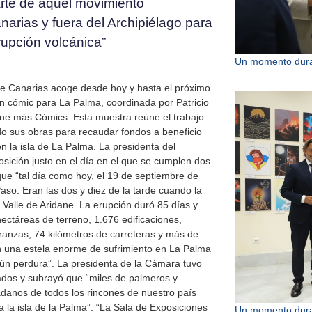
arte de aquel movimiento
narias y fuera del Archipiélago para
erupción volcánica”
Un momento duran
de Canarias acoge desde hoy y hasta el próximo
un cómic para La Palma, coordinada por Patricio
ine más Cómics. Esta muestra reúne el trabajo
do sus obras para recaudar fondos a beneficio
en la isla de La Palma. La presidenta del
osición justo en el día en el que se cumplen dos
 que “tal día como hoy, el 19 de septiembre de
Paso. Eran las dos y diez de la tarde cuando la
 Valle de Aridane. La erupción duró 85 días y
ectáreas de terreno, 1.676 edificaciones,
peranzas, 74 kilómetros de carreteras y más de
on una estela enorme de sufrimiento en La Palma
aún perdura”. La presidenta de la Cámara tuvo
ados y subrayó que “miles de palmeros y
adanos de todos los rincones de nuestro país
 la isla de la Palma”. “La Sala de Exposiciones
Un momento duran