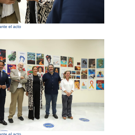
te el acto
te el acto