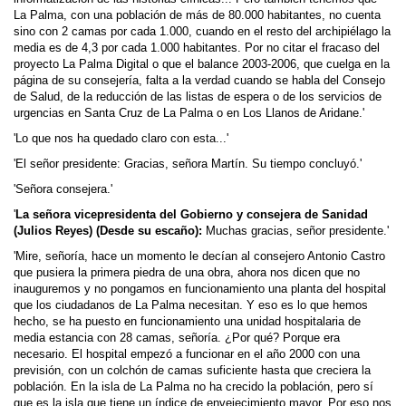
La Palma, con una población de más de 80.000 habitantes, no cuenta
sino con 2 camas por cada 1.000, cuando en el resto del archipiélago la
media es de 4,3 por cada 1.000 habitantes. Por no citar el fracaso del
proyecto La Palma Digital o que el balance 2003-2006, que cuelga en la
página de su consejería, falta a la verdad cuando se habla del Consejo
de Salud, de la reducción de las listas de espera o de los servicios de
urgencias en Santa Cruz de La Palma o en Los Llanos de Aridane.'
'Lo que nos ha quedado claro con esta...'
'El señor presidente: Gracias, señora Martín. Su tiempo concluyó.'
'Señora consejera.'
'
La señora vicepresidenta del Gobierno y consejera de Sanidad
(Julios Reyes) (Desde su escaño):
Muchas gracias, señor presidente.'
'Mire, señoría, hace un momento le decían al consejero Antonio Castro
que pusiera la primera piedra de una obra, ahora nos dicen que no
inauguremos y no pongamos en funcionamiento una planta del hospital
que los ciudadanos de La Palma necesitan. Y eso es lo que hemos
hecho, se ha puesto en funcionamiento una unidad hospitalaria de
media estancia con 28 camas, señoría. ¿Por qué? Porque era
necesario. El hospital empezó a funcionar en el año 2000 con una
previsión, con un colchón de camas suficiente hasta que creciera la
población. En la isla de La Palma no ha crecido la población, pero sí
que es la isla que tiene un índice de envejecimiento mayor. Por eso nos