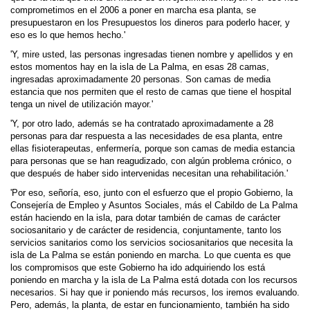
comprometimos en el 2006 a poner en marcha esa planta, se
presupuestaron en los Presupuestos los dineros para poderlo hacer, y
eso es lo que hemos hecho.'
'Y, mire usted, las personas ingresadas tienen nombre y apellidos y en
estos momentos hay en la isla de La Palma, en esas 28 camas,
ingresadas aproximadamente 20 personas. Son camas de media
estancia que nos permiten que el resto de camas que tiene el hospital
tenga un nivel de utilización mayor.'
'Y, por otro lado, además se ha contratado aproximadamente a 28
personas para dar respuesta a las necesidades de esa planta, entre
ellas fisioterapeutas, enfermería, porque son camas de media estancia
para personas que se han reagudizado, con algún problema crónico, o
que después de haber sido intervenidas necesitan una rehabilitación.'
'Por eso, señoría, eso, junto con el esfuerzo que el propio Gobierno, la
Consejería de Empleo y Asuntos Sociales, más el Cabildo de La Palma
están haciendo en la isla, para dotar también de camas de carácter
sociosanitario y de carácter de residencia, conjuntamente, tanto los
servicios sanitarios como los servicios sociosanitarios que necesita la
isla de La Palma se están poniendo en marcha. Lo que cuenta es que
los compromisos que este Gobierno ha ido adquiriendo los está
poniendo en marcha y la isla de La Palma está dotada con los recursos
necesarios. Si hay que ir poniendo más recursos, los iremos evaluando.
Pero, además, la planta, de estar en funcio­namiento, también ha sido