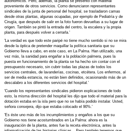
autonómicos. Pero, además, la planta se presentó con material
proveniente de otros servicios. Como denunciaron representantes
sindicales de la junta de personal del hospital, se trasladaron camas
desde otras plantas, algunas ocupadas, por ejemplo de Pediatría y de
Cirugía, que después de salir en la foto fueron devueltas a su lugar de
origen. También se pintó la entrada del centro, la escalera y la propia
planta, para después volver a cerrarla.'
'La verdad es que todo este paripé no tiene mucho sentido si no se mira
desde la óptica de pretender maquillar la política sanitaria que su
Gobierno lleva a cabo, en este caso, en La Palma. Han utilizado, una
vez más, la sanidad para engañar a la población palmera, pues la
puesta en funcionamiento de la planta se ha hecho sin contar con el
presupuesto necesario, sin cubrir todas las plazas de todos los
servicios centrales, de lavanderías, cocinas, etcétera. Los enfermos, al
ser de media estancia, no están bien definidos, ocasionando más de un
descalabro a los diferentes servicios del hospital.'
'Cuando los representantes sindicales pidieron explicaciones de todo
esto, la misma dirección del hospital les dijo que todo el material para la
dotación estaba en la isla pero que no se había podido instalar. Usted,
señora consejera, dijo que estaba colocado el 90%.'
'Es éste uno más de los incumplimientos y engaños a los que su
Gobierno nos tiene acos­tumbrados en La Palma: ahora es la
inauguración de la planta, antes fue la receta electrónica, antes la
informatización de las historias clínicas... Pero también tenemos que