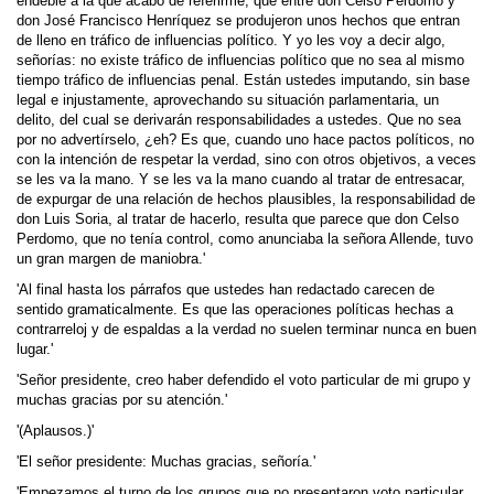
endeble a la que acabo de referirme, que entre don Celso Perdomo y
don José Francisco Henríquez se produjeron unos hechos que entran
de lleno en tráfico de influencias político. Y yo les voy a decir algo,
señorías: no existe tráfico de influencias político que no sea al mismo
tiempo tráfico de influencias penal. Están ustedes imputando, sin base
legal e injustamente, aprovechando su situación parlamentaria, un
delito, del cual se derivarán responsabilidades a ustedes. Que no sea
por no advertírselo, ¿eh? Es que, cuando uno hace pactos políticos, no
con la intención de respetar la verdad, sino con otros objetivos, a veces
se les va la mano. Y se les va la mano cuando al tratar de entresacar,
de expurgar de una relación de hechos plausibles, la responsabilidad de
don Luis Soria, al tratar de hacerlo, resulta que parece que don Celso
Perdomo, que no tenía control, como anunciaba la señora Allende, tuvo
un gran margen de maniobra.'
'Al final hasta los párrafos que ustedes han redactado carecen de
sentido gramaticalmente. Es que las operaciones políticas hechas a
contrarreloj y de espaldas a la verdad no suelen terminar nunca en buen
lugar.'
'Señor presidente, creo haber defendido el voto particular de mi grupo y
muchas gracias por su atención.'
'(Aplausos.)'
'El señor presidente: Muchas gracias, señoría.'
'Empezamos el turno de los grupos que no presentaron voto particular.