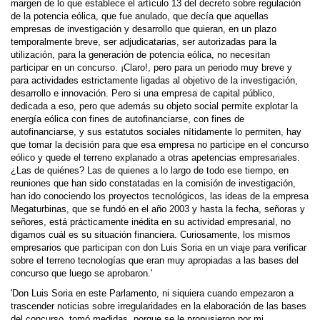
margen de lo que establece el artículo 13 del decreto sobre regulación
de la potencia eólica, que fue anulado, que decía que aquellas
empresas de investigación y desarrollo que quieran, en un plazo
temporalmente breve, ser adjudicatarias, ser autorizadas para la
utilización, para la generación de potencia eólica, no necesitan
participar en un concurso. ¡Claro!, pero para un periodo muy breve y
para actividades estric­tamente ligadas al objetivo de la investigación,
desarrollo e innovación. Pero si una empresa de capital público,
dedicada a eso, pero que además su objeto social permite explotar la
energía eólica con fines de autofinanciarse, con fines de
autofinanciarse, y sus estatutos sociales níti­damente lo permiten, hay
que tomar la decisión para que esa empresa no participe en el concurso
eólico y quede el terreno explanado a otras apetencias empresariales.
¿Las de quiénes? Las de quienes a lo largo de todo ese tiempo, en
reuniones que han sido constatadas en la comisión de investigación,
han ido conociendo los proyectos tecnológicos, las ideas de la empresa
Megatur­binas, que se fundó en el año 2003 y hasta la fecha, señoras y
señores, está prácticamente inédita en su actividad empresarial, no
digamos cuál es su situación financiera. Curiosamente, los mismos
empresarios que participan con don Luis Soria en un viaje para verificar
sobre el terreno tecnologías que eran muy apropiadas a las bases del
concurso que luego se aprobaron.'
'Don Luis Soria en este Parlamento, ni siquiera cuando empezaron a
trascender noticias sobre irregularidades en la elaboración de las bases
del concurso, tomó medidas, porque se le propusieron por mi