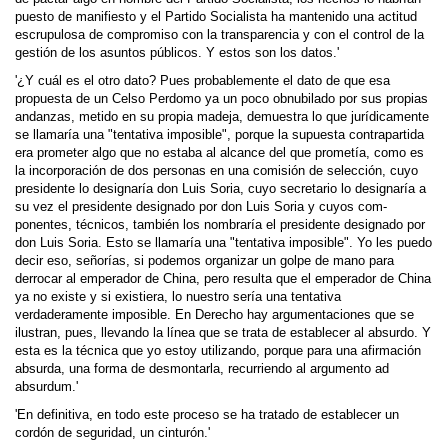
puesto de manifiesto y el Partido Socialista ha mantenido una actitud
escrupulosa de com­promiso con la transparencia y con el control de la
gestión de los asuntos públicos. Y estos son los datos.'
'¿Y cuál es el otro dato? Pues probablemente el dato de que esa
propuesta de un Celso Perdomo ya un poco obnubilado por sus propias
andanzas, metido en su propia madeja, demuestra lo que jurídicamente
se llamaría una "tentativa im­posible", porque la supuesta contrapartida
era prometer algo que no estaba al alcance del que prometía, como es
la incorporación de dos personas en una comisión de selección, cuyo
presidente lo designaría don Luis Soria, cuyo secretario lo designaría a
su vez el presidente designado por don Luis Soria y cuyos com­
ponentes, técnicos, también los nombraría el presidente designado por
don Luis Soria. Esto se llamaría una "tentativa imposible". Yo les puedo
decir eso, señorías, si podemos organizar un golpe de mano para
derrocar al emperador de China, pero resulta que el emperador de China
ya no existe y si existiera, lo nuestro sería una tentativa
verdaderamente imposible. En Derecho hay argumentaciones que se
ilustran, pues, llevando la línea que se trata de establecer al absurdo. Y
esta es la técnica que yo estoy utilizando, porque para una afirmación
absurda, una forma de desmontarla, recurriendo al argumento ad
absurdum.'
'En definitiva, en todo este proceso se ha tratado de establecer un
cordón de seguridad, un cinturón.'