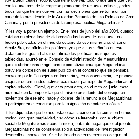
voy a decir cuáles: todo lo que tiene que ver, todo lo que tiene que ver,
con los avatares de la empresa promotora de recursos eólicos, ¡todos!;
todos los que tienen que ver con las decisiones que se tomaron por
parte de la presidencia de la Autoridad Portuaria de Las Palmas de Gran
Canaria y por la presidencia de la empresa pública Megaturbinas.'
'Y les voy a poner un ejemplo. En el mes de junio del año 2004, cuando
estaban en plena fase de elaboración las bases del concurso, que
fueron publicadas en el mes de octubre de ese mismo año, el señor
Arnáiz Bra, de afinidades políticas -ya que a sus señorías en este
dictamen les gusta hablar de afinidades políticas- más que es­
tablecidas, apuntó en el Consejo de Admi­nistración de Megaturbinas
que se abrían unas magníficas expectativas para que Megaturbinas
obtuviera concesión de suelo público en el concurso que se pensaba
convocar por la Consejería de Industria y, en consecuencia, se propuso
enajenar determinados activos para hacer partícipe de Megaturbinas al
capital privado. ¡Claro!, que esta propuesta, en el mes de junio, casa
muy mal con la propuesta que el mismo presidente del consejo, en
noviembre de ese año, hace y obtiene, de la renuncia de Megaturbinas
a participar en el concurso para la asignación de potencia eólica.'
'Y los diputados que hemos estado participando en la comisión hemos
podido, con gran per­plejidad, ver cómo se intentaba, con el objeto
social de Megaturbinas sobre la mesa, tratar de negar que el objeto de
Megaturbinas no se constreñía solo a actividades de investigación,
desarrollo e innovación. Y se ha tratado de convencernos de que, al