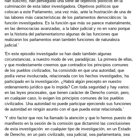
han suscrito, han perseguido una serie de objetivos políticos en la
culminación de esta labor investigadora. Objetivos políticos que
colocan a este Parlamento, una vez más, ante la frustración de una de
las labores más características de los parlamentos democráticos: la
función investigadora. Es la función que más se parece materialmente,
en las democracias avanzadas, a la labor judicial y no en vano porque
en la historia del parlamentarismo algunas de las funciones que
realizaron los parlamentos eran también funciones de naturaleza
judicial.'
'En este episodio investigador se han dado también algunas
circunstancias, a nuestro modo de ver, paradójicas. La primera de ellas,
y que modestamente creemos que contradice los principios comunes
de los pueblos civilizados, ha consistido en que una autoridad, que
podía verse involucrada, relacionada con los hechos inves­tigados, ha
participado en la investigación. ¿Habrá algún precepto en nuestro
ordenamiento jurídico que lo impida? Con toda seguridad y hay varios:
en las leyes procesales, que tienen carácter de Derecho común, pero,
en cualquier caso, lo exigen los principios comunes de los pueblos
civilizados. Una autoridad no puede participar ejerciendo sus funciones
de autoridad en ningún asunto con el que pueda estar relacionada.'
'Y otro factor que nos ha llamado la atención y que lo hemos puesto de
manifiesto en la sesión de la comisión que dictaminó las conclusiones
de esta investigación: en cualquier tipo de investigación, en un Estado
de Derecho, en un país civilizado, sea judicial, sea parlamentaria, sea