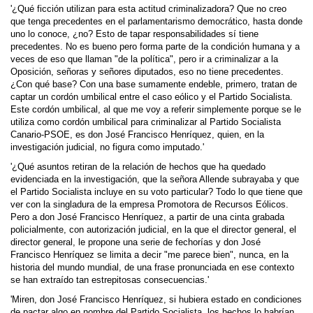
'¿Qué ficción utilizan para esta actitud crimina­lizadora? Que no creo
que tenga precedentes en el parlamentarismo democrático, hasta donde
uno lo conoce, ¿no? Esto de tapar responsabilidades sí tiene
precedentes. No es bueno pero forma parte de la condición humana y a
veces de eso que llaman "de la política", pero ir a criminalizar a la
Oposición, señoras y señores diputados, eso no tiene precedentes.
¿Con qué base? Con una base sumamente endeble, primero, tratan de
captar un cordón umbilical entre el caso eólico y el Partido Socialista.
Este cordón umbilical, al que me voy a referir simplemente porque se le
utiliza como cordón umbilical para criminalizar al Partido Socialista
Canario-PSOE, es don José Francisco Henríquez, quien, en la
investigación judicial, no figura como imputado.'
'¿Qué asuntos retiran de la relación de hechos que ha quedado
evidenciada en la investigación, que la señora Allende subrayaba y que
el Partido Socialista incluye en su voto particular? Todo lo que tiene que
ver con la singladura de la empresa Promotora de Recursos Eólicos.
Pero a don José Francisco Henríquez, a partir de una cinta grabada
policialmente, con autorización judicial, en la que el director general, el
director general, le propone una serie de fechorías y don José
Francisco Henríquez se limita a decir "me parece bien", nunca, en la
historia del mundo mundial, de una frase pronunciada en ese contexto
se han extraído tan estrepitosas consecuencias.'
'Miren, don José Francisco Henríquez, si hubiera estado en condiciones
de pactar algo en nombre del Partido Socialista, los hechos lo habrían