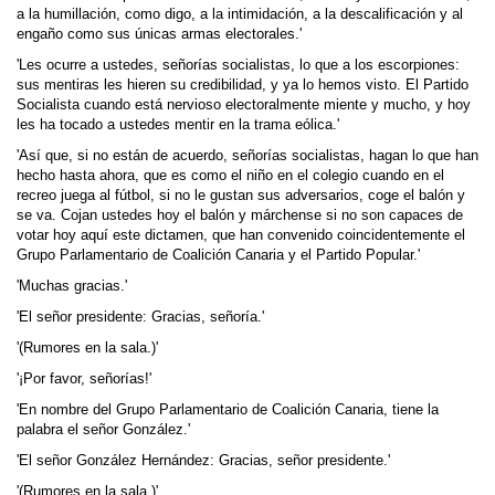
a la humillación, como digo, a la intimidación, a la descalificación y al
engaño como sus únicas armas electorales.'
'Les ocurre a ustedes, señorías socialistas, lo que a los escorpiones:
sus mentiras les hieren su credibilidad, y ya lo hemos visto. El Partido
Socialista cuando está nervioso electoralmente miente y mucho, y hoy
les ha tocado a ustedes mentir en la trama eólica.'
'Así que, si no están de acuerdo, señorías socialistas, hagan lo que han
hecho hasta ahora, que es como el niño en el colegio cuando en el
recreo juega al fútbol, si no le gustan sus adversarios, coge el balón y
se va. Cojan ustedes hoy el balón y márchense si no son capaces de
votar hoy aquí este dictamen, que han convenido coincidentemente el
Grupo Parlamentario de Coalición Canaria y el Partido Popular.'
'Muchas gracias.'
'El señor presidente: Gracias, señoría.'
'(Rumores en la sala.)'
'¡Por favor, señorías!'
'En nombre del Grupo Parlamentario de Coalición Canaria, tiene la
palabra el señor González.'
'El señor González Hernández: Gracias, señor presidente.'
'(Rumores en la sala.)'