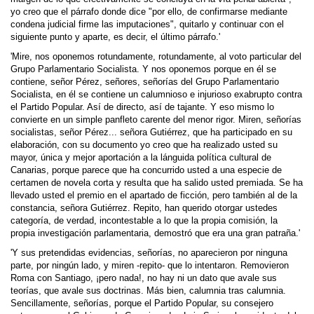
yo creo que el párrafo donde dice "por ello, de confirmarse mediante
condena judicial firme las imputaciones", quitarlo y continuar con el
siguiente punto y aparte, es decir, el último párrafo.'
'Mire, nos oponemos rotundamente, rotun­damente, al voto particular del
Grupo Par­lamentario Socialista. Y nos oponemos porque en él se
contiene, señor Pérez, señores, señorías del Grupo Parlamentario
Socialista, en él se contiene un calumnioso e injurioso exabrupto contra
el Partido Popular. Así de directo, así de tajante. Y eso mismo lo
convierte en un simple panfleto carente del menor rigor. Miren, señorías
so­cialistas, señor Pérez... señora Gutiérrez, que ha participado en su
elaboración, con su documento yo creo que ha realizado usted su
mayor, única y mejor aportación a la lánguida política cultural de
Canarias, porque parece que ha concurrido usted a una especie de
certamen de novela corta y resulta que ha salido usted premiada. Se ha
llevado usted el premio en el apartado de ficción, pero también al de la
constancia, señora Gutiérrez. Repito, han querido otorgar ustedes
categoría, de verdad, incontestable a lo que la propia comisión, la
propia investigación parlamentaria, demostró que era una gran patraña.'
'Y sus pretendidas evidencias, señorías, no aparecieron por ninguna
parte, por ningún lado, y miren -repito- que lo intentaron. Removieron
Roma con Santiago, ¡pero nada!, no hay ni un dato que avale sus
teorías, que avale sus doctrinas. Más bien, calumnia tras calumnia.
Sencillamente, señorías, porque el Partido Popular, su consejero