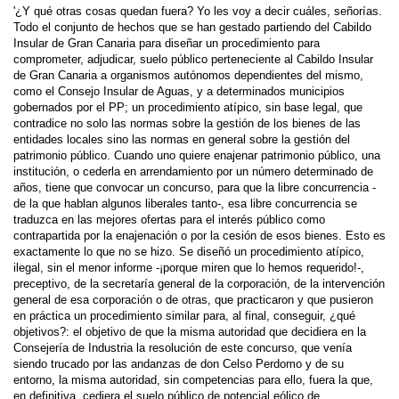
'¿Y qué otras cosas quedan fuera? Yo les voy a decir cuáles, señorías.
Todo el conjunto de hechos que se han gestado partiendo del Cabildo
Insular de Gran Canaria para diseñar un procedimiento para
comprometer, adjudicar, suelo público perteneciente al Cabildo Insular
de Gran Canaria a organismos autónomos dependientes del mismo,
como el Consejo Insular de Aguas, y a deter­minados municipios
gobernados por el PP; un procedimiento atípico, sin base legal, que
contradice no solo las normas sobre la gestión de los bienes de las
entidades locales sino las normas en general sobre la gestión del
patrimonio público. Cuando uno quiere enajenar patrimonio público, una
institución, o cederla en arrendamiento por un número determinado de
años, tiene que convocar un concurso, para que la libre con­currencia -
de la que hablan algunos liberales tanto-, esa libre concurrencia se
traduzca en las mejores ofertas para el interés público como
contrapartida por la enajenación o por la cesión de esos bienes. Esto es
exactamente lo que no se hizo. Se diseñó un procedimiento atípico,
ilegal, sin el menor informe -¡porque miren que lo hemos requerido!-,
preceptivo, de la secretaría general de la corporación, de la intervención
general de esa corporación o de otras, que practicaron y que pusieron
en práctica un procedimiento similar para, al final, conseguir, ¿qué
objetivos?: el objetivo de que la misma autoridad que decidiera en la
Consejería de Industria la resolución de este concurso, que venía
siendo trucado por las andanzas de don Celso Perdomo y de su
entorno, la misma autoridad, sin competencias para ello, fuera la que,
en definitiva, cediera el suelo público de potencial eólico de