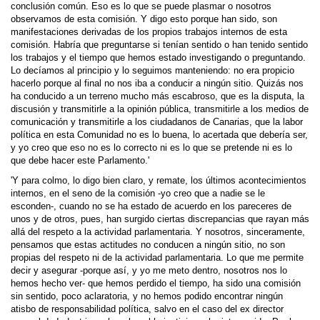
conclusión común. Eso es lo que se puede plasmar o nosotros
observamos de esta comisión. Y digo esto porque han sido, son
manifestaciones derivadas de los propios trabajos internos de esta
comisión. Habría que preguntarse si tenían sentido o han tenido sentido
los trabajos y el tiempo que hemos estado investigando o preguntando.
Lo decíamos al principio y lo seguimos manteniendo: no era propicio
hacerlo porque al final no nos iba a conducir a ningún sitio. Quizás nos
ha conducido a un terreno mucho más escabroso, que es la disputa, la
discusión y transmitirle a la opinión pública, transmitirle a los medios de
comunicación y transmitirle a los ciudadanos de Canarias, que la labor
política en esta Comunidad no es lo buena, lo acertada que debería ser,
y yo creo que eso no es lo correcto ni es lo que se pretende ni es lo
que debe hacer este Parlamento.'
'Y para colmo, lo digo bien claro, y remate, los últimos acontecimientos
internos, en el seno de la comisión -yo creo que a nadie se le
esconden-, cuando no se ha estado de acuerdo en los pareceres de
unos y de otros, pues, han surgido ciertas discrepancias que rayan más
allá del respeto a la actividad parlamentaria. Y nosotros, sinceramente,
pensamos que estas actitudes no conducen a ningún sitio, no son
propias del respeto ni de la actividad parlamentaria. Lo que me permite
decir y asegurar -porque así, y yo me meto dentro, nosotros nos lo
hemos hecho ver- que hemos perdido el tiempo, ha sido una comisión
sin sentido, poco aclaratoria, y no hemos podido encontrar ningún
atisbo de responsabilidad política, salvo en el caso del ex director