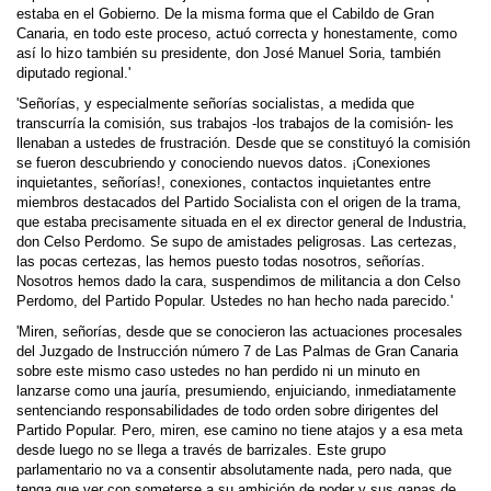
estaba en el Gobierno. De la misma forma que el Cabildo de Gran
Canaria, en todo este proceso, actuó correcta y honestamente, como
así lo hizo también su presidente, don José Manuel Soria, también
diputado regional.'
'Señorías, y especialmente señorías socialistas, a medida que
transcurría la comisión, sus trabajos -los trabajos de la comisión- les
llenaban a ustedes de frustración. Desde que se constituyó la comisión
se fueron descubriendo y conociendo nuevos datos. ¡Conexiones
inquietantes, señorías!, conexiones, contactos inquietantes entre
miembros destacados del Partido Socialista con el origen de la trama,
que estaba precisamente situada en el ex director general de Industria,
don Celso Perdomo. Se supo de amistades peligrosas. Las certezas,
las pocas certezas, las hemos puesto todas nosotros, señorías.
Nosotros hemos dado la cara, suspen­dimos de militancia a don Celso
Perdomo, del Partido Popular. Ustedes no han hecho nada parecido.'
'Miren, señorías, desde que se conocieron las actuaciones procesales
del Juzgado de Instrucción número 7 de Las Palmas de Gran Canaria
sobre este mismo caso ustedes no han perdido ni un minuto en
lanzarse como una jauría, presumiendo, enjuiciando, inmediatamente
sentenciando responsabilidades de todo orden sobre dirigentes del
Partido Popular. Pero, miren, ese camino no tiene atajos y a esa meta
desde luego no se llega a través de barrizales. Este grupo
parlamentario no va a consentir absolutamente nada, pero nada, que
tenga que ver con someterse a su ambición de poder y sus ganas de