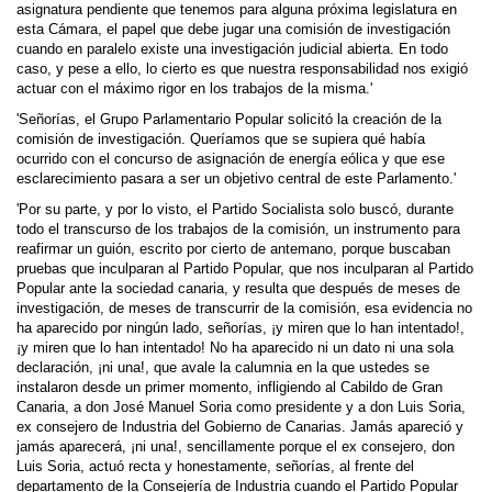
asignatura pendiente que tenemos para alguna próxima legislatura en
esta Cámara, el papel que debe jugar una comisión de investigación
cuando en paralelo existe una investigación judicial abierta. En todo
caso, y pese a ello, lo cierto es que nuestra responsabilidad nos exigió
actuar con el máximo rigor en los trabajos de la misma.'
'Señorías, el Grupo Parlamentario Popular solicitó la creación de la
comisión de investiga­ción. Queríamos que se supiera qué había
ocurrido con el concurso de asignación de energía eólica y que ese
esclarecimiento pasara a ser un objetivo central de este Parlamento.'
'Por su parte, y por lo visto, el Partido Socialista solo buscó, durante
todo el transcurso de los trabajos de la comisión, un instrumento para
reafirmar un guión, escrito por cierto de antemano, porque buscaban
pruebas que inculparan al Partido Popular, que nos inculparan al Partido
Popular ante la sociedad canaria, y resulta que después de meses de
investigación, de meses de transcurrir de la comisión, esa evidencia no
ha aparecido por ningún lado, señorías, ¡y miren que lo han intentado!,
¡y miren que lo han intentado! No ha aparecido ni un dato ni una sola
declaración, ¡ni una!, que avale la calumnia en la que ustedes se
instalaron desde un primer momento, infligiendo al Cabildo de Gran
Canaria, a don José Manuel Soria como presidente y a don Luis Soria,
ex consejero de Industria del Gobierno de Canarias. Jamás apareció y
jamás aparecerá, ¡ni una!, sencillamente porque el ex consejero, don
Luis Soria, actuó recta y honestamente, señorías, al frente del
departamento de la Consejería de Industria cuando el Partido Popular