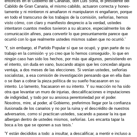
entonces en el Gobierno de Canarias, don Luis Soria, el presidente del
Cabildo de Gran Canaria, el mismo cabildo, actuaron correcta y hones­
tamente y ni mintieron ni amañaron ni manipularon ni engañaron, porque
en todo el transcurso de los trabajos de la comisión, señorías, hemos
visto cómo, con claro y manifiesto desprecio a la verdad, ustedes
intentaron cuantos medios tuvieron a su alcance, especialmente los de
comunicación afines, para convertir lo que presuntamente parece que
ocurrió con lo que realmente ustedes mismos saben que no ocurrió.'
'Y, sin embargo, el Partido Popular sí que se ocupó, y gran parte de su
trabajo en la comisión -y yo creo que lo hemos conseguido-, lo que en
ningún caso han sido los hechos, por más que algunos, persistiendo en
el intento, sin duda en vano, buscando atajos que les concedan alguna
ventaja, a dos meses de las elecciones. Si venían ustedes, señorías
socialistas, a esa comisión de investigación pensando que en ella iban
o se iban a cobrar la pieza política de su sueño fracasaron en su
intento. Lo lamento, fracasaron en su intento. Y su reacción no ha sido
otra que levantar un muro de injurias, descalificaciones e impu­taciones
de indignidad, y todo por su ansiosa perentoriedad por el poder.
Nosotros, mire, al poder, al Gobierno, preferimos llegar por la confianza
ilusionada de los canarios y no por la ruina y el descrédito de nuestros
adversarios, como sí practican ustedes, sacando a pasear la ira que
albergan dentro de ustedes mismos, señorías. Les encanta tapar la
boca a los que se oponen a sus tesis.'
'Y están decididos a todo: a insultar, a descalificar, a mentir e incluso a