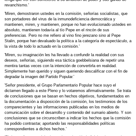
revanchismo.'
'Miren, demostraron ustedes en la comisión, señorías socialistas, que
son portadores del virus de la inmunodeficiencia democrática y
mantienen, miren, y mantienen, porque no han evolucionado ustedes en
absoluto, mantienen todavía al tío Pepe en el rincón de sus
preferencias. Pero no me refiero al vino fino jerezano sino al Pepe
Stalin, porque han devaluado la política a la categoría de espectáculo, a
la vista de todo lo actuado en la comisión.'
'Miren, su imaginación les ha llevado a confundir la realidad con sus
deseos, señorías, siguiendo esa táctica goebbelsiana de repetir una
mentira tantas veces con la intención de convertirla en realidad.
Simplemente han querido y siguen queriendo descalificar con el fin de
degradar la imagen del Partido Popular.'
'Señor presidente, el Grupo Parlamentario Popular hace suyo el
dictamen llegado a este Pleno y lo votaremos afirmativamente. Se trata
de conclusiones que se basan en hechos objetivos, fundamentados en
la documentación a disposición de la comisión, los testimonios de los
com­parecientes y las informaciones publicadas en los medios de
comunicación sobre el desarrollo y contenido del sumario abierto. Y son
conclusiones que se circunscriben a indicar los hechos que la comisión
ha podido contrastar, aportando las responsabilidades políticas
correspondientes a dichos hechos.'