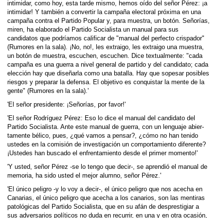
intimidar, como hoy, esta tarde mismo, hemos oído del señor Pérez: ¡a
intimidar! Y también a convertir la campaña electoral próxima en una
campaña contra el Partido Popular y, para muestra, un botón. Señorías,
miren, ha elaborado el Partido Socialista un manual para sus
candidatos que podríamos calificar de "manual del perfecto crispador"
(Rumores en la sala). ¡No, no!, les extraigo, les extraigo una muestra,
un botón de muestra, escuchen, escuchen. Dice textualmente: "cada
campaña es una guerra a nivel general de partido y del candidato; cada
elección hay que diseñarla como una batalla. Hay que sopesar posibles
riesgos y preparar la defensa. El objetivo es conquistar la mente de la
gente" (Rumores en la sala).'
'El señor presidente: ¡Señorías, por favor!'
'El señor Rodríguez Pérez: Eso lo dice el manual del candidato del
Partido Socialista. Ante este manual de guerra, con un lenguaje abier­
tamente bélico, pues, ¿qué vamos a pensar?, ¿cómo no han tenido
ustedes en la comisión de inves­tigación un comportamiento diferente?
¡Ustedes han buscado el enfrentamiento desde el primer momento!'
'Y usted, señor Pérez -se lo tengo que decir-, se aprendió el manual de
memoria, ha sido usted el mejor alumno, señor Pérez.'
'El único peligro -y lo voy a decir-, el único peligro que nos acecha en
Canarias, el único peligro que acecha a los canarios, son las mentiras
patológicas del Partido Socialista, que en su afán de desprestigiar a
sus adversarios políticos no duda en recurrir, en una y en otra ocasión,