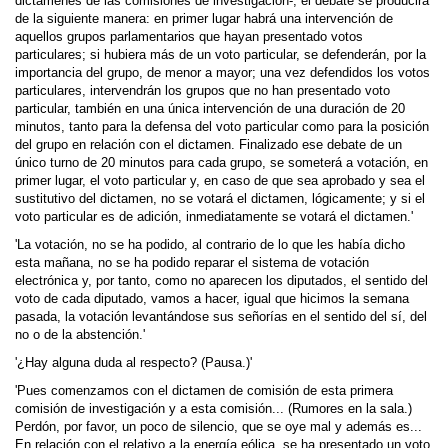
dictámenes de las comisiones de investigación-, el debate se producirá
de la siguiente manera: en primer lugar habrá una intervención de
aquellos grupos parlamentarios que hayan presentado votos
particulares; si hubiera más de un voto particular, se defenderán, por la
importancia del grupo, de menor a mayor; una vez defendidos los votos
particulares, intervendrán los grupos que no han presentado voto
particular, también en una única intervención de una duración de 20
minutos, tanto para la defensa del voto particular como para la posición
del grupo en relación con el dictamen. Finalizado ese debate de un
único turno de 20 minutos para cada grupo, se someterá a votación, en
primer lugar, el voto particular y, en caso de que sea aprobado y sea el
sustitutivo del dictamen, no se votará el dictamen, lógicamente; y si el
voto particular es de adición, inmediatamente se votará el dictamen.'
'La votación, no se ha podido, al contrario de lo que les había dicho
esta mañana, no se ha podido reparar el sistema de votación
electrónica y, por tanto, como no aparecen los diputados, el sentido del
voto de cada diputado, vamos a hacer, igual que hicimos la semana
pasada, la votación levantán­dose sus señorías en el sentido del sí, del
no o de la abstención.'
'¿Hay alguna duda al respecto? (Pausa.)'
'Pues comenzamos con el dictamen de comisión de esta primera
comisión de investigación y a esta comisión... (Rumores en la sala.)
Perdón, por favor, un poco de silencio, que se oye mal y además es...
En relación con el relativo a la energía eólica, se ha presentado un voto