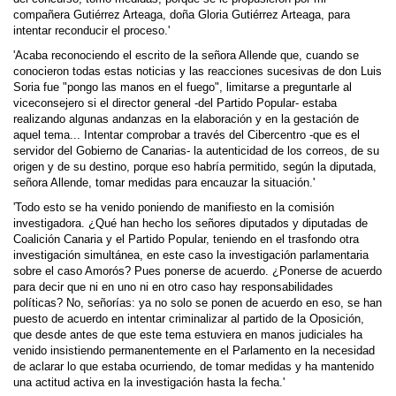
compañera Gutiérrez Arteaga, doña Gloria Gutiérrez Arteaga, para
intentar reconducir el proceso.'
'Acaba reconociendo el escrito de la señora Allende que, cuando se
conocieron todas estas noticias y las reacciones sucesivas de don Luis
Soria fue "pongo las manos en el fuego", limitarse a preguntarle al
viceconsejero si el director general -del Partido Popular- estaba
realizando algunas andanzas en la elaboración y en la gestación de
aquel tema... Intentar comprobar a través del Cibercentro -que es el
servidor del Gobierno de Canarias- la autenticidad de los correos, de su
origen y de su destino, porque eso habría permitido, según la diputada,
señora Allende, tomar medidas para encauzar la situación.'
'Todo esto se ha venido poniendo de manifiesto en la comisión
investigadora. ¿Qué han hecho los señores diputados y diputadas de
Coalición Canaria y el Partido Popular, teniendo en el trasfondo otra
investigación simultánea, en este caso la investigación parlamentaria
sobre el caso Amorós? Pues ponerse de acuerdo. ¿Ponerse de acuerdo
para decir que ni en uno ni en otro caso hay responsabilidades
políticas? No, señorías: ya no solo se ponen de acuerdo en eso, se han
puesto de acuerdo en intentar criminalizar al partido de la Oposición,
que desde antes de que este tema estuviera en manos judiciales ha
venido insistiendo permanentemente en el Parlamento en la necesidad
de aclarar lo que estaba ocurriendo, de tomar medidas y ha mantenido
una actitud activa en la investigación hasta la fecha.'