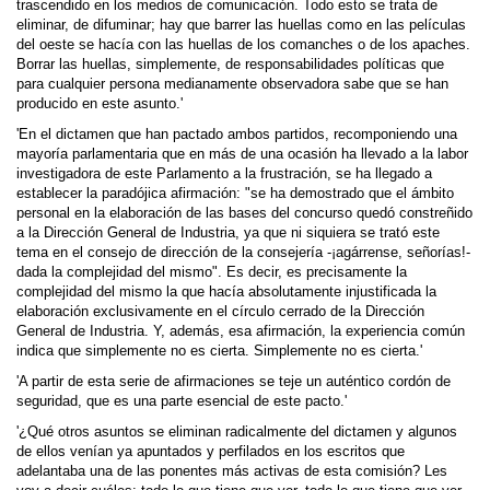
trascendido en los medios de comu­nicación. Todo esto se trata de
eliminar, de difuminar; hay que barrer las huellas como en las películas
del oeste se hacía con las huellas de los comanches o de los apaches.
Borrar las huellas, simplemente, de responsabilidades políticas que
para cualquier persona mediana­mente observadora sabe que se han
producido en este asunto.'
'En el dictamen que han pactado ambos partidos, recomponiendo una
mayoría parlamentaria que en más de una ocasión ha llevado a la labor
investi­gadora de este Parlamento a la frustración, se ha llegado a
establecer la paradójica afirmación: "se ha demostrado que el ámbito
personal en la elaboración de las bases del concurso quedó constreñido
a la Dirección General de Industria, ya que ni siquiera se trató este
tema en el consejo de dirección de la consejería -¡agárrense, señorías!-
dada la complejidad del mismo". Es decir, es precisamente la
complejidad del mismo la que hacía absolutamente injustificada la
elaboración exclusivamente en el círculo cerrado de la Dirección
General de Industria. Y, además, esa afirmación, la experiencia común
indica que simplemente no es cierta. Simplemente no es cierta.'
'A partir de esta serie de afirmaciones se teje un auténtico cordón de
seguridad, que es una parte esencial de este pacto.'
'¿Qué otros asuntos se eliminan radicalmente del dictamen y algunos
de ellos venían ya apuntados y perfilados en los escritos que
adelantaba una de las ponentes más activas de esta comisión? Les