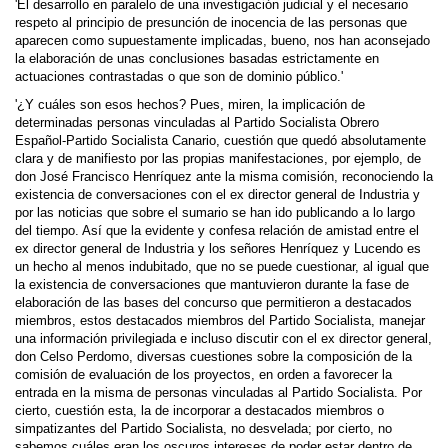
'El desarrollo en paralelo de una investigación judicial y el necesario
respeto al principio de presunción de inocencia de las personas que
aparecen como supuestamente implicadas, bueno, nos han aconsejado
la elaboración de unas conclusiones basadas estrictamente en
actuaciones contrastadas o que son de dominio público.'
'¿Y cuáles son esos hechos? Pues, miren, la implicación de
determinadas personas vinculadas al Partido Socialista Obrero
Español-Partido Socialista Canario, cuestión que quedó ab­solutamente
clara y de manifiesto por las propias manifestaciones, por ejemplo, de
don José Francisco Henríquez ante la misma comisión, reconociendo la
existencia de conversaciones con el ex director general de Industria y
por las noticias que sobre el sumario se han ido publicando a lo largo
del tiempo. Así que la evidente y confesa relación de amistad entre el
ex director general de Industria y los señores Henríquez y Lucendo es
un hecho al menos indubitado, que no se puede cuestionar, al igual que
la existencia de conversaciones que man­tuvieron durante la fase de
elaboración de las bases del concurso que permitieron a destacados
miembros, estos destacados miembros del Partido Socialista, manejar
una información privilegiada e incluso discutir con el ex director general,
don Celso Perdomo, diversas cuestiones sobre la composición de la
comisión de evaluación de los proyectos, en orden a favorecer la
entrada en la misma de personas vinculadas al Partido Socia­lista. Por
cierto, cuestión esta, la de incorporar a destacados miembros o
simpatizantes del Partido Socialista, no desvelada; por cierto, no
sabemos cuáles eran los oscuros intereses de poder estar dentro de