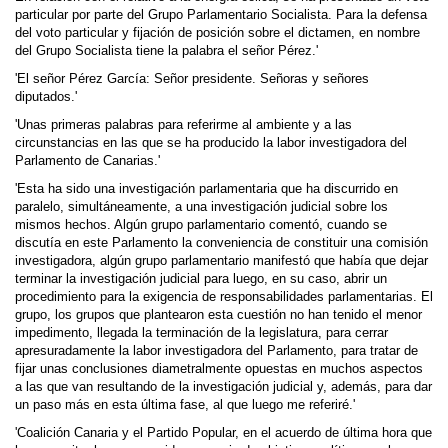
particular por parte del Grupo Parlamentario Socialista. Para la defensa
del voto particular y fijación de posición sobre el dictamen, en nombre
del Grupo Socialista tiene la palabra el señor Pérez.'
'El señor Pérez García: Señor presidente. Señoras y señores
diputados.'
'Unas primeras palabras para referirme al ambiente y a las
circunstancias en las que se ha producido la labor investigadora del
Parlamento de Canarias.'
'Esta ha sido una investigación parlamentaria que ha discurrido en
paralelo, simultáneamente, a una investigación judicial sobre los
mismos hechos. Algún grupo parlamentario comentó, cuando se
discutía en este Parlamento la con­veniencia de constituir una comisión
inves­tigadora, algún grupo parlamentario manifestó que había que dejar
terminar la investigación judicial para luego, en su caso, abrir un
procedimiento para la exigencia de responsabilidades parlamentarias. El
grupo, los grupos que plantearon esta cuestión no han tenido el menor
impedimento, llegada la terminación de la legislatura, para cerrar
apresura­damente la labor investigadora del Parlamento, para tratar de
fijar unas conclusiones diame­tralmente opuestas en muchos aspectos
a las que van resultando de la investigación judicial y, además, para dar
un paso más en esta última fase, al que luego me referiré.'
'Coalición Canaria y el Partido Popular, en el acuerdo de última hora que