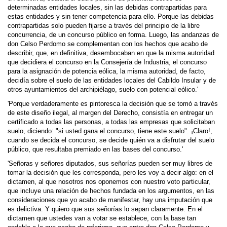
determinadas entidades locales, sin las debidas contrapartidas para
estas entidades y sin tener competencia para ello. Porque las debidas
contrapartidas solo pueden fijarse a través del principio de la libre
concurrencia, de un concurso público en forma. Luego, las andanzas de
don Celso Perdomo se complementan con los hechos que acabo de
describir, que, en definitiva, desembocaban en que la misma autoridad
que decidiera el concurso en la Consejería de Industria, el concurso
para la asignación de potencia eólica, la misma autoridad, de facto,
decidía sobre el suelo de las entidades locales del Cabildo Insular y de
otros ayuntamientos del archipiélago, suelo con potencial eólico.'
'Porque verdaderamente es pintoresca la decisión que se tomó a través
de este diseño ilegal, al margen del Derecho, consistía en entregar un
certificado a todas las personas, a todas las empresas que solicitaban
suelo, diciendo: "si usted gana el concurso, tiene este suelo". ¡Claro!,
cuando se decida el concurso, se decide quién va a disfrutar del suelo
público, que resultaba premiado en las bases del concurso.'
'Señoras y señores diputados, sus señorías pueden ser muy libres de
tomar la decisión que les corresponda, pero les voy a decir algo: en el
dictamen, al que nosotros nos oponemos con nuestro voto particular,
que incluye una relación de hechos fundada en los argumentos, en las
consideraciones que yo acabo de manifestar, hay una imputación que
es delictiva. Y quiero que sus señorías lo sepan claramente. En el
dictamen que ustedes van a votar se establece, con la base tan