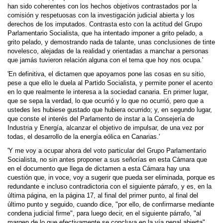
han sido coherentes con los hechos objetivos contrastados por la
comisión y respetuosas con la investigación judicial abierta y los
derechos de los imputados. Contrasta esto con la actitud del Grupo
Parla­mentario Socialista, que ha intentado imponer a grito pelado, a
grito pelado, y demostrando nada de talante, unas conclusiones de tinte
novelesco, alejadas de la realidad y orientadas a manchar a personas
que jamás tuvieron relación alguna con el tema que hoy nos ocupa.'
'En definitiva, el dictamen que apoyamos pone las cosas en su sitio,
pese a que ello le duela al Partido Socialista, y permite poner el acento
en lo que realmente le interesa a la sociedad canaria. En primer lugar,
que se sepa la verdad, lo que ocurrió y lo que no ocurrió, pero que a
ustedes les hubiese gustado que hubiera ocurrido; y, en segundo lugar,
que conste el interés del Parlamento de instar a la Consejería de
Industria y Energía, alcanzar el objetivo de impulsar, de una vez por
todas, el desarrollo de la energía eólica en Canarias.'
'Y me voy a ocupar ahora del voto particular del Grupo Parlamentario
Socialista, no sin antes proponer a sus señorías en esta Cámara que
en el documento que llega de dictamen a esta Cámara hay una
cuestión que, in voce, voy a sugerir que pueda ser eliminada, porque es
redundante e incluso contradictoria con el siguiente párrafo, y es, en la
última página, en la página 17, al final del primer punto, al final del
último punto y seguido, cuando dice, "por ello, de confirmarse mediante
condena judicial firme", para luego decir, en el siguiente párrafo, "al
margen de lo que efectivamente se concluya en la vía penal abierta",