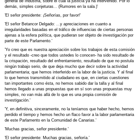
general de Industria, sobre el cual la justicia ya ha intervenido. Por lo
demás, simples conjeturas... (Rumores en la sala.)'
'El señor presidente: ¡Señorías, por favor!'
'El señor Betancor Delgado: ...y aprecia­ciones en cuanto a
irregularidades basadas en el tráfico de influencias de ciertas personas
ajenas a la esfera política, que pudieran ser objeto de investigación por
parte de este Parlamento.'
'Yo creo que es nuestra apreciación sobre los trabajos de esta comisión
y el resultado -creo que todos ustedes lo conocen- ha sido resultado de
la crispación, resultado del enfrentamiento, resultado de que no postula
ningún trabajo serio, de que deja mucho que decir sobre la actividad
parlamentaria; que hemos interferido en la labor de la justicia. Y al final
lo que hemos transmitido al ciudadano es que, en ciertas cuestiones
tan importantes como ésta, no hemos sabido dar la talla y al final
hemos llegado a unas propuestas que en sí son unas propuestas muy
simples, no van más allá de lo que es una propia comisión de
investigación.'
'Y, en definitiva, sinceramente, no la teníamos que haber hecho, hemos
perdido el tiempo y hemos hecho un flaco favor a la labor parlamentaria
de este Parlamento en la Comunidad de Canarias.'
'Muchas gracias, señor presidente.'
'El señor presidente: Muchas gracias, señoría.'