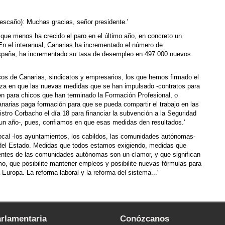
 escaño): Muchas gracias, señor presidente.'
que menos ha crecido el paro en el último año, en concreto un
n el interanual, Canarias ha incrementado el número de
spaña, ha incrementado su tasa de desempleo en 497.000 nuevos
os de Canarias, sindicatos y empresarios, los que hemos firmado el
za en que las nuevas medidas que se han impulsado -contratos para
en para chicos que han terminado la Formación Profesional, o
Canarias paga formación para que se pueda compartir el trabajo en las
tro Corbacho el día 18 para financiar la subvención a la Seguridad
 un año-, pues, confiamos en que esas medidas den resultados.'
ocal -los ayuntamientos, los cabildos, las comunidades autónomas-
del Estado. Medidas que todos estamos exigiendo, medidas que
entes de las comunidades autónomas son un clamor, y que significan
mo, que posibilite mantener empleos y posibilite nuevas fórmulas para
uropa. La reforma laboral y la reforma del sistema...'
arlamentaria
Conózcanos