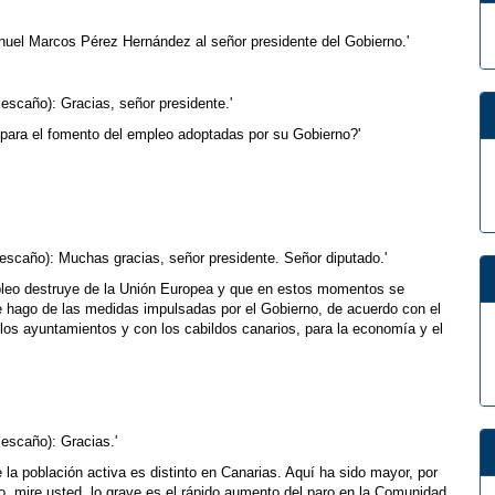
anuel Marcos Pérez Hernández al señor presidente del Gobierno.'
scaño): Gracias, señor presidente.'
 para el fomento del empleo adoptadas por su Gobierno?'
 escaño): Muchas gracias, señor presidente. Señor diputado.'
pleo destruye de la Unión Europea y que en estos momentos se
que hago de las medidas impulsadas por el Gobierno, de acuerdo con el
 los ayuntamientos y con los cabildos canarios, para la economía y el
escaño): Gracias.'
 la población activa es distinto en Canarias. Aquí ha sido mayor, por
, mire usted, lo grave es el rápido aumento del paro en la Comunidad