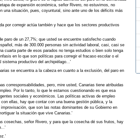
etapa de expansión económica, señor Rivero, no estuvimos, no
na situación, pues, coyuntural, sino ante uno de los déficits más
a por corregir actúa también y hace que los sectores productivos
s de paro de un 27,7%; que usted se encuentre satisfecho cuando
español, más de 300.000 personas sin actividad laboral, casi, casi se
una cuarta parte de esos parados no tenga estudios o bien solo tenga
fasis en lo que son políticas para corregir el fracaso escolar o el
 sistema productivo del archipiélago...'
rias se encuentra a la cabeza en cuanto a la exclusión, del paro en
s corresponsabilidades, pero, mire usted, Canarias tiene atribuidas
empleo. Por lo tanto, lo que le estamos cuestionando es que esa
 agentes sociales y económicos. Las políticas activas de empleo
te con ellas, hay que contar con una buena gestión pública, y la
la improvisación, que son las notas dominantes de su Gobierno en
tiguar la situación que vive Canarias.'
as cosechas, señor Rivero, y para que la cosecha dé sus frutos, hay
..'
ez.'