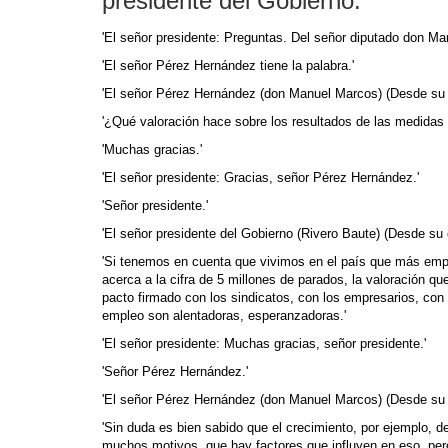
presidente del Gobierno.'
'El señor presidente: Preguntas. Del señor diputado don M
'El señor Pérez Hernández tiene la palabra.'
'El señor Pérez Hernández (don Manuel Marcos) (Desde su e
'¿Qué valoración hace sobre los resultados de las medidas
'Muchas gracias.'
'El señor presidente: Gracias, señor Pérez Hernández.'
'Señor presidente.'
'El señor presidente del Gobierno (Rivero Baute) (Desde su
'Si tenemos en cuenta que vivimos en el país que más em
acerca a la cifra de 5 millones de parados, la valoración 
pacto firmado con los sindicatos, con los empresarios, con
empleo son alentadoras, esperanzadoras.'
'El señor presidente: Muchas gracias, señor presidente.'
'Señor Pérez Hernández.'
'El señor Pérez Hernández (don Manuel Marcos) (Desde su 
'Sin duda es bien sabido que el crecimiento, por ejemplo, de
muchos motivos, que hay factores que influyen en eso, pero