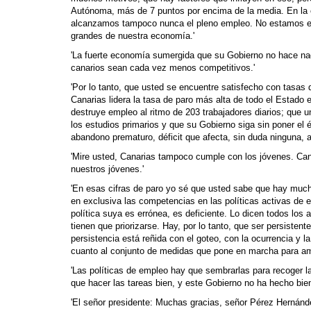
Autónoma, más de 7 puntos por encima de la media. En la 
alcanzamos tampoco nunca el pleno empleo. No estamos en u
grandes de nuestra economía.'
'La fuerte economía sumergida que su Gobierno no hace nad
canarios sean cada vez menos competitivos.'
'Por lo tanto, que usted se encuentre satisfecho con tasa
Canarias lidera la tasa de paro más alta de todo el Estado 
destruye empleo al ritmo de 203 trabajadores diarios; que 
los estudios primarios y que su Gobierno siga sin poner el én
abandono prematuro, déficit que afecta, sin duda ninguna, al
'Mire usted, Canarias tampoco cumple con los jóvenes. Cana
nuestros jóvenes.'
'En esas cifras de paro yo sé que usted sabe que hay mucha
en exclusiva las competencias en las políticas activas de 
política suya es errónea, es deficiente. Lo dicen todos los
tienen que priorizarse. Hay, por lo tanto, que ser persisten
persistencia está reñida con el goteo, con la ocurrencia y 
cuanto al conjunto de medidas que pone en marcha para amor
'Las políticas de empleo hay que sembrarlas para recoger l
que hacer las tareas bien, y este Gobierno no ha hecho bien.
'El señor presidente: Muchas gracias, señor Pérez Hernánd