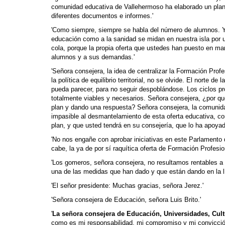
comunidad educativa de Vallehermoso ha elaborado un plan 
diferentes documentos e informes.'
'Como siempre, siempre se habla del número de alumnos. Y
educación como a la sanidad se midan en nuestra isla por
cola, porque la propia oferta que ustedes han puesto en mar
alumnos y a sus demandas.'
'Señora consejera, la idea de centralizar la Formación Prof
la política de equilibrio territorial, no se olvide. El norte
pueda parecer, para no seguir despoblándose. Los ciclos p
totalmente viables y necesarios. Señora consejera, ¿por qué
plan y dando una respuesta? Señora consejera, la comunidad
impasible al desmantelamiento de esta oferta educativa, c
plan, y que usted tendrá en su consejería, que lo ha apoyado
'No nos engañe con aprobar iniciativas en este Parlamento
cabe, la ya de por sí raquítica oferta de Formación Profesion
'Los gomeros, señora consejera, no resultamos rentables a 
una de las medidas que han dado y que están dando en la lín
'El señor presidente: Muchas gracias, señora Jerez.'
'Señora consejera de Educación, señora Luis Brito.'
'
La señora consejera de Educación, Univer­sidades, Cult
como es mi responsabilidad, mi compromiso y mi convicción,