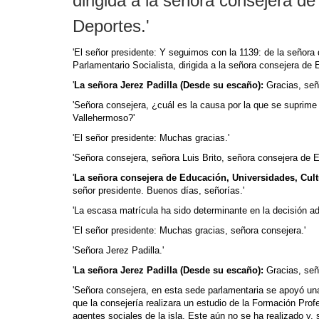
dirigida a la señora consejera d
Deportes.'
'El señor presidente: Y seguimos con la 1139: de la señora
Parlamentario Socialista, dirigida a la señora consejera de 
'
La señora Jerez Padilla (Desde su escaño):
Gracias, señ
'Señora consejera, ¿cuál es la causa por la que se suprime
Vallehermoso?'
'El señor presidente: Muchas gracias.'
'Señora consejera, señora Luis Brito, señora consejera de 
'
La señora consejera de Educación, Univer­sidades, Cult
señor presidente. Buenos días, señorías.'
'La escasa matrícula ha sido determinante en la decisión ad
'El señor presidente: Muchas gracias, señora consejera.'
'Señora Jerez Padilla.'
'
La señora Jerez Padilla (Desde su escaño):
Gracias, seño
'Señora consejera, en esta sede parlamentaria se apoyó una 
que la consejería realizara un estudio de la Formación Prof
agentes sociales de la isla. Este aún no se ha realizado y, 