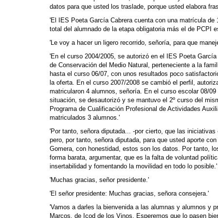
datos para que usted los traslade, porque usted elabora fr
'El IES Poeta García Cabrera cuenta con una matrícula de
total del alumnado de la etapa obligatoria más el de PCPI e
'Le voy a hacer un ligero recorrido, señoría, para que manej
'En el curso 2004/2005, se autorizó en el IES Poeta García
de Conservación del Medio Natural, perteneciente a la famil
hasta el curso 06/07, con unos resultados poco satisfactor
la oferta. En el curso 2007/2008 se cambió el perfil, autori
matricularon 4 alumnos, señoría. En el curso escolar 08/09
situación, se desautorizó y se mantuvo el 2º curso del mism
Programa de Cualificación Profesional de Actividades Auxili
matriculados 3 alumnos.'
'Por tanto, señora diputada... -por cierto, que las iniciati
pero, por tanto, señora diputada, para que usted aporte con
Gomera, con honestidad, estos son los datos. Por tanto, l
forma barata, argumentar, que es la falta de voluntad política
insertabilidad y fomentando la movilidad en todo lo posible.'
'Muchas gracias, señor presidente.'
'El señor presidente: Muchas gracias, señora consejera.'
'Vamos a darles la bienvenida a las alumnas y alumnos y p
Marcos, de Icod de los Vinos. Esperemos que lo pasen bien, 