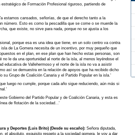
estratégico de Formación Profesional riguroso, partiendo de
a estamos cansados, señorías, de que el derecho tanto a la
 un número. Esto es como la pescadilla que se come o se muerde la
cha, que existe, no sirve para nada, porque no se ajusta a los
esional, porque esa es una idea que tiene, en un solo centro va contra
 de la isla de La Gomera necesita de un incentivo, por muy pequeño que
ropuestos en el plan, en ese plan que han hecho estas personas, son
 no le da una oportunidad al norte de la isla, al menos leyéndose el
 educativa de Vallehermoso y el norte de la isla no va a asistir
omo así se demuestra en la relación de apoyos que ha recibido dicho
 su Grupo de Coalición Canaria y el Partido Popular en la isla.'
 que luego no cumple, porque cada año sigue reduciendo, aún más si
al.'
este Gobierno del Partido Popular y de Coalición Canaria, y esta es
ea de flotación de la sociedad...'
ura y Deportes (Luis Brito) (Desde su escaño):
Señora diputada,
 el absoluto, exquisito respeto a la sociedad gomera, le voy a dar