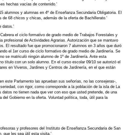
ases hechas vacías de contenido.'
 15 alumnos y alumnas en 4º de Enseñanza Secundaria Obligatoria. El
s de 68 chicos y chicas, además de la oferta de Bachillerato.'
e datos.'
 Cabrera el ciclo formativo de grado medio de Trabajos Forestales y
ia profesional de Actividades Agrarias. Autorización que se mantuvo
ios. El resultado fue que promocionaron 7 alumnos en 3 años que duró
zando el 1er curso de ciclo formativo de grado medio de Jardinería. Se
 no se matriculó ningún alumno de 1º de Jardinería. Ante esta
o título con un solo alumno. En el curso escolar 09/10 se autorizó el
ares en Viveros, Jardines y Centros de Jardinería, en el que están
vas en este Parlamento las aprueban sus señorías, no las consejeras-,
 seriedad, con rigor, como corresponde a la población de la isla de La
os datos no tienen nada que ver con eso que usted pretende, de una
 del Gobierno en la oferta. Voluntad política, toda, útil para la
rofesoras y profesores del Instituto de Enseñanza Secundaria de San
que les sea útil esta visita.'