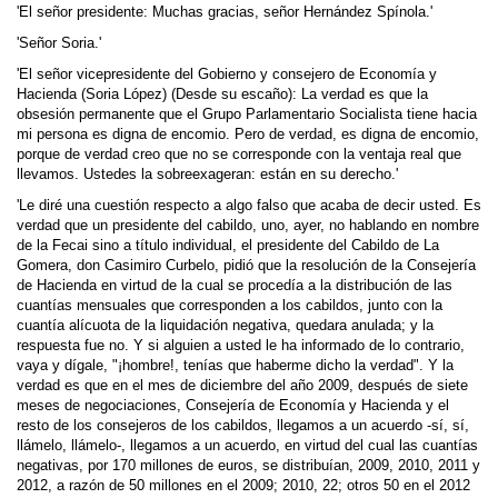
'El señor presidente: Muchas gracias, señor Hernández Spínola.'
'Señor Soria.'
'El señor vicepresidente del Gobierno y consejero de Economía y
Hacienda (Soria López) (Desde su escaño): La verdad es que la
obsesión permanente que el Grupo Parlamentario Socialista tiene hacia
mi persona es digna de encomio. Pero de verdad, es digna de encomio,
porque de verdad creo que no se corresponde con la ventaja real que
llevamos. Ustedes la sobreexageran: están en su derecho.'
'Le diré una cuestión respecto a algo falso que acaba de decir usted. Es
verdad que un presidente del cabildo, uno, ayer, no hablando en nombre
de la Fecai sino a título individual, el presidente del Cabildo de La
Gomera, don Casimiro Curbelo, pidió que la resolución de la Consejería
de Hacienda en virtud de la cual se procedía a la distribución de las
cuantías mensuales que corresponden a los cabildos, junto con la
cuantía alícuota de la liquidación negativa, quedara anulada; y la
respuesta fue no. Y si alguien a usted le ha informado de lo contrario,
vaya y dígale, "¡hombre!, tenías que haberme dicho la verdad". Y la
verdad es que en el mes de diciembre del año 2009, después de siete
meses de negociaciones, Consejería de Economía y Hacienda y el
resto de los consejeros de los cabildos, llegamos a un acuerdo -sí, sí,
llámelo, llámelo-, llegamos a un acuerdo, en virtud del cual las cuantías
negativas, por 170 millones de euros, se distribuían, 2009, 2010, 2011 y
2012, a razón de 50 millones en el 2009; 2010, 22; otros 50 en el 2012