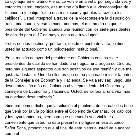
Lo dijo aquí en el último Pleno. Le volvieron a vetar por segunda vez y
entonces usted, enojado, ese mismo día llamó a la viceconsejera de
Economía y le dijo: "dicta una resolución y quítales la razón a los
cabildos". Usted interpretó a través de la viceconsejera la disposición
transitoria cuarta, y eso lo hace, además, el mismo día en que el
presidente del Gobierno anuncia una reunión con los siete presidentes
de cabildo para el 17 de mayo, cosa que tuvo lugar.'
'Estos son los hechos y, por tanto, desde el punto de vista político,
usted ha actuado como un boicoteador institucional.'
'En la reunión de ayer del presidente del Gobierno con los siete
presidentes de cabildo se han dado una tregua, una tregua de 15 días,
pero hay algunos aspectos que son positivos de esa reunión y que me
gustaría destacar. Uno de ellos es que se ha planteado revisar la orden
de la Consejería de Economía y Hacienda. Se va a revisar; luego, una
desautorización más del Gobierno al vicepresidente del Gobierno y
consejero de Economía y Hacienda. Usted, señor Soria, una vez más,
ha quedado desautorizado.'
'Siempre hemos dicho que la solución al problema de los cabildos tiene
que venir por la vía política entre el Gobierno de Canarias, los cabildos
y los ayuntamientos, pero para que el acuerdo sea viable es
conveniente que usted no esté presente, no figure en ese acuerdo.
Señor Soria, pronostico que al final de esta historia usted va a acabar
como el...'