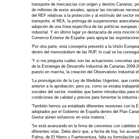
transporte de mercancías con origen y destino Canarias; pro
de millones de euros anuales; apoyar las iniciativas neces
del REF relativas a la protección y al estímulo del sector 
transporte, el REA, la prórroga de suspensiones arancelaria
adopción de una línea específica de las políticas europeas c
industrial. Y en último lugar yo destacaría de esta moción l
Comercio Exterior de España- para apoyar las exportaciones 
'Por otra parte, esta consejería presentó a la Unión Europ
dentro del memorándum de las RUP, lo cual se ha consegui
'Y si me pregunta cuáles son las actuaciones concretas que
de la Estrategia de Desarrollo Industrial de Canarias 2009
puesto en marcha, la creación del Observatorio Industrial el
'La promulgación de la Ley de Medidas Urgentes, que contie
anterior a la aprobación, pero ya, como se estaba trabajand
sociales del sector, medidas que fueron introducidas para inc
condiciones de calidad y precios para fomentar la industria 
'También hemos ya entablado diferentes reuniones con la 
adoptados por el Gobierno de España dentro del Plan Cana
Gestur aúnen esfuerzos en esta materia.'
'Se está avanzando en la firma de convenios con cabildos in
diferentes islas. Debo decir que, a fecha de hoy, los acuer
Palma, de El Hierro y Fuerteventura, falta su formulación j