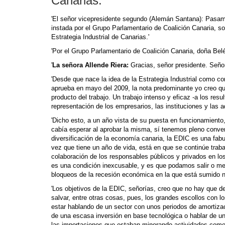
Canarias.'
'El señor vicepresidente segundo (Alemán Santana): Pasamo
instada por el Grupo Parlamentario de Coalición Canaria, so
Estrategia Industrial de Canarias.'
'Por el Grupo Parlamentario de Coalición Canaria, doña Belé
'
La señora Allende Riera:
Gracias, señor presidente. Señor
'Desde que nace la idea de la Estrategia Industrial como 
aprueba en mayo del 2009, la nota predominante yo creo qu
producto del trabajo. Un trabajo intenso y eficaz -a los res
representación de los empresarios, las instituciones y las a
'Dicho esto, a un año vista de su puesta en funcionamiento
cabía esperar al aprobar la misma, sí tenemos pleno conven
diversificación de la economía canaria, la EDIC es una fabu
vez que tiene un año de vida, está en que se continúe traba
colaboración de los responsables públicos y privados en los
es una condición inexcusable, y es que podamos salir o mej
bloqueos de la recesión económica en la que está sumido n
'Los objetivos de la EDIC, señorías, creo que no hay que de
salvar, entre otras cosas, pues, los grandes escollos con lo
estar hablando de un sector con unos periodos de amortizac
de una escasa inversión en base tecnológica o hablar de un 