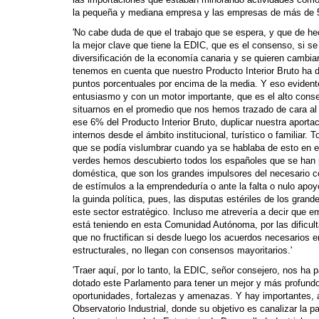
las importaciones que estaban minorando actividades como l
la pequeña y mediana empresa y las empresas de más de 50
'No cabe duda de que el trabajo que se espera, y que de hec
la mejor clave que tiene la EDIC, que es el consenso, si se
diversificación de la economía canaria y se quieren cambiar
tenemos en cuenta que nuestro Producto Interior Bruto ha d
puntos porcentuales por encima de la media. Y eso evident
entusiasmo y con un motor importante, que es el alto conse
situarnos en el promedio que nos hemos trazado de cara al 
ese 6% del Producto Interior Bruto, duplicar nuestra aporta
internos desde el ámbito institucional, turístico o familiar.
que se podía vislumbrar cuando ya se hablaba de esto en e
verdes hemos descubierto todos los españoles que se han p
doméstica, que son los grandes impulsores del necesario con
de estímulos a la emprendeduría o ante la falta o nulo apo
la guinda política, pues, las disputas estériles de los gran
este sector estratégico. Incluso me atrevería a decir que 
está teniendo en esta Comunidad Autónoma, por las dificulta
que no fructifican si desde luego los acuerdos necesarios e
estructurales, no llegan con consensos mayoritarios.'
'Traer aquí, por lo tanto, la EDIC, señor consejero, nos ha
dotado este Parlamento para tener un mejor y más profundo 
oportunidades, fortalezas y amenazas. Y hay importantes, 
Observatorio Industrial, donde su objetivo es canalizar la p