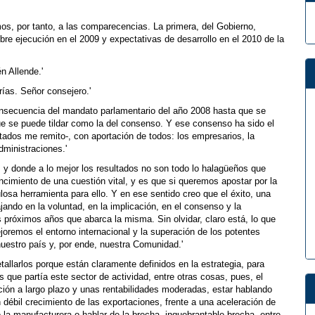
s, por tanto, a las comparecencias. La primera, del Gobierno,
bre ejecución en el 2009 y expectativas de desarrollo en el 2010 de la
n Allende.'
ías. Señor consejero.'
consecuencia del mandato parlamentario del año 2008 hasta que se
e se puede tildar como la del consenso. Y ese consenso ha sido el
ultados me remito-, con aportación de todos: los empresarios, la
dministraciones.'
, y donde a lo mejor los resultados no son todo lo halagüeños que
cimiento de una cuestión vital, y es que si queremos apostar por la
losa herramienta para ello. Y en ese sentido creo que el éxito, una
jando en la voluntad, en la implicación, en el consenso y la
 próximos años que abarca la misma. Sin olvidar, claro está, lo que
oremos el entorno internacional y la superación de los potentes
uestro país y, por ende, nuestra Comunidad.'
tallarlos porque están claramente definidos en la estrategia, para
s que partía este sector de actividad, entre otras cosas, pues, el
ión a largo plazo y unas rentabilidades moderadas, estar hablando
débil crecimiento de las exportaciones, frente a una aceleración de