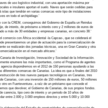
naves de uso logístico industrial, con una aportación máxima por
locales e insulares aportan el suelo. Naves que serán cedidas para
á islas que tendrán en varias comarcas este tipo de instalaciones
ves en todo el archipiélago.'
a y con la CREM, conseguimos del Gobierno de España un Reindus
je, de interés, de préstamo a interés cero y 2 millones de euros de
ado a más de 30 entidades y empresas canarias, en concreto 38.'
l comercio con África occidental -la Capcao-, que se celebrará el
nde presentaremos un plan de actuación para la comercialización de
ente se realizarán dos jornadas técnicas, una en Gran Canaria y otra
comercialización en el mercado africano.'
 Canaria de Investigación, Innovación y Sociedad de la Información.
emente enumere las más importantes, como el Programa de agentes
 la agencia dispondremos en el 2012 de 150 personas ayudando a las
as diferentes comarcas de Canarias. La idea es que a finales del 2010
onstrucción de tres nuevos parques tecnológicos en Canarias, tres
de Canarias, con una inversión de 150 millones de euros, 50 millones
y otro en Fuerteventura-, a raíz de un préstamo que concede el
dremos que devolver, el Gobierno de Canarias, de sus propios fondos.
e carencia, tipo cero de interés y un periodo de 10 años de
dar entre 2.000 y 3.000 empleos directos y entre 5.000 y 10.000