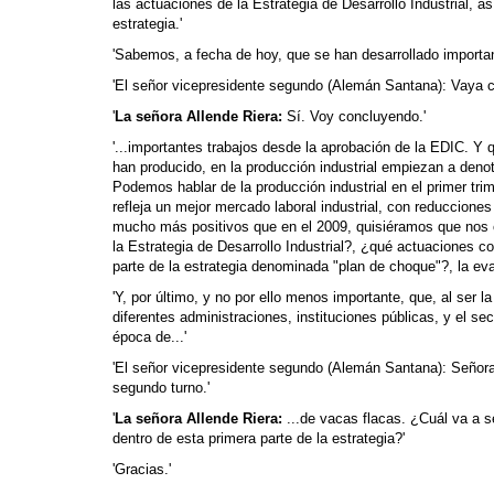
las actuaciones de la Estrategia de Desarrollo Industrial, a
estrategia.'
'Sabemos, a fecha de hoy, que se han desarrollado important
'El señor vicepresidente segundo (Alemán Santana): Vaya c
'
La señora Allende Riera:
Sí. Voy concluyendo.'
'...importantes trabajos desde la aprobación de la EDIC. Y
han producido, en la producción industrial empiezan a denot
Podemos hablar de la producción industrial en el primer tr
refleja un mejor mercado laboral industrial, con reduccione
mucho más positivos que en el 2009, quisiéramos que nos c
la Estrategia de Desarrollo Industrial?, ¿qué actuaciones 
parte de la estrategia denominada "plan de choque"?, la ev
'Y, por último, y no por ello menos importante, que, al ser la
diferentes adminis­traciones, instituciones públicas, y el 
época de...'
'El señor vicepresidente segundo (Alemán Santana): Señora
segundo turno.'
'
La señora Allende Riera:
...de vacas flacas. ¿Cuál va a se
dentro de esta primera parte de la estrategia?'
'Gracias.'