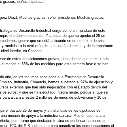
 gracias, señora diputada.'
íguez Díaz): Muchas gracias, señor presidente. Muchas gracias,
trategia de Desarrollo Industrial surge como un mandato de este
empre el máximo consenso. Y a pesar de que se aprobó el 28 de
o podemos ignorar que se está aplicando en un contexto de crisis
y medidas a la evolución de la situación de crisis y de la importante
nivel interior, en Canarias.'
pesar de estos condicionantes graves, debo decirle que el resultado,
y, al menos el 85% de las medidas para esta primera fase o se han
o año, en los recursos asociados a la Estrategia de Desarrollo
 Empleo, Industria, Comercio, hemos superado el 97% de ejecución y
cursos externos que han sido negociados con el Estado dentro del
s de euros, y que se ha ejecutado íntegramente, porque sí que se
es para alcanzar estos 2 millones de euros de subvención y 10 de
que el pasado 26 de mayo, y a instancias de los diputados de
una moción de apoyo a la industria canaria. Moción que insta al
eñoría, permítame que destaque 5. Una es continuar haciendo un
ias un 10% del PIB; esforzarse para garantizar las compensaciones al