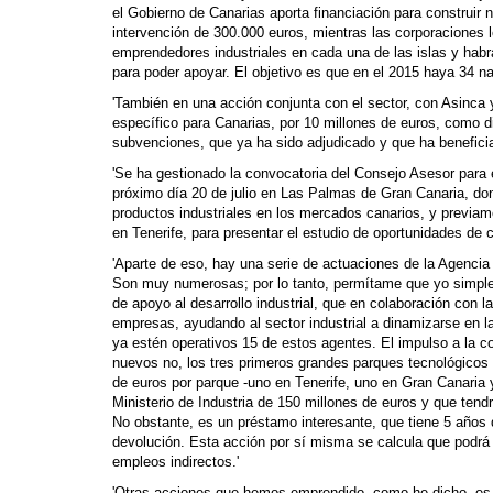
el Gobierno de Canarias aporta financiación para construir 
intervención de 300.000 euros, mientras las corporaciones 
emprendedores industriales en cada una de las islas y habr
para poder apoyar. El objetivo es que en el 2015 haya 34 na
'También en una acción conjunta con el sector, con Asinc
específico para Canarias, por 10 millones de euros, como di
subvenciones, que ya ha sido adjudicado y que ha benefici
'Se ha gestionado la convocatoria del Consejo Asesor para e
próximo día 20 de julio en Las Palmas de Gran Canaria, do
productos industriales en los mercados canarios, y previam
en Tenerife, para presentar el estudio de oportunidades de 
'Aparte de eso, hay una serie de actuaciones de la Agencia
Son muy numerosas; por lo tanto, permítame que yo simpl
de apoyo al desarrollo industrial, que en colaboración con
empresas, ayudando al sector industrial a dinamizarse en l
ya estén operativos 15 de estos agentes. El impulso a la c
nuevos no, los tres primeros grandes parques tecnológicos 
de euros por parque -uno en Tenerife, uno en Gran Canaria 
Ministerio de Industria de 150 millones de euros y que ten
No obstante, es un préstamo interesante, que tiene 5 años d
devolución. Esta acción por sí misma se calcula que podrá 
empleos indirectos.'