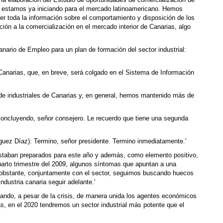
a elaboración del Estudio de oportunidades de comercialización de
ra estamos ya iniciando para el mercado latinoamericano. Hemos
r toda la información sobre el com­por­ta­miento y disposición de los
ión a la comercialización en el mercado interior de Canarias, algo
nario de Empleo para un plan de forma­ción del sector industrial:
Canarias, que, en breve, será colgado en el Sistema de Información
o de industriales de Canarias y, en general, hemos mantenido más de
concluyendo, señor consejero. Le recuerdo que tiene una segunda
guez Díaz): Termino, señor presidente. Termino inmediatamente.'
staban preparados para este año y además, como elemento positivo,
uarto trimestre del 2009, algunos síntomas que apuntan a una
No obstante, conjuntamente con el sector, seguimos buscando huecos
industria canaria seguir adelante.'
jando, a pesar de la crisis, de manera unida los agentes económicos
as, en el 2020 tendremos un sector industrial más potente que el