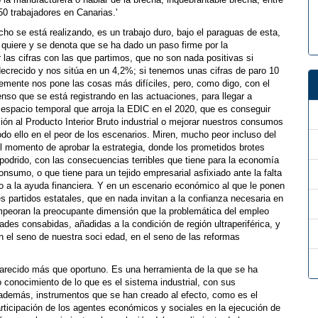
a manufacturera o hablar de la brecha, inquebrantable brecha, entre
 trabajadores en Canarias.'
ho se está realizando, es un trabajo duro, bajo el paraguas de esta,
 quiere y se denota que se ha dado un paso firme por la
 las cifras con las que partimos, que no son nada positivas si
ecrecido y nos sitúa en un 4,2%; si tenemos unas cifras de paro 10
emente nos pone las cosas más difíciles, pero, como digo, con el
nso que se está registrando en las actuaciones, para llegar a
espacio temporal que arroja la EDIC en el 2020, que es conseguir
ción al Producto Interior Bruto industrial o mejorar nuestros consumos
 Todo ello en el peor de los escenarios. Miren, mucho peor incluso del
l momento de aprobar la estrategia, donde los prometidos brotes
odrido, con las consecuencias terribles que tiene para la economía
sumo, o que tiene para un tejido empresarial asfixiado ante la falta
yo a la ayuda financiera. Y en un escenario económico al que le ponen
des partidos estatales, que en nada invitan a la confianza necesaria en
empeoran la preocupante dimensión que la problemática del empleo
des consabidas, añadidas a la condición de región ultraperiférica, y
n el seno de nuestra soci edad, en el seno de las reformas
 parecido más que oportuno. Es una herramienta de la que se ha
conocimiento de lo que es el sistema industrial, con sus
además, instrumentos que se han creado al efecto, como es el
artici­pación de los agentes económicos y sociales en la ejecución de