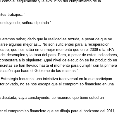
sí como el seguimiento y la evolución del cumplimiento de la
es trabajos...'
oncluyendo, señora diputada.'
 queremos saber, dado que la realidad es tozuda, a pesar de que se
arse algunas mejorías... No son suficientes para la recuperación.
imestre, que nos sitúa en un mejor momento que en el 2009 o la EPA
s del desempleo y la tasa del paro. Pero, a pesar de estos indicadores,
ontestara a lo siguiente: ¿qué nivel de ejecución se ha producido en
concretas se han llevado hasta el momento para cumplir con la primera
aluación que hace el Gobierno de las mismas.'
 Estrategia Industrial una iniciativa transversal en la que participan
sector privado, no se nos escapa que el compromiso financiero en una
 diputada, vaya concluyendo. Le recuerdo que tiene usted un
r el compromiso financiero que se dibuja para el horizonte del 2011,