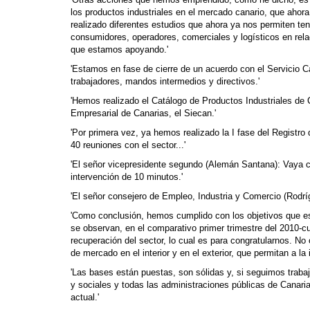
'Otras acciones que hemos emprendido, como he dicho, es l
los productos industriales en el mercado canario, que aho
realizado diferentes estudios que ahora ya nos permiten tene
consumidores, operadores, comerciales y logísticos en relac
que estamos apoyando.'
'Estamos en fase de cierre de un acuerdo con el Servicio Ca
trabajadores, mandos intermedios y directivos.'
'Hemos realizado el Catálogo de Productos Industriales de 
Empresarial de Canarias, el Siecan.'
'Por primera vez, ya hemos realizado la I fase del Registr
40 reuniones con el sector...'
'El señor vicepresidente segundo (Alemán Santana): Vaya 
intervención de 10 minutos.'
'El señor consejero de Empleo, Industria y Comercio (Rodrí
'Como conclusión, hemos cumplido con los objetivos que e
se observan, en el comparativo primer trimestre del 2010-c
recuperación del sector, lo cual es para congratularnos. 
de mercado en el interior y en el exterior, que permitan a la 
'Las bases están puestas, son sólidas y, si seguimos traba
y sociales y todas las administraciones públicas de Canari
actual.'