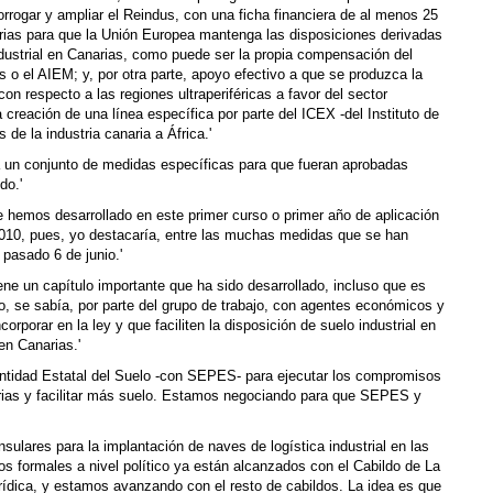
rrogar y ampliar el Reindus, con una ficha financiera de al menos 25
arias para que la Unión Europea mantenga las disposiciones derivadas
industrial en Canarias, como puede ser la propia compensación del
s o el AIEM; y, por otra parte, apoyo efectivo a que se produzca la
on respecto a las regiones ultraperiféricas a favor del sector
a creación de una línea específica por parte del ICEX -del Instituto de
de la industria canaria a África.'
ea un conjunto de medidas específicas para que fueran aprobadas
do.'
 hemos desarrollado en este primer curso o primer año de aplicación
-2010, pues, yo destacaría, entre las muchas medidas que se han
 pasado 6 de junio.'
ne un capítulo importante que ha sido desarrollado, incluso que es
o, se sabía, por parte del grupo de trabajo, con agentes económicos y
orporar en la ley y que faciliten la disposición de suelo industrial en
en Canarias.'
Entidad Estatal del Suelo -con SEPES- para ejecutar los compromisos
rias y facilitar más suelo. Estamos negociando para que SEPES y
sulares para la implantación de naves de logística industrial en las
dos formales a nivel político ya están alcanzados con el Cabildo de La
urídica, y estamos avanzando con el resto de cabildos. La idea es que