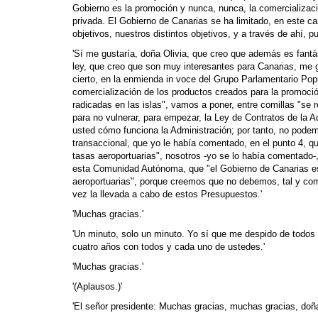
Gobierno es la promoción y nunca, nunca, la comercializac
privada. El Gobierno de Canarias se ha limitado, en este ca
objetivos, nuestros distintos objetivos, y a través de ahí, 
'Sí me gustaría, doña Olivia, que creo que además es fant
ley, que creo que son muy interesantes para Canarias, me 
cierto, en la enmienda in voce del Grupo Parlamentario Popu
comercialización de los productos creados para la promoción
radicadas en las islas", vamos a poner, entre comillas "se r
para no vulnerar, para empezar, la Ley de Contratos de la 
usted cómo funciona la Administración; por tanto, no podemo
transaccional, que yo le había comentado, en el punto 4, qu
tasas aeroportuarias", nosotros -yo se lo había comentado
esta Comunidad Autónoma, que "el Gobierno de Canarias estu
aeroportuarias", porque creemos que no debemos, tal y como
vez la llevada a cabo de estos Presupuestos.'
'Muchas gracias.'
'Un minuto, solo un minuto. Yo sí que me despido de todos 
cuatro años con todos y cada uno de ustedes.'
'Muchas gracias.'
'(Aplausos.)'
'El señor presidente: Muchas gracias, muchas gracias, doña 