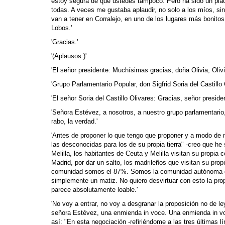
estoy segura de que ustedes tampoco. Pero ha sido un plac
todas. A veces me gustaba aplaudir, no solo a los míos, si
van a tener en Corralejo, en uno de los lugares más bonitos d
Lobos.'
'Gracias.'
'(Aplausos.)'
'El señor presidente: Muchísimas gracias, doña Olivia, Oliv
'Grupo Parlamentario Popular, don Sigfrid Soria del Castillo O
'El señor Soria del Castillo Olivares: Gracias, señor presid
'Señora Estévez, a nosotros, a nuestro grupo parlamentario
rabo, la verdad.'
'Antes de proponer lo que tengo que proponer y a modo de ma
las desconocidas para los de su propia tierra" -creo que he 
Melilla, los habitantes de Ceuta y Melilla visitan su prop
Madrid, por dar un salto, los madrileños que visitan su pro
comunidad somos el 87%. Somos la comunidad autónoma de
simplemente un matiz. No quiero desvirtuar con esto la propo
parece absolutamente loable.'
'No voy a entrar, no voy a desgranar la proposición no de le
señora Estévez, una enmienda in voce. Una enmienda in voce q
así: "En esta negociación -refiriéndome a las tres últimas 