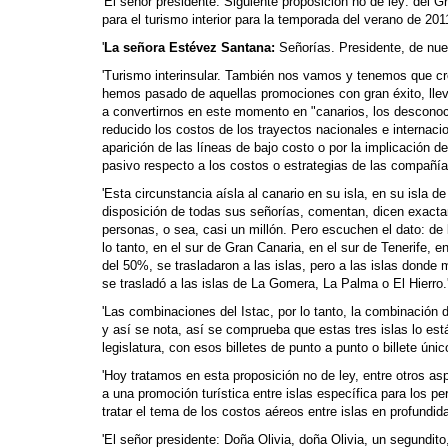
'El señor presidente: Siguiente proposición no de ley: del
para el turismo interior para la temporada del verano de 2011
'
La señora Estévez Santana:
Señorías. Presidente, de nue
'Turismo interinsular. También nos vamos y tenemos que crea
hemos pasado de aquellas promociones con gran éxito, lleva
a convertirnos en este momento en "canarios, los desconoci
reducido los costos de los trayectos nacionales e internacio
aparición de las líneas de bajo costo o por la implicación
pasivo respecto a los costos o estrategias de las compañías
'Esta circunstancia aísla al canario en su isla, en su isla 
disposición de todas sus señorías, comentan, dicen exacta
personas, o sea, casi un millón. Pero escuchen el dato: de 
lo tanto, en el sur de Gran Canaria, en el sur de Tenerife, 
del 50%, se trasladaron a las islas, pero a las islas dond
se trasladó a las islas de La Gomera, La Palma o El Hierro.
'Las combinaciones del Istac, por lo tanto, la combinación de
y así se nota, así se comprueba que estas tres islas lo es
legislatura, con esos billetes de punto a punto o billete ún
'Hoy tratamos en esta proposición no de ley, entre otros as
a una promoción turística entre islas específica para los 
tratar el tema de los costos aéreos entre islas en profundid
'El señor presidente: Doña Olivia, doña Olivia, un segundito,