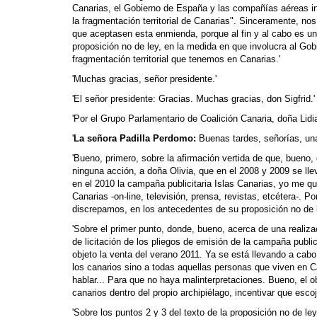
Canarias, el Gobierno de España y las compañías aéreas in
la fragmentación territorial de Canarias". Sinceramente, no
que aceptasen esta enmienda, porque al fin y al cabo es un
proposición no de ley, en la medida en que involucra al Go
fragmentación territorial que tenemos en Canarias.'
'Muchas gracias, señor presidente.'
'El señor presidente: Gracias. Muchas gracias, don Sigfrid.'
'Por el Grupo Parlamentario de Coalición Canaria, doña Lid
'
La señora Padilla Perdomo:
Buenas tardes, señorías, un
'Bueno, primero, sobre la afirmación vertida de que, bueno,
ninguna acción, a doña Olivia, que en el 2008 y 2009 se lle
en el 2010 la campaña publicitaria Islas Canarias, yo me q
Canarias -on-line, televisión, prensa, revistas, etcétera-. 
discrepamos, en los antecedentes de su proposición no de l
'Sobre el primer punto, donde, bueno, acerca de una reali
de licitación de los pliegos de emisión de la campaña public
objeto la venta del verano 2011. Ya se está llevando a cabo
los canarios sino a todas aquellas personas que viven en C
hablar... Para que no haya malinterpretaciones. Bueno, el o
canarios dentro del propio archipiélago, incentivar que esco
'Sobre los puntos 2 y 3 del texto de la proposición no de ley