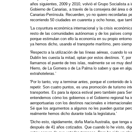
años siguientes, 2009 y 2010, volvió el Grupo Socialista a i
Gobierno de Canarias, a través de la consejera del área o d
Canarias-Península. Recuerden, yo no quiero recordarlas pe
recorriendo 50 ciudades en cuarenta y ocho horas, que tamb
'La coyuntura económica internacional y la crisis económica
resto de las comunidades autónomas y de los países competi
porque estimulan con ello la economía en su propio entorno.
ya hemos dicho, usando el transporte marítimo, pero siem
'Respecto a la utilización de las líneas aéreas, cuando lo 
Dublín les cuesta la mitad, optan por estos destinos. Y, por
llamamos el puente de tres islas, realmente se ve muy desf
Hierro, de La Gomera o de La Palma lo saben y que en algu
extrahoteleras.'
'Por lo tanto, voy a terminar antes, porque el contenido de 
repetir. Son cuatro puntos, es una promoción de turismo in
transportes. Es para la época estival pero también para S
entendemos cómo los gobiernos o el Gobierno regional ha ins
aeroportuarias con los destinos nacionales e internaciona
Sé que los argumentos a algunos no les pueden gustar pero 
realmente hemos dicho durante toda la legislatura.'
'Dicho esto, rápidamente, doña María Australia, que tenga us
después de 41 años cotizados. Que cuando lo he visto, di