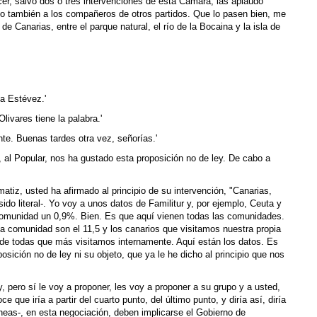
er, salvo dos o tres intervenciones de esta Cámara, las aplaudo
no también a los compañeros de otros partidos. Que lo pasen bien, me
e Canarias, entre el parque natural, el río de la Bocaina y la isla de
ia Estévez.'
livares tiene la palabra.'
ente. Buenas tardes otra vez, señorías.'
, al Popular, nos ha gustado esta proposición no de ley. De cabo a
tiz, usted ha afirmado al principio de su intervención, "Canarias,
sido literal-. Yo voy a unos datos de Familitur y, por ejemplo, Ceuta y
ia comunidad un 0,9%. Bien. Es que aquí vienen todas las comunidades.
pia comunidad son el 11,5 y los canarios que visitamos nuestra propia
 todas que más visitamos internamente. Aquí están los datos. Es
sición no de ley ni su objeto, que ya le he dicho al principio que nos
y, pero sí le voy a proponer, les voy a proponer a su grupo y a usted,
ue iría a partir del cuarto punto, del último punto, y diría así, diría
líneas-, en esta negociación, deben implicarse el Gobierno de