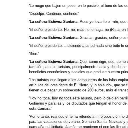
'Le ruego que bajen un poco, en lo posible, el tono de las 
'Disculpe. Continúe, continúe.'
'
La señora Estévez Santana:
Pues yo levanto el mío, que 
'El señor presidente: No, no, más no lo haga, no (Risas en l
'
La señora Estévez Santana:
Gracias, gracias, señor presi
'El señor presidente: ...diciendo a usted nada sino todo lo co
'Bien.'
'
La señora Estévez Santana:
Que, como digo, que, como dij
también para los turistas, principalmente hacia y desde las 
beneficios económicos y sociales que produce nuestra princi
'Los turistas que llegan a los aeropuertos de las islas capit
artículos del presidente de El Hierro, y lo aplaudo-, que se 
tienen que pagar un sobrecosto de 200 euros, más el transpo
'Hoy no toca, hoy no toca este asunto, pero lo dejo en parri
Gobierno y para las y los diputados que tengan el honor de 
esta Cámara.'
'Por lo tanto, reanudo el tema referido a mi proposición no d
para las vacaciones de verano, Semana Santa, Navidad y pu
campaña publicitaria. Jamás se reunieron ni con las líneas 