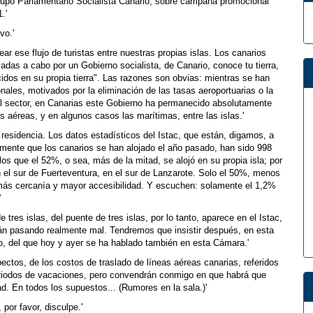
 Grupo Parlamentario Socialista Canario, sobre campaña promocional
.'
vo.'
r ese flujo de turistas entre nuestras propias islas. Los canarios
das a cabo por un Gobierno socialista, de Canario, conoce tu tierra,
dos en su propia tierra". Las razones son obvias: mientras se han
nales, motivados por la eliminación de las tasas aeroportuarias o la
 del sector, en Canarias este Gobierno ha permanecido absolutamente
 aéreas, y en algunos casos las marítimas, entre las islas.'
de residencia. Los datos estadísticos del Istac, que están, digamos, a
mente que los canarios se han alojado el año pasado, han sido 998
los que el 52%, o sea, más de la mitad, se alojó en su propia isla; por
en el sur de Fuerteventura, en el sur de Lanzarote. Solo el 50%, menos
e más cercanía y mayor accesibilidad. Y escuchen: solamente el 1,2%
'
 tres islas, del puente de tres islas, por lo tanto, aparece en el Istac,
tán pasando realmente mal. Tendremos que insistir después, en esta
ico, del que hoy y ayer se ha hablado también en esta Cámara.'
pectos, de los costos de traslado de líneas aéreas canarias, referidos
periodos de vacaciones, pero convendrán conmigo en que habrá que
ad. En todos los supuestos... (Rumores en la sala.)'
 por favor, disculpe.'