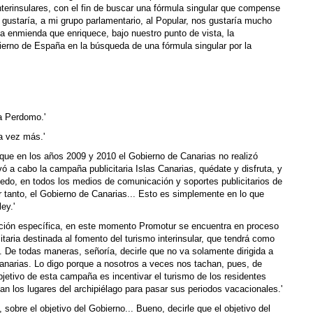
terinsulares, con el fin de buscar una fórmula singular que compense
s gustaría, a mi grupo parlamentario, al Popular, nos gustaría mucho
a enmienda que enriquece, bajo nuestro punto de vista, la
bierno de España en la búsqueda de una fórmula singular por la
ia Perdomo.'
a vez más.'
 que en los años 2009 y 2010 el Gobierno de Canarias no realizó
vó a cabo la campaña publicitaria Islas Canarias, quédate y disfruta, y
uedo, en todos los medios de comunicación y soportes publicitarios de
Por tanto, el Gobierno de Canarias... Esto es simplemente en lo que
ey.'
zación específica, en este momento Promotur se encuentra en proceso
itaria destinada al fomento del turismo interinsular, que tendrá como
. De todas maneras, señoría, decirle que no va solamente dirigida a
anarias. Lo digo porque a nosotros a veces nos tachan, pues, de
bjetivo de esta campaña es incentivar el turismo de los residentes
jan los lugares del archipiélago para pasar sus periodos vacacionales.'
, sobre el objetivo del Gobierno... Bueno, decirle que el objetivo del