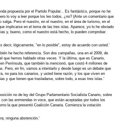
da propuesta por el Partido Popular... Es fantástico, porque no he
 pero lo voy a leer porque los leo todos, ¿no? (Ante un comentario que
salga. Pero el nuestro, en el nuestro, en el área de turismo, en el
ue implicarse en el tema de las tres islas. Aparece, yo lo he obviado
cias y, bueno, como el nuestro está hecho, lo pueden comprobar.
Es decir, lógicamente, "en lo posible", estoy de acuerdo con usted.'
mbién he hecho referencia. Son dos campañas, una en el 2009, de
o del que hemos hablado otras veces. Y la última, que es Canario,
o en Península, que también la mencionó, que costó 4 millones de
as. Pero, en fin, vamos a intentarlo y desde luego es un debate que
ra, no para los canarios, y usted tiene razón, y los que viven en
as y que tienen que trasladarse, sobre todo, a esas tres islas.'
osición no de ley del Grupo Parlamentario Socialista Canario, sobre
, con las enmiendas in voce, que están aceptadas por todos los
como la que presentó Coalición Canaria. Comienza la votación
ra; ninguna abstención.'