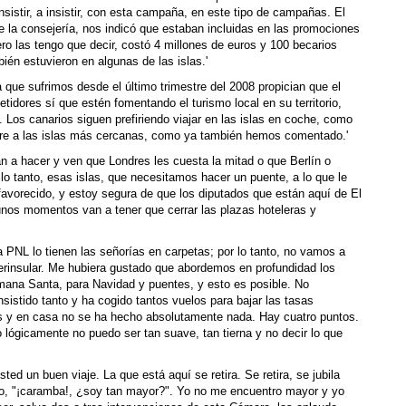
nsistir, a insistir, con esta campaña, en este tipo de campañas. El
e la consejería, nos indicó que estaban incluidas en las promociones
ro las tengo que decir, costó 4 millones de euros y 100 becarios
ién estuvieron en algunas de las islas.'
 que sufrimos desde el último trimestre del 2008 propician que el
dores sí que estén fomentando el turismo local en su territorio,
 Los canarios siguen prefiriendo viajar en las islas en coche, como
pre a las islas más cercanas, como ya también hemos comentado.'
van a hacer y ven que Londres les cuesta la mitad o que Berlín o
 lo tanto, esas islas, que necesitamos hacer un puente, a lo que le
avorecido, y estoy segura de que los diputados que están aquí de El
nos momentos van a tener que cerrar las plazas hoteleras y
la PNL lo tienen las señorías en carpetas; por lo tanto, no vamos a
terinsular. Me hubiera gustado que abordemos en profundidad los
emana Santa, para Navidad y puentes, y esto es posible. No
istido tanto y ha cogido tantos vuelos para bajar las tasas
les y en casa no se ha hecho absolutamente nada. Hay cuatro puntos.
lógicamente no puedo ser tan suave, tan tierna y no decir lo que
ted un buen viaje. La que está aquí se retira. Se retira, se jubila
go, "¡caramba!, ¿soy tan mayor?". Yo no me encuentro mayor y yo