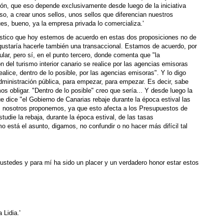
ión, que eso depende exclusivamente desde luego de la iniciativa
so, a crear unos sellos, unos sellos que diferencian nuestros
pues, bueno, ya la empresa privada lo comercializa.'
ástico que hoy estemos de acuerdo en estas dos proposiciones no de
gustaría hacerle también una transaccional. Estamos de acuerdo, por
lar, pero sí, en el punto tercero, donde comenta que "la
 del turismo interior canario se realice por las agencias emisoras
ealice, dentro de lo posible, por las agencias emisoras". Y lo digo
Administración pública, para empezar, para empezar. Es decir, sabe
s obligar. "Dentro de lo posible" creo que sería... Y desde luego la
e dice "el Gobierno de Canarias rebaje durante la época estival las
-, nosotros proponemos, ya que esto afecta a los Presupuestos de
die la rebaja, durante la época estival, de las tasas
 está el asunto, digamos, no confundir o no hacer más difícil tal
ustedes y para mí ha sido un placer y un verdadero honor estar estos
Lidia.'