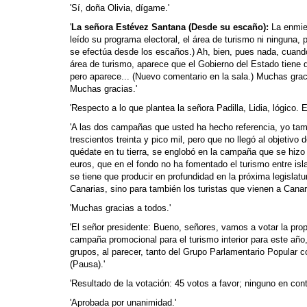
'Sí, doña Olivia, dígame.'
'
La señora Estévez Santana (Desde su escaño):
La enmien
leído su programa electoral, el área de turismo ni ninguna,
se efectúa desde los escaños.) Ah, bien, pues nada, cuando 
área de turismo, aparece que el Gobierno del Estado tiene q
pero aparece... (Nuevo comentario en la sala.) Muchas gra
Muchas gracias.'
'Respecto a lo que plantea la señora Padilla, Lidia, lógico. 
'A las dos campañas que usted ha hecho referencia, yo ta
trescientos treinta y pico mil, pero que no llegó al objetiv
quédate en tu tierra, se englobó en la campaña que se hiz
euros, que en el fondo no ha fomentado el turismo entre isl
se tiene que producir en profundidad en la próxima legislatu
Canarias, sino para también los turistas que vienen a Canari
'Muchas gracias a todos.'
'El señor presidente: Bueno, señores, vamos a votar la prop
campaña promocional para el turismo interior para este año
grupos, al parecer, tanto del Grupo Parlamentario Popular 
(Pausa).'
'Resultado de la votación: 45 votos a favor; ninguno en cont
'Aprobada por unanimidad.'