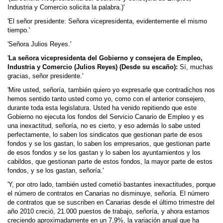
Industria y Comercio solicita la palabra.)'
'El señor presidente: Señora vicepresidenta, evidentemente el mismo
tiempo.'
'Señora Julios Reyes.'
'
La señora vicepresidenta del Gobierno y consejera de Empleo,
Industria y Comercio (Julios Reyes) (Desde su escaño):
Sí, muchas
gracias, señor presidente.'
'Mire usted, señoría, también quiero yo expresarle que contradichos nos
hemos sentido tanto usted como yo, como con el anterior consejero,
durante toda esta legislatura. Usted ha venido repitiendo que este
Gobierno no ejecuta los fondos del Servicio Canario de Empleo y es
una inexactitud, señoría, no es cierto, y eso además lo sabe usted
perfectamente, lo saben los sindicatos que gestionan parte de esos
fondos y se los gastan, lo saben los empresarios, que gestionan parte
de esos fondos y se los gastan y lo saben los ayuntamientos y los
cabildos, que gestionan parte de estos fondos, la mayor parte de estos
fondos, y se los gastan, señoría.'
'Y, por otro lado, también usted cometió bastantes inexactitudes, porque
el número de contratos en Canarias no disminuye, señoría. El número
de contratos que se suscriben en Canarias desde el último trimestre del
año 2010 creció, 21.000 puestos de trabajo, señoría, y ahora estamos
creciendo aproximadamente en un 7,9%, la variación anual que ha