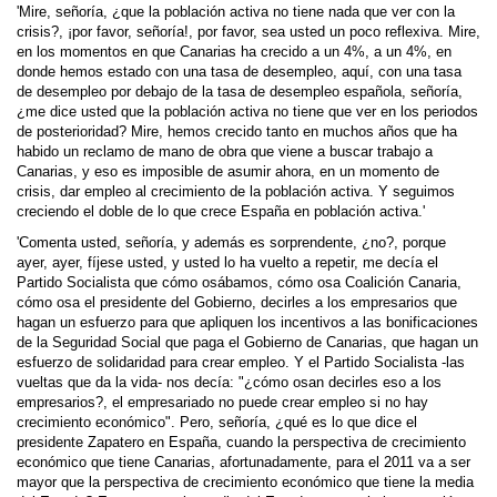
'Mire, señoría, ¿que la población activa no tiene nada que ver con la
crisis?, ¡por favor, señoría!, por favor, sea usted un poco reflexiva. Mire,
en los momentos en que Canarias ha crecido a un 4%, a un 4%, en
donde hemos estado con una tasa de desempleo, aquí, con una tasa
de desempleo por debajo de la tasa de desempleo española, señoría,
¿me dice usted que la población activa no tiene que ver en los periodos
de posterioridad? Mire, hemos crecido tanto en muchos años que ha
habido un reclamo de mano de obra que viene a buscar trabajo a
Canarias, y eso es imposible de asumir ahora, en un momento de
crisis, dar empleo al crecimiento de la población activa. Y seguimos
creciendo el doble de lo que crece España en población activa.'
'Comenta usted, señoría, y además es sorprendente, ¿no?, porque
ayer, ayer, fíjese usted, y usted lo ha vuelto a repetir, me decía el
Partido Socialista que cómo osábamos, cómo osa Coalición Canaria,
cómo osa el presidente del Gobierno, decirles a los empresarios que
hagan un esfuerzo para que apliquen los incentivos a las bonificaciones
de la Seguridad Social que paga el Gobierno de Canarias, que hagan un
esfuerzo de solidaridad para crear empleo. Y el Partido Socialista -las
vueltas que da la vida- nos decía: "¿cómo osan decirles eso a los
empresarios?, el empresariado no puede crear empleo si no hay
crecimiento económico". Pero, señoría, ¿qué es lo que dice el
presidente Zapatero en España, cuando la perspectiva de crecimiento
económico que tiene Canarias, afortunadamente, para el 2011 va a ser
mayor que la perspectiva de crecimiento económico que tiene la media