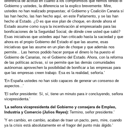
diferencia de actitud en cuanto a los compromisos que hemos tenido el
Gobierno y ustedes, la diferencia se la explico brevemente. Mire,
ustedes no han realizado propuestas; el Gobierno y Coalición Canaria sí
las han hecho, las han hecho aquí, en este Parlamento, y se las han
hecho al Estado. ¿O es que ese plan de choque, en donde ahora el
Estado asume como suya la incentivación al empresariado para las
bonificaciones de la Seguridad Social, de dónde cree usted que salió?
Esas iniciativas que ustedes aquí han criticado hasta la saciedad y que
ahora es el propio Gobierno del Estado el que las asume, esas
iniciativas que las asume en un plan de choque y que además nos
permite... Las hemos podido hacer porque el dinero lo ha puesto el
Gobierno de Canarias, no el Gobierno del Estado. Ahora, con la reforma
de las políticas activas, sí se permite que las demás comunidades
autónomas aprovechen la posibilidad de bonificar a las empresas para
que las empresas creen trabajo. Esa es la realidad, señoría.'
'En España ustedes no han sido capaces de generar un consenso de
aspectos...'
'El señor presidente: Sí, sí, tiene un minuto para ir concluyendo, señora
vicepresidenta.'
'
La señora vicepresidenta del Gobierno y consejera de Empleo,
Industria y Comercio (Julios Reyes):
Termino, señor presidente.'
'Y en cambio, en cambio, acaban de traer un pacto, pero, mire, cuando
ya la crisis está absolutamente en el fragor del punto más álgido.'