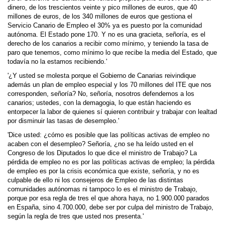
dinero, de los trescientos veinte y pico millones de euros, que 40
millones de euros, de los 340 millones de euros que gestiona el
Servicio Canario de Empleo el 30% ya es puesto por la comunidad
autónoma. El Estado pone 170. Y no es una gracieta, señoría, es el
derecho de los canarios a recibir como mínimo, y teniendo la tasa de
paro que tenemos, como mínimo lo que recibe la media del Estado, que
todavía no la estamos recibiendo.'
'¿Y usted se molesta porque el Gobierno de Canarias reivindique
además un plan de empleo especial y los 70 millones del ITE que nos
corresponden, señoría? No, señoría, nosotros defendemos a los
canarios; ustedes, con la demagogia, lo que están haciendo es
entorpecer la labor de quienes sí quieren contribuir y trabajar con lealtad
por disminuir las tasas de desempleo.'
'Dice usted: ¿cómo es posible que las políticas activas de empleo no
acaben con el desempleo? Señoría, ¿no se ha leído usted en el
Congreso de los Diputados lo que dice el ministro de Trabajo? La
pérdida de empleo no es por las políticas activas de empleo; la pérdida
de empleo es por la crisis económica que existe, señoría, y no es
culpable de ello ni los consejeros de Empleo de las distintas
comunidades autónomas ni tampoco lo es el ministro de Trabajo,
porque por esa regla de tres el que ahora haya, no 1.900.000 parados
en España, sino 4.700.000, debe ser por culpa del ministro de Trabajo,
según la regla de tres que usted nos presenta.'