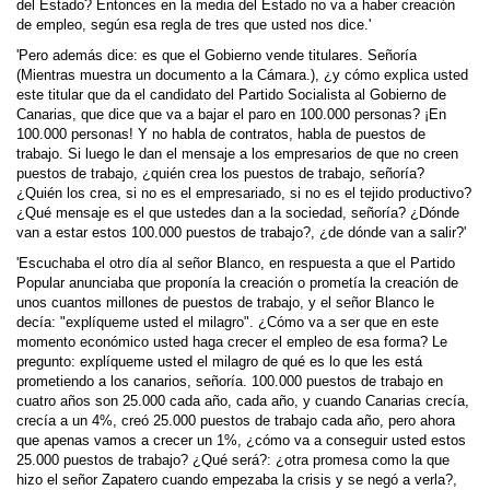
del Estado? Entonces en la media del Estado no va a haber creación
de empleo, según esa regla de tres que usted nos dice.'
'Pero además dice: es que el Gobierno vende titulares. Señoría
(Mientras muestra un documento a la Cámara.), ¿y cómo explica usted
este titular que da el candidato del Partido Socialista al Gobierno de
Canarias, que dice que va a bajar el paro en 100.000 personas? ¡En
100.000 personas! Y no habla de contratos, habla de puestos de
trabajo. Si luego le dan el mensaje a los empresarios de que no creen
puestos de trabajo, ¿quién crea los puestos de trabajo, señoría?
¿Quién los crea, si no es el empresariado, si no es el tejido productivo?
¿Qué mensaje es el que ustedes dan a la sociedad, señoría? ¿Dónde
van a estar estos 100.000 puestos de trabajo?, ¿de dónde van a salir?'
'Escuchaba el otro día al señor Blanco, en respuesta a que el Partido
Popular anunciaba que proponía la creación o prometía la creación de
unos cuantos millones de puestos de trabajo, y el señor Blanco le
decía: "explíqueme usted el milagro". ¿Cómo va a ser que en este
momento económico usted haga crecer el empleo de esa forma? Le
pregunto: explíqueme usted el milagro de qué es lo que les está
prometiendo a los canarios, señoría. 100.000 puestos de trabajo en
cuatro años son 25.000 cada año, cada año, y cuando Canarias crecía,
crecía a un 4%, creó 25.000 puestos de trabajo cada año, pero ahora
que apenas vamos a crecer un 1%, ¿cómo va a conseguir usted estos
25.000 puestos de trabajo? ¿Qué será?: ¿otra promesa como la que
hizo el señor Zapatero cuando empezaba la crisis y se negó a verla?,