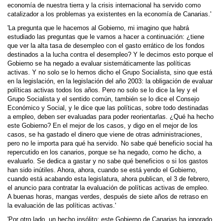
economía de nuestra tierra y la crisis internacional ha servido como
catalizador a los problemas ya existentes en la economía de Canarias.'
'La pregunta que le hacemos al Gobierno, mi imagino que habrá
estudiado las preguntas que le vamos a hacer a continuación: ¿tiene
que ver la alta tasa de desempleo con el gasto errático de los fondos
destinados a la lucha contra el desempleo? Y le decimos esto porque el
Gobierno se ha negado a evaluar sistemáticamente las políticas
activas. Y no solo se lo hemos dicho el Grupo Socialista, sino que está
en la legislación, en la legislación del año 2003: la obligación de evaluar
políticas activas todos los años. Pero no solo se lo dice la ley y el
Grupo Socialista y el sentido común, también se lo dice el Consejo
Económico y Social, y le dice que las políticas, sobre todo destinadas
a empleo, deben ser evaluadas para poder reorientarlas. ¿Qué ha hecho
este Gobierno? En el mejor de los casos, y digo en el mejor de los
casos, se ha gastado el dinero que viene de otras administraciones,
pero no le importa para qué ha servido. No sabe qué beneficio social ha
repercutido en los canarios, porque se ha negado, como he dicho, a
evaluarlo. Se dedica a gastar y no sabe qué beneficios o si los gastos
han sido inútiles. Ahora, ahora, cuando se está yendo el Gobierno,
cuando está acabando esta legislatura, ahora publican, el 3 de febrero,
el anuncio para contratar la evaluación de políticas activas de empleo.
A buenas horas, mangas verdes, después de siete años de retraso en
la evaluación de las políticas activas.'
'Por otro lado, un hecho insólito: este Gobierno de Canarias ha ignorado