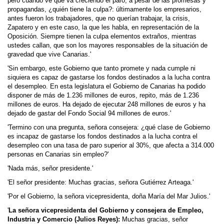
pero cuando ve que va creciendo el paro, a pesar de las promesas y
propagandas, ¿quién tiene la culpa?: últimamente los empresarios,
antes fueron los trabajadores, que no querían trabajar, la crisis,
Zapatero y en este caso, la que les habla, en representación de la
Oposición. Siempre tienen la culpa elementos extraños, mientras
ustedes callan, que son los mayores responsables de la situación de
gravedad que vive Canarias.'
'Sin embargo, este Gobierno que tanto promete y nada cumple ni
siquiera es capaz de gastarse los fondos destinados a la lucha contra
el desempleo. En esta legislatura el Gobierno de Canarias ha podido
disponer de más de 1.236 millones de euros, repito, más de 1.236
millones de euros. Ha dejado de ejecutar 248 millones de euros y ha
dejado de gastar del Fondo Social 94 millones de euros.'
'Termino con una pregunta, señora consejera: ¿qué clase de Gobierno
es incapaz de gastarse los fondos destinados a la lucha contra el
desempleo con una tasa de paro superior al 30%, que afecta a 314.000
personas en Canarias sin empleo?'
'Nada más, señor presidente.'
'El señor presidente: Muchas gracias, señora Gutiérrez Arteaga.'
'Por el Gobierno, la señora vicepresidenta, doña María del Mar Julios.'
'
La señora vicepresidenta del Gobierno y consejera de Empleo,
Industria y Comercio (Julios Reyes):
Muchas gracias, señor