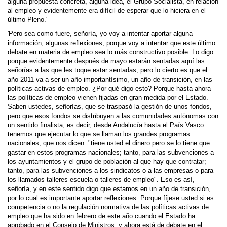
alguna propuesta concreta, alguna idea, el Grupo Socialista, en relación
al empleo y evidentemente era difícil de esperar que lo hiciera en el
último Pleno.'
'Pero sea como fuere, señoría, yo voy a intentar aportar alguna
información, algunas reflexiones, porque voy a intentar que este último
debate en materia de empleo sea lo más constructivo posible. Lo digo
porque evidentemente después de mayo estarán sentadas aquí las
señorías a las que les toque estar sentadas, pero lo cierto es que el
año 2011 va a ser un año importantísimo, un año de transición, en las
políticas activas de empleo. ¿Por qué digo esto? Porque hasta ahora
las políticas de empleo vienen fijadas en gran medida por el Estado.
Saben ustedes, señorías, que se traspasó la gestión de unos fondos,
pero que esos fondos se distribuyen a las comunidades autónomas con
un sentido finalista; es decir, desde Andalucía hasta el País Vasco
tenemos que ejecutar lo que se llaman los grandes programas
nacionales, que nos dicen: "tiene usted el dinero pero se lo tiene que
gastar en estos programas nacionales; tanto, para las subvenciones a
los ayuntamientos y el grupo de población al que hay que contratar;
tanto, para las subvenciones a los sindicatos o a las empresas o para
los llamados talleres-escuela o talleres de empleo". Eso es así,
señoría, y en este sentido digo que estamos en un año de transición,
por lo cual es importante aportar reflexiones. Porque fíjese usted si es
competencia o no la regulación normativa de las políticas activas de
empleo que ha sido en febrero de este año cuando el Estado ha
aprobado en el Consejo de Ministros, y ahora está de debate en el