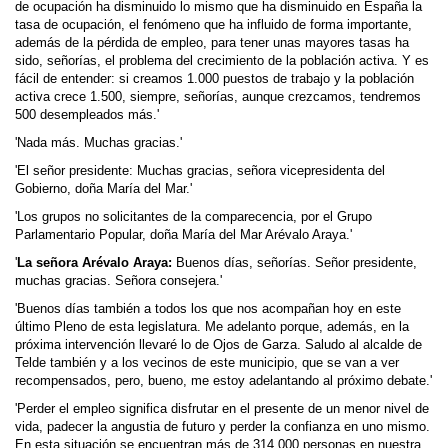
de ocupación ha disminuido lo mismo que ha disminuido en España la
tasa de ocupación, el fenómeno que ha influido de forma importante,
además de la pérdida de empleo, para tener unas mayores tasas ha
sido, señorías, el problema del crecimiento de la población activa. Y es
fácil de entender: si creamos 1.000 puestos de trabajo y la población
activa crece 1.500, siempre, señorías, aunque crezcamos, tendremos
500 desempleados más.'
'Nada más. Muchas gracias.'
'El señor presidente: Muchas gracias, señora vicepresidenta del
Gobierno, doña María del Mar.'
'Los grupos no solicitantes de la comparecencia, por el Grupo
Parlamentario Popular, doña María del Mar Arévalo Araya.'
'
La señora Arévalo Araya:
Buenos días, señorías. Señor presidente,
muchas gracias. Señora consejera.'
'Buenos días también a todos los que nos acompañan hoy en este
último Pleno de esta legislatura. Me adelanto porque, además, en la
próxima intervención llevaré lo de Ojos de Garza. Saludo al alcalde de
Telde también y a los vecinos de este municipio, que se van a ver
recompensados, pero, bueno, me estoy adelantando al próximo debate.'
'Perder el empleo significa disfrutar en el presente de un menor nivel de
vida, padecer la angustia de futuro y perder la confianza en uno mismo.
En esta situación se encuentran más de 314.000 personas en nuestra