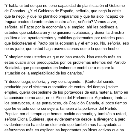
'Y habla usted de que no tiene capacidad de planificación el Gobierno
de Canarias. ¿Y el Gobierno de España, señoría, que negó la crisis,
que la negó, y que no planificó prepararnos y que ha sido incapaz de
fraguar pactos durante estos cuatro años, señoría? Vamos a ver,
señoría, el Pacto por la economía y el empleo, ahí les pedimos a
ustedes que colaboraran y no quisieron colaborar, y dieron la directriz
política a los ayuntamientos y cabildos gobernados por ustedes para
que boicotearan el Pacto por la economía y el empleo. No, señoría, eso
no es justo, que usted haga aseveraciones como la que ha hecho.'
'Y simplemente ustedes es que no han estado. Han estado más en
estos cuatro años preocupados por los problemas internos del Partido
Socialista que preocupados en lealmente contribuir a mejorar la
situación de la empleabilidad de los canarios.'
'Y desde luego, señoría, y voy concluyendo... (Corte del sonido
producido por el sistema automático de control del tiempo.) sobre
empleo, quería despedirme de los portavoces de esta materia, tanto en
la comisión como aquí, en el Pleno del Parlamento. Agradecer, tanto a
los portavoces, a las portavoces, de Coalición Canaria, el poco tiempo
que he estado como consejera, también a la portavoz del Partido
Popular, por el tiempo que hemos podido compartir, y también a usted,
señora Gloria Gutiérrez, que evidentemente desde la divergencia pero
evidentemente ha sido un elemento que también nos ha ayudado a
esforzarnos más en explicar las importantes políticas activas que ha