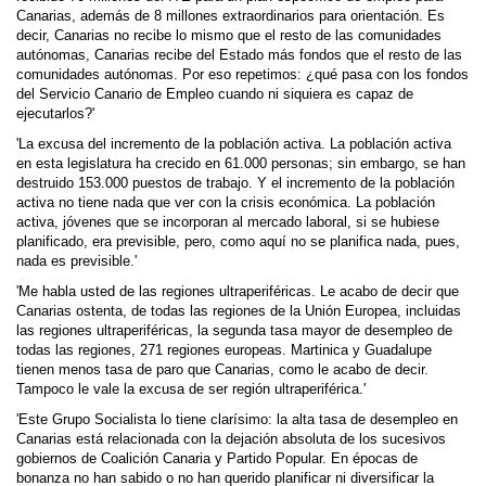
Canarias, además de 8 millones extraordinarios para orientación. Es
decir, Canarias no recibe lo mismo que el resto de las comunidades
autónomas, Canarias recibe del Estado más fondos que el resto de las
comunidades autónomas. Por eso repetimos: ¿qué pasa con los fondos
del Servicio Canario de Empleo cuando ni siquiera es capaz de
ejecutarlos?'
'La excusa del incremento de la población activa. La población activa
en esta legislatura ha crecido en 61.000 personas; sin embargo, se han
destruido 153.000 puestos de trabajo. Y el incremento de la población
activa no tiene nada que ver con la crisis económica. La población
activa, jóvenes que se incorporan al mercado laboral, si se hubiese
planificado, era previsible, pero, como aquí no se planifica nada, pues,
nada es previsible.'
'Me habla usted de las regiones ultraperiféricas. Le acabo de decir que
Canarias ostenta, de todas las regiones de la Unión Europea, incluidas
las regiones ultraperiféricas, la segunda tasa mayor de desempleo de
todas las regiones, 271 regiones europeas. Martinica y Guadalupe
tienen menos tasa de paro que Canarias, como le acabo de decir.
Tampoco le vale la excusa de ser región ultraperiférica.'
'Este Grupo Socialista lo tiene clarísimo: la alta tasa de desempleo en
Canarias está relacionada con la dejación absoluta de los sucesivos
gobiernos de Coalición Canaria y Partido Popular. En épocas de
bonanza no han sabido o no han querido planificar ni diversificar la