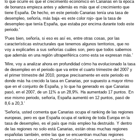
lo que ocurre es que el crecimiento económico en Canarias en la época
de bonanza empieza antes y además es más que el crecimiento que
tiene España. De hecho, en este periodo Canarias tenía una tasa de
desempleo, señoría, más baja -es este color rojo- que la tasa de
desempleo que tenía España, que estaba por encima durante todo este
periodo.'
'Pues bien, señoría, si eso es así es, entre otras cosas, por las
características estructurales que tenemos algunos territorios, que no
voy a explicarles a sus señorías cuáles son, pero que todos sabemos
que además en una región ultraperiférica como esta se expresan más.'
'Mire, voy a analizar ahora en profundidad cómo ha evolucionado la tasa
de desempleo en el periodo que va entre el cuarto trimestre del 2007 y
el primer trimestre del 2010, porque precisamente en este periodo es
donde más ha crecido la tasa en Canarias, por supuesto a mayor ritmo
que en el conjunto de España, y lo que ha generado es que Canarias
pasó, en el 2007, de un 11% a un 28,9%. Ha aumentado 17 puntos. En
ese mismo periodo, señoría, España aumentó en 12 puntos, pasó de
8,6 a 20,3.'
'Señoría, usted comenta que Canarias ocupa el ranking de las regiones
europeas, pero es que España ocupa el ranking de toda Europa en la
tasa de desempleo, es el país que más empleo ha destruido. Y dentro
de las regiones no solo está Canarias, están otras muchas regiones
españolas también, entre las que se encuentran muchas regiones