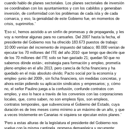
cuando hablo de planes sectoriales. Los planes sectoriales de inversión
se coordinaban con los ayuntamientos y con los cabildos y generaban
inversión, de conformidad con los problemas de cada isla y de cada
comarca, y eso, la genialidad de este Gobierno fue, en momentos de
crisis, suprimirlos.'
'Eso sí, hemos asistido a un sinfín de promesas y de propaganda, y les
voy a nombrar algunas para no cansarles. Del 2007 hasta la fecha, el
presidente del Gobierno nos ha ofrecido 183.673 puestos de trabajo:
10.000 venían del incremento de impuesto del tabaco; 80.000 venían de
ejecutar los 70 millones del ITE del año 2010 -que tengo que decirle que
de los 70 millones del ITE solo se han gastado 21; quedan 50 que no
sabemos dónde están-; estrategia para formación y empleo, prometía
pleno empleo en el año 2013, pero carecía de ficha financiera y ha
quedado en el más absoluto olvido; Pacto social por la economía y
empleo -junio del 2009-, sin ficha financiera, sin medidas concretas, y
ahora están pidiendo su aplicación sindicatos y empresarios; y, cómo
no, el señor Paulino juega a la confusión, confunde contratos con
empleo, y eso lo hace a través de los convenios con las corporaciones
locales, que, como saben, no son empleos fijos, son empleos,
contratos temporales, que subvenciona el Gobierno del Estado, cuya
duración es de tres meses como mínimo a un máximo de un año, y que
a veces tristemente en Canarias ni siquiera se ejecutan estos planes.'
'Pero a estas alturas de la legislatura el presidente del Gobierno nos
vuelve con la misma cantinela, promesa demagógica y recurrente: