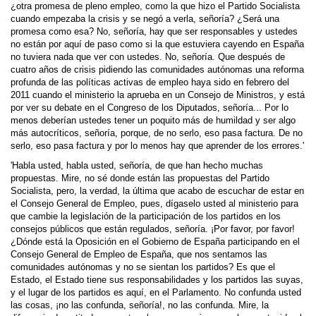
¿otra promesa de pleno empleo, como la que hizo el Partido Socialista
cuando empezaba la crisis y se negó a verla, señoría? ¿Será una
promesa como esa? No, señoría, hay que ser responsables y ustedes
no están por aquí de paso como si la que estuviera cayendo en España
no tuviera nada que ver con ustedes. No, señoría. Que después de
cuatro años de crisis pidiendo las comunidades autónomas una reforma
profunda de las políticas activas de empleo haya sido en febrero del
2011 cuando el ministerio la aprueba en un Consejo de Ministros, y está
por ver su debate en el Congreso de los Diputados, señoría... Por lo
menos deberían ustedes tener un poquito más de humildad y ser algo
más autocríticos, señoría, porque, de no serlo, eso pasa factura. De no
serlo, eso pasa factura y por lo menos hay que aprender de los errores.'
'Habla usted, habla usted, señoría, de que han hecho muchas
propuestas. Mire, no sé donde están las propuestas del Partido
Socialista, pero, la verdad, la última que acabo de escuchar de estar en
el Consejo General de Empleo, pues, dígaselo usted al ministerio para
que cambie la legislación de la participación de los partidos en los
consejos públicos que están regulados, señoría. ¡Por favor, por favor!
¿Dónde está la Oposición en el Gobierno de España participando en el
Consejo General de Empleo de España, que nos sentamos las
comunidades autónomas y no se sientan los partidos? Es que el
Estado, el Estado tiene sus responsabilidades y los partidos las suyas,
y el lugar de los partidos es aquí, en el Parlamento. No confunda usted
las cosas, ¡no las confunda, señoría!, no las confunda. Mire, la