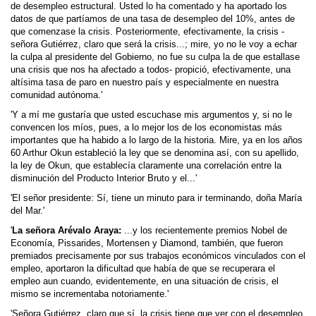
de desempleo estructural. Usted lo ha comentado y ha aportado los
datos de que partíamos de una tasa de desempleo del 10%, antes de
que comenzase la crisis. Posteriormente, efectivamente, la crisis -
señora Gutiérrez, claro que será la crisis...; mire, yo no le voy a echar
la culpa al presidente del Gobierno, no fue su culpa la de que estallase
una crisis que nos ha afectado a todos- propició, efectivamente, una
altísima tasa de paro en nuestro país y especialmente en nuestra
comunidad autónoma.'
'Y a mí me gustaría que usted escuchase mis argumentos y, si no le
convencen los míos, pues, a lo mejor los de los economistas más
importantes que ha habido a lo largo de la historia. Mire, ya en los años
60 Arthur Okun estableció la ley que se denomina así, con su apellido,
la ley de Okun, que establecía claramente una correlación entre la
disminución del Producto Interior Bruto y el...'
'El señor presidente: Sí, tiene un minuto para ir terminando, doña María
del Mar.'
'
La señora Arévalo Araya:
...y los recientemente premios Nobel de
Economía, Pissarides, Mortensen y Diamond, también, que fueron
premiados precisamente por sus trabajos económicos vinculados con el
empleo, aportaron la dificultad que había de que se recuperara el
empleo aun cuando, evidentemente, en una situación de crisis, el
mismo se incrementaba notoriamente.'
'Señora Gutiérrez, claro que sí, la crisis tiene que ver con el desempleo,