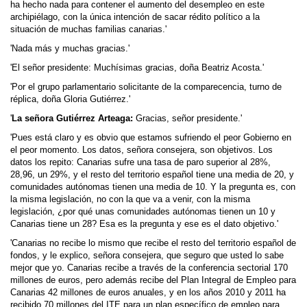
ha hecho nada para contener el aumento del desempleo en este
archipiélago, con la única intención de sacar rédito político a la
situación de muchas familias canarias.'
'Nada más y muchas gracias.'
'El señor presidente: Muchísimas gracias, doña Beatriz Acosta.'
'Por el grupo parlamentario solicitante de la comparecencia, turno de
réplica, doña Gloria Gutiérrez.'
'
La señora Gutiérrez Arteaga:
Gracias, señor presidente.'
'Pues está claro y es obvio que estamos sufriendo el peor Gobierno en
el peor momento. Los datos, señora consejera, son objetivos. Los
datos los repito: Canarias sufre una tasa de paro superior al 28%,
28,96, un 29%, y el resto del territorio español tiene una media de 20, y
comunidades autónomas tienen una media de 10. Y la pregunta es, con
la misma legislación, no con la que va a venir, con la misma
legislación, ¿por qué unas comunidades autónomas tienen un 10 y
Canarias tiene un 28? Esa es la pregunta y ese es el dato objetivo.'
'Canarias no recibe lo mismo que recibe el resto del territorio español de
fondos, y le explico, señora consejera, que seguro que usted lo sabe
mejor que yo. Canarias recibe a través de la conferencia sectorial 170
millones de euros, pero además recibe del Plan Integral de Empleo para
Canarias 42 millones de euros anuales, y en los años 2010 y 2011 ha
recibido 70 millones del ITE para un plan específico de empleo para