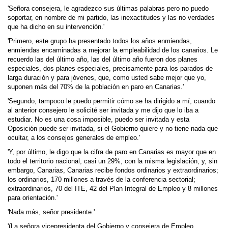
'Señora consejera, le agradezco sus últimas palabras pero no puedo
soportar, en nombre de mi partido, las inexactitudes y las no verdades
que ha dicho en su intervención.'
'Primero, este grupo ha presentado todos los años enmiendas,
enmiendas encaminadas a mejorar la empleabilidad de los canarios. Le
recuerdo las del último año, las del último año fueron dos planes
especiales, dos planes especiales, precisamente para los parados de
larga duración y para jóvenes, que, como usted sabe mejor que yo,
suponen más del 70% de la población en paro en Canarias.'
'Segundo, tampoco le puedo permitir cómo se ha dirigido a mí, cuando
al anterior consejero le solicité ser invitada y me dijo que lo iba a
estudiar. No es una cosa imposible, puedo ser invitada y esta
Oposición puede ser invitada, si el Gobierno quiere y no tiene nada que
ocultar, a los consejos generales de empleo.'
'Y, por último, le digo que la cifra de paro en Canarias es mayor que en
todo el territorio nacional, casi un 29%, con la misma legislación, y, sin
embargo, Canarias, Canarias recibe fondos ordinarios y extraordinarios;
los ordinarios, 170 millones a través de la conferencia sectorial;
extraordinarios, 70 del ITE, 42 del Plan Integral de Empleo y 8 millones
para orientación.'
'Nada más, señor presidente.'
'(La señora vicepresidenta del Gobierno y consejera de Empleo,