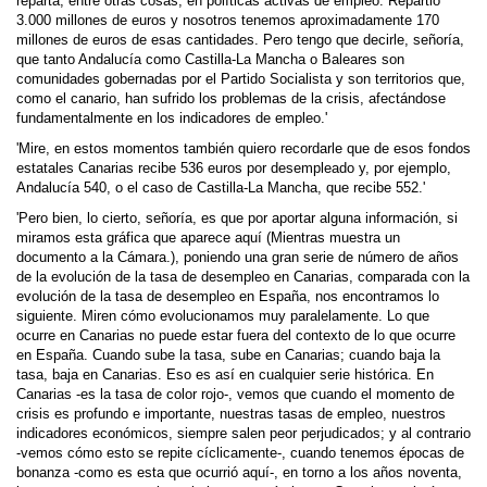
reparta, entre otras cosas, en políticas activas de empleo. Repartió
3.000 millones de euros y nosotros tenemos aproximadamente 170
millones de euros de esas cantidades. Pero tengo que decirle, señoría,
que tanto Andalucía como Castilla-La Mancha o Baleares son
comunidades gobernadas por el Partido Socialista y son territorios que,
como el canario, han sufrido los problemas de la crisis, afectándose
fundamentalmente en los indicadores de empleo.'
'Mire, en estos momentos también quiero recordarle que de esos fondos
estatales Canarias recibe 536 euros por desempleado y, por ejemplo,
Andalucía 540, o el caso de Castilla-La Mancha, que recibe 552.'
'Pero bien, lo cierto, señoría, es que por aportar alguna información, si
miramos esta gráfica que aparece aquí (Mientras muestra un
documento a la Cámara.), poniendo una gran serie de número de años
de la evolución de la tasa de desempleo en Canarias, comparada con la
evolución de la tasa de desempleo en España, nos encontramos lo
siguiente. Miren cómo evolucionamos muy paralelamente. Lo que
ocurre en Canarias no puede estar fuera del contexto de lo que ocurre
en España. Cuando sube la tasa, sube en Canarias; cuando baja la
tasa, baja en Canarias. Eso es así en cualquier serie histórica. En
Canarias -es la tasa de color rojo-, vemos que cuando el momento de
crisis es profundo e importante, nuestras tasas de empleo, nuestros
indicadores económicos, siempre salen peor perjudicados; y al contrario
-vemos cómo esto se repite cíclicamente-, cuando tenemos épocas de
bonanza -como es esta que ocurrió aquí-, en torno a los años noventa,