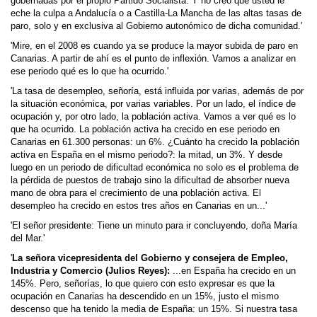
gobernadas por el propio Partido Socialista. Y no creo que usted le
eche la culpa a Andalucía o a Castilla-La Mancha de las altas tasas de
paro, solo y en exclusiva al Gobierno autonómico de dicha comunidad.'
'Mire, en el 2008 es cuando ya se produce la mayor subida de paro en
Canarias. A partir de ahí es el punto de inflexión. Vamos a analizar en
ese periodo qué es lo que ha ocurrido.'
'La tasa de desempleo, señoría, está influida por varias, además de por
la situación económica, por varias variables. Por un lado, el índice de
ocupación y, por otro lado, la población activa. Vamos a ver qué es lo
que ha ocurrido. La población activa ha crecido en ese periodo en
Canarias en 61.300 personas: un 6%. ¿Cuánto ha crecido la población
activa en España en el mismo periodo?: la mitad, un 3%. Y desde
luego en un periodo de dificultad económica no solo es el problema de
la pérdida de puestos de trabajo sino la dificultad de absorber nueva
mano de obra para el crecimiento de una población activa. El
desempleo ha crecido en estos tres años en Canarias en un...'
'El señor presidente: Tiene un minuto para ir concluyendo, doña María
del Mar.'
'
La señora vicepresidenta del Gobierno y consejera de Empleo,
Industria y Comercio (Julios Reyes):
...en España ha crecido en un
145%. Pero, señorías, lo que quiero con esto expresar es que la
ocupación en Canarias ha descendido en un 15%, justo el mismo
descenso que ha tenido la media de España: un 15%. Si nuestra tasa