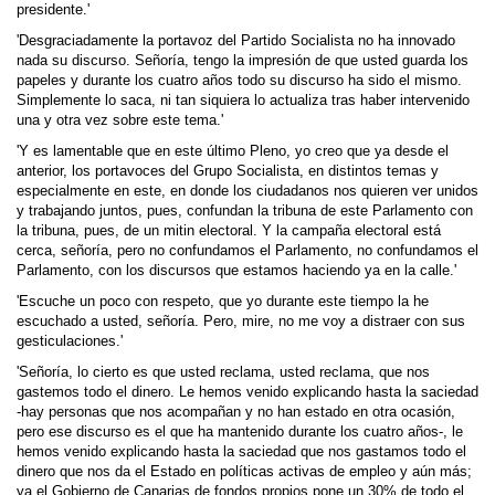
presidente.'
'Desgraciadamente la portavoz del Partido Socialista no ha innovado
nada su discurso. Señoría, tengo la impresión de que usted guarda los
papeles y durante los cuatro años todo su discurso ha sido el mismo.
Simplemente lo saca, ni tan siquiera lo actualiza tras haber intervenido
una y otra vez sobre este tema.'
'Y es lamentable que en este último Pleno, yo creo que ya desde el
anterior, los portavoces del Grupo Socialista, en distintos temas y
especialmente en este, en donde los ciudadanos nos quieren ver unidos
y trabajando juntos, pues, confundan la tribuna de este Parlamento con
la tribuna, pues, de un mitin electoral. Y la campaña electoral está
cerca, señoría, pero no confundamos el Parlamento, no confundamos el
Parlamento, con los discursos que estamos haciendo ya en la calle.'
'Escuche un poco con respeto, que yo durante este tiempo la he
escuchado a usted, señoría. Pero, mire, no me voy a distraer con sus
gesticulaciones.'
'Señoría, lo cierto es que usted reclama, usted reclama, que nos
gastemos todo el dinero. Le hemos venido explicando hasta la saciedad
-hay personas que nos acompañan y no han estado en otra ocasión,
pero ese discurso es el que ha mantenido durante los cuatro años-, le
hemos venido explicando hasta la saciedad que nos gastamos todo el
dinero que nos da el Estado en políticas activas de empleo y aún más;
ya el Gobierno de Canarias de fondos propios pone un 30% de todo el