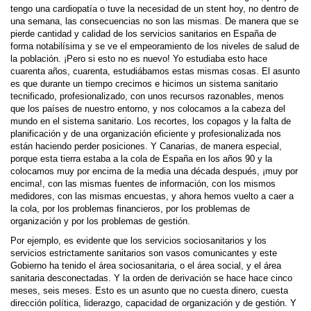
tengo una cardiopatía o tuve la necesidad de un stent hoy, no dentro de
una semana, las consecuencias no son las mismas. De manera que se
pierde cantidad y calidad de los servicios sanitarios en España de
forma notabilísima y se ve el empeoramiento de los niveles de salud de
la población. ¡Pero si esto no es nuevo! Yo estudiaba esto hace
cuarenta años, cuarenta, estudiábamos estas mismas cosas. El asunto
es que durante un tiempo crecimos e hicimos un sistema sanitario
tecnificado, profesionalizado, con unos recursos razonables, menos
que los países de nuestro entorno, y nos colocamos a la cabeza del
mundo en el sistema sanitario. Los recortes, los copagos y la falta de
planificación y de una organización eficiente y profesionalizada nos
están haciendo perder posiciones. Y Canarias, de manera especial,
porque esta tierra estaba a la cola de España en los años 90 y la
colocamos muy por encima de la media una década después, ¡muy por
encima!, con las mismas fuentes de información, con los mismos
medidores, con las mismas encuestas, y ahora hemos vuelto a caer a
la cola, por los problemas financieros, por los problemas de
organización y por los problemas de gestión.
Por ejemplo, es evidente que los servicios sociosanitarios y los
servicios estrictamente sanitarios son vasos comunicantes y este
Gobierno ha tenido el área sociosanitaria, o el área social, y el área
sanitaria desconectadas. Y la orden de derivación se hace hace cinco
meses, seis meses. Esto es un asunto que no cuesta dinero, cuesta
dirección política, liderazgo, capacidad de organización y de gestión. Y