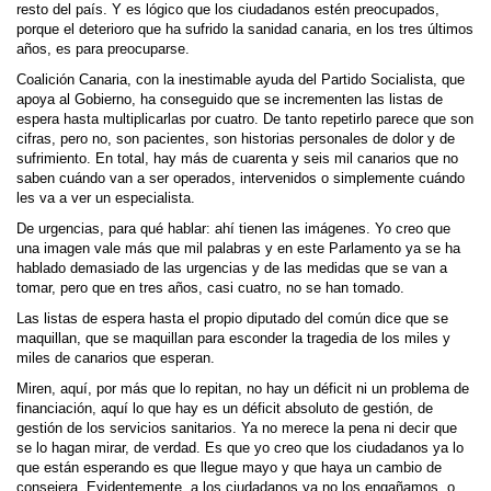
resto del país. Y es lógico que los ciudadanos estén preocupados,
porque el deterioro que ha sufrido la sanidad canaria, en los tres últimos
años, es para preocuparse.
Coalición Canaria, con la inestimable ayuda del Partido Socialista, que
apoya al Gobierno, ha conseguido que se incrementen las listas de
espera hasta multiplicarlas por cuatro. De tanto repetirlo parece que son
cifras, pero no, son pacientes, son historias personales de dolor y de
sufrimiento. En total, hay más de cuarenta y seis mil canarios que no
saben cuándo van a ser operados, intervenidos o simplemente cuándo
les va a ver un especialista.
De urgencias, para qué hablar: ahí tienen las imágenes. Yo creo que
una imagen vale más que mil palabras y en este Parlamento ya se ha
hablado demasiado de las urgencias y de las medidas que se van a
tomar, pero que en tres años, casi cuatro, no se han tomado.
Las listas de espera hasta el propio diputado del común dice que se
maquillan, que se maquillan para esconder la tragedia de los miles y
miles de canarios que esperan.
Miren, aquí, por más que lo repitan, no hay un déficit ni un problema de
financiación, aquí lo que hay es un déficit absoluto de gestión, de
gestión de los servicios sanitarios. Ya no merece la pena ni decir que
se lo hagan mirar, de verdad. Es que yo creo que los ciudadanos ya lo
que están esperando es que llegue mayo y que haya un cambio de
consejera. Evidentemente, a los ciudadanos ya no los engañamos, o