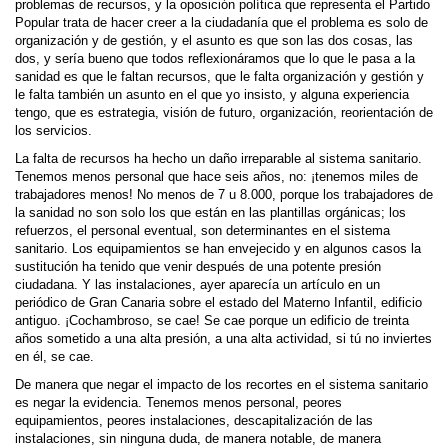
problemas de recursos, y la oposición política que representa el Partido
Popular trata de hacer creer a la ciudadanía que el problema es solo de
organización y de gestión, y el asunto es que son las dos cosas, las
dos, y sería bueno que todos reflexionáramos que lo que le pasa a la
sanidad es que le faltan recursos, que le falta organización y gestión y
le falta también un asunto en el que yo insisto, y alguna experiencia
tengo, que es estrategia, visión de futuro, organización, reorientación de
los servicios.
La falta de recursos ha hecho un daño irreparable al sistema sanitario.
Tenemos menos personal que hace seis años, no: ¡tenemos miles de
trabajadores menos! No menos de 7 u 8.000, porque los trabajadores de
la sanidad no son solo los que están en las plantillas orgánicas; los
refuerzos, el personal eventual, son determinantes en el sistema
sanitario. Los equipamientos se han envejecido y en algunos casos la
sustitución ha tenido que venir después de una potente presión
ciudadana. Y las instalaciones, ayer aparecía un artículo en un
periódico de Gran Canaria sobre el estado del Materno Infantil, edificio
antiguo. ¡Cochambroso, se cae! Se cae porque un edificio de treinta
años sometido a una alta presión, a una alta actividad, si tú no inviertes
en él, se cae.
De manera que negar el impacto de los recortes en el sistema sanitario
es negar la evidencia. Tenemos menos personal, peores
equipamientos, peores instalaciones, descapitalización de las
instalaciones, sin ninguna duda, de manera notable, de manera