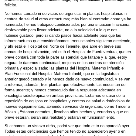
felicito.
No hemos cerrado ni servicios de urgencias ni plantas hospitalarias ni
centros de salud ni otras estructuras; más bien al contrario: como ya he
numerado, hemos trabajado condicionados por una situación financiera
desfavorable para llevar adelante, no a la velocidad a la que nos
hubiese gustado, pero sí dando pasos hacia adelante para que las
infraestructuras que considerábamos irrenunciables siguieran creciendo,
y ahí está el Hospital del Norte de Tenerife, que abre en breve sus
camas de hospitalización; ahí está el Hospital de Fuerteventura, que en
breve contará con toda la parte asistencial que faltaba y al que, estoy
segura, le daremos continuidad; mejoras en los centros de atención
primaria y especializada; las plantas del Hospital Materno Infantil; el
Plan Funcional del Hospital Materno Infantil, que en la legislatura
anterior quedó cerrado y le hemos dado de nuevo continuidad, y se van
a reformar, además, tres plantas que efectivamente las necesitan de
forma urgente; y hemos conseguido dar la respuesta adecuada en
oncología radioterápica en ambas provincias. Estamos encarando la
reposición de equipos en hospitales y centros de salud o dotándolos de
nuevos equipamientos, abriendo servicios de urgencias, como Tíncer o
Añaza. ¡Estaban cerrados!, llevaban años hechos y cerrados y que en
breve estarán, serán una realidad y estarán en funcionamiento.
Si echamos un vistazo atrás, podrá ver que todo esto no apareció ayer.
Todas estas deficiencias que hemos tenido no aparecieron ayer o en