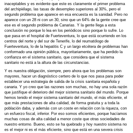
inaceptables y es evidente que este es claramente el primer problema
del archipiélago, las tasas de desempleo superiores al 30%, pero el
segundo problema que aparece en esa encuesta es la sanidad. Pero no
aparece con un 28 ni con un 30, sino que un 64% de la gente cree que
ese es el segundo problema de Canarias. Y la gente llega a esta
conclusión no porque lo lea en los periódicos sino porque lo sufre. Lo
que pasa en el hospital de Fuerteventura, lo que está ocurriendo en los
centros del norte y del sur de Tenerife, lo del reumatólogo de
Fuerteventura, lo de la hepatitis C y un largo etcétera de problemas han
conformado una opinión pública, mayoritariamente, que ha perdido la
confianza en el sistema sanitario, que considera que el sistema
sanitario no está a la altura de las circunstancias.
Y es nuestra obligación, siempre, pero ahora que los problemas son
mayores, hacer un diagnóstico certero de lo que nos pasa para poder
establecer una estrategia de salida de la crisis sanitaria española y
canaria. Y yo creo que las razones son muchas, no hay una sola razón
que justifique el deterioro del mejor sistema sanitario del mundo. Porque
hemos tenido el mejor sistema sanitario del mundo, el más eficiente, el
que más prestaciones de alta calidad, de forma gratuita y a toda la
población daba, y además con un coste en relación con la riqueza, con
un esfuerzo fiscal, inferior. Por eso somos eficientes, porque hacíamos
muchas cosas de alta calidad a menor coste que otras sociedades de
nuestro entorno. Bueno, esto se ha quebrado y hoy nuestro sistema no
es el mejor ni es el más eficiente, sino que está en una severa crisis