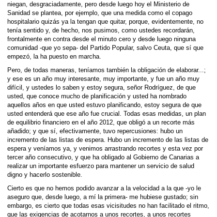
niegan, desgraciadamente, pero desde luego hoy el Ministerio de
Sanidad se plantea, por ejemplo, que una medida como el copago
hospitalario quizás ya la tengan que quitar, porque, evidentemente, no
tenía sentido y, de hecho, nos pusimos, como ustedes recordarán,
frontalmente en contra desde el minuto cero y desde luego ninguna
comunidad -que yo sepa- del Partido Popular, salvo Ceuta, que sí que
empezó, la ha puesto en marcha.
Pero, de todas maneras, teníamos también la obligación de elaborar...;
y ese es un año muy interesante, muy importante, y fue un año muy
difícil, y ustedes lo saben y estoy segura, señor Rodríguez, de que
usted, que conoce mucho de planificación y usted ha nombrado
aquellos años en que usted estuvo planificando, estoy segura de que
usted entenderá que ese año fue crucial. Todas esas medidas, un plan
de equilibrio financiero en el año 2012, que obligó a un recorte más
añadido; y que sí, efectivamente, tuvo repercusiones: hubo un
incremento de las listas de espera. Hubo un incremento de las listas de
espera y veníamos ya, y venimos arrastrando recortes y esta vez por
tercer año consecutivo, y que ha obligado al Gobierno de Canarias a
realizar un importante esfuerzo para mantener un servicio de salud
digno y hacerlo sostenible.
Cierto es que no hemos podido avanzar a la velocidad a la que -yo le
aseguro que, desde luego, a mí la primera- me hubiese gustado; sin
embargo, es cierto que todas esas vicisitudes no han facilitado el ritmo,
que las exigencias de acotarnos a unos recortes, a unos recortes