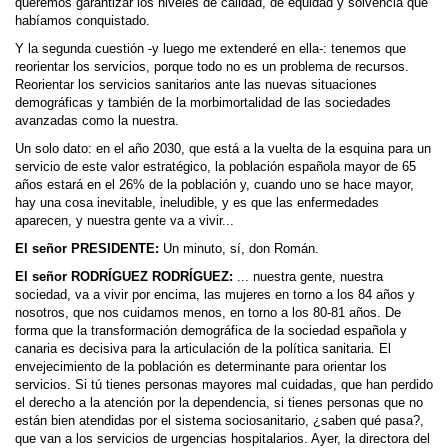
queremos garantizar los niveles de calidad, de equidad y solvencia que
habíamos conquistado.
Y la segunda cuestión -y luego me extenderé en ella-: tenemos que
reorientar los servicios, porque todo no es un problema de recursos.
Reorientar los servicios sanitarios ante las nuevas situaciones
demográficas y también de la morbimortalidad de las sociedades
avanzadas como la nuestra.
Un solo dato: en el año 2030, que está a la vuelta de la esquina para un
servicio de este valor estratégico, la población española mayor de 65
años estará en el 26% de la población y, cuando uno se hace mayor,
hay una cosa inevitable, ineludible, y es que las enfermedades
aparecen, y nuestra gente va a vivir...
El señor PRESIDENTE:
Un minuto, sí, don Román.
El señor RODRÍGUEZ RODRÍGUEZ:
... nuestra gente, nuestra
sociedad, va a vivir por encima, las mujeres en torno a los 84 años y
nosotros, que nos cuidamos menos, en torno a los 80-81 años. De
forma que la transformación demográfica de la sociedad española y
canaria es decisiva para la articulación de la política sanitaria. El
envejecimiento de la población es determinante para orientar los
servicios. Si tú tienes personas mayores mal cuidadas, que han perdido
el derecho a la atención por la dependencia, si tienes personas que no
están bien atendidas por el sistema sociosanitario, ¿saben qué pasa?,
que van a los servicios de urgencias hospitalarios. Ayer, la directora del