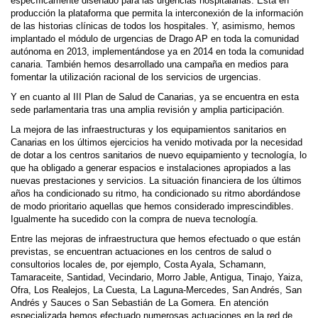
específicamente diseñado para las urgencias hospitalarias. Está en
producción la plataforma que permita la interconexión de la información
de las historias clínicas de todos los hospitales. Y, asimismo, hemos
implantado el módulo de urgencias de Drago AP en toda la comunidad
autónoma en 2013, implementándose ya en 2014 en toda la comunidad
canaria. También hemos desarrollado una campaña en medios para
fomentar la utilización racional de los servicios de urgencias.
Y en cuanto al III Plan de Salud de Canarias, ya se encuentra en esta
sede parlamentaria tras una amplia revisión y amplia participación.
La mejora de las infraestructuras y los equipamientos sanitarios en
Canarias en los últimos ejercicios ha venido motivada por la necesidad
de dotar a los centros sanitarios de nuevo equipamiento y tecnología, lo
que ha obligado a generar espacios e instalaciones apropiados a las
nuevas prestaciones y servicios. La situación financiera de los últimos
años ha condicionado su ritmo, ha condicionado su ritmo abordándose
de modo prioritario aquellas que hemos considerado imprescindibles.
Igualmente ha sucedido con la compra de nueva tecnología.
Entre las mejoras de infraestructura que hemos efectuado o que están
previstas, se encuentran actuaciones en los centros de salud o
consultorios locales de, por ejemplo, Costa Ayala, Schamann,
Tamaraceite, Santidad, Vecindario, Morro Jable, Antigua, Tinajo, Yaiza,
Ofra, Los Realejos, La Cuesta, La Laguna-Mercedes, San Andrés, San
Andrés y Sauces o San Sebastián de La Gomera. En atención
especializada hemos efectuado numerosas actuaciones en la red de