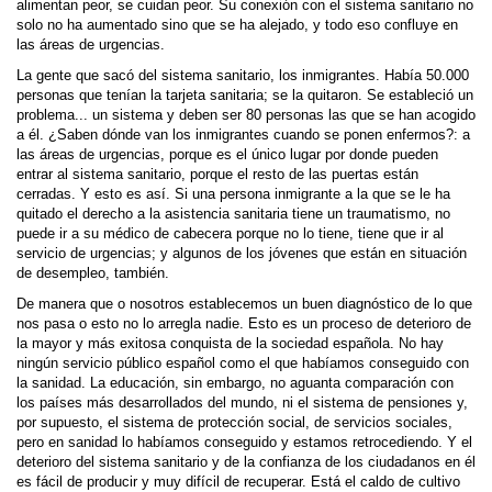
alimentan peor, se cuidan peor. Su conexión con el sistema sanitario no
solo no ha aumentado sino que se ha alejado, y todo eso confluye en
las áreas de urgencias.
La gente que sacó del sistema sanitario, los inmigrantes. Había 50.000
personas que tenían la tarjeta sanitaria; se la quitaron. Se estableció un
problema... un sistema y deben ser 80 personas las que se han acogido
a él. ¿Saben dónde van los inmigrantes cuando se ponen enfermos?: a
las áreas de urgencias, porque es el único lugar por donde pueden
entrar al sistema sanitario, porque el resto de las puertas están
cerradas. Y esto es así. Si una persona inmigrante a la que se le ha
quitado el derecho a la asistencia sanitaria tiene un traumatismo, no
puede ir a su médico de cabecera porque no lo tiene, tiene que ir al
servicio de urgencias; y algunos de los jóvenes que están en situación
de desempleo, también.
De manera que o nosotros establecemos un buen diagnóstico de lo que
nos pasa o esto no lo arregla nadie. Esto es un proceso de deterioro de
la mayor y más exitosa conquista de la sociedad española. No hay
ningún servicio público español como el que habíamos conseguido con
la sanidad. La educación, sin embargo, no aguanta comparación con
los países más desarrollados del mundo, ni el sistema de pensiones y,
por supuesto, el sistema de protección social, de servicios sociales,
pero en sanidad lo habíamos conseguido y estamos retrocediendo. Y el
deterioro del sistema sanitario y de la confianza de los ciudadanos en él
es fácil de producir y muy difícil de recuperar. Está el caldo de cultivo