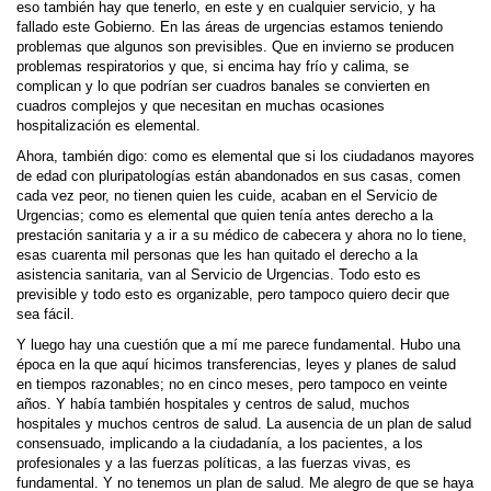
eso también hay que tenerlo, en este y en cualquier servicio, y ha
fallado este Gobierno. En las áreas de urgencias estamos teniendo
problemas que algunos son previsibles. Que en invierno se producen
problemas respiratorios y que, si encima hay frío y calima, se
complican y lo que podrían ser cuadros banales se convierten en
cuadros complejos y que necesitan en muchas ocasiones
hospitalización es elemental.
Ahora, también digo: como es elemental que si los ciudadanos mayores
de edad con pluripatologías están abandonados en sus casas, comen
cada vez peor, no tienen quien les cuide, acaban en el Servicio de
Urgencias; como es elemental que quien tenía antes derecho a la
prestación sanitaria y a ir a su médico de cabecera y ahora no lo tiene,
esas cuarenta mil personas que les han quitado el derecho a la
asistencia sanitaria, van al Servicio de Urgencias. Todo esto es
previsible y todo esto es organizable, pero tampoco quiero decir que
sea fácil.
Y luego hay una cuestión que a mí me parece fundamental. Hubo una
época en la que aquí hicimos transferencias, leyes y planes de salud
en tiempos razonables; no en cinco meses, pero tampoco en veinte
años. Y había también hospitales y centros de salud, muchos
hospitales y muchos centros de salud. La ausencia de un plan de salud
consensuado, implicando a la ciudadanía, a los pacientes, a los
profesionales y a las fuerzas políticas, a las fuerzas vivas, es
fundamental. Y no tenemos un plan de salud. Me alegro de que se haya