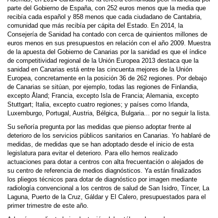
parte del Gobierno de España, con 252 euros menos que la media que
recibía cada español y 858 menos que cada ciudadano de Cantabria,
comunidad que más recibía per cápita del Estado. En 2014, la
Consejería de Sanidad ha contado con cerca de quinientos millones de
euros menos en sus presupuestos en relación con el año 2009. Muestra
de la apuesta del Gobierno de Canarias por la sanidad es que el índice
de competitividad regional de la Unión Europea 2013 destaca que la
sanidad en Canarias está entre las cincuenta mejores de la Unión
Europea, concretamente en la posición 36 de 262 regiones. Por debajo
de Canarias se sitúan, por ejemplo, todas las regiones de Finlandia,
excepto Åland; Francia, excepto Isla de Francia; Alemania, excepto
Stuttgart; Italia, excepto cuatro regiones; y países como Irlanda,
Luxemburgo, Portugal, Austria, Bélgica, Bulgaria... por no seguir la lista.
Su señoría pregunta por las medidas que pienso adoptar frente al
deterioro de los servicios públicos sanitarios en Canarias. Yo hablaré de
medidas, de medidas que se han adoptado desde el inicio de esta
legislatura para evitar el deterioro. Para ello hemos realizado
actuaciones para dotar a centros con alta frecuentación o alejados de
su centro de referencia de medios diagnósticos. Ya están finalizados
los pliegos técnicos para dotar de diagnóstico por imagen mediante
radiología convencional a los centros de salud de San Isidro, Tíncer, La
Laguna, Puerto de la Cruz, Gáldar y El Calero, presupuestados para el
primer trimestre de este año.