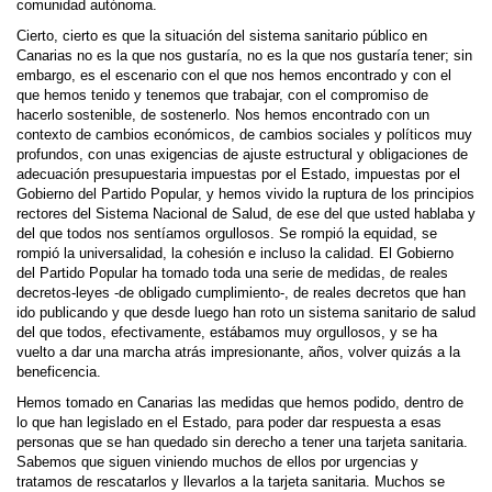
comunidad autónoma.
Cierto, cierto es que la situación del sistema sanitario público en
Canarias no es la que nos gustaría, no es la que nos gustaría tener; sin
embargo, es el escenario con el que nos hemos encontrado y con el
que hemos tenido y tenemos que trabajar, con el compromiso de
hacerlo sostenible, de sostenerlo. Nos hemos encontrado con un
contexto de cambios económicos, de cambios sociales y políticos muy
profundos, con unas exigencias de ajuste estructural y obligaciones de
adecuación presupuestaria impuestas por el Estado, impuestas por el
Gobierno del Partido Popular, y hemos vivido la ruptura de los principios
rectores del Sistema Nacional de Salud, de ese del que usted hablaba y
del que todos nos sentíamos orgullosos. Se rompió la equidad, se
rompió la universalidad, la cohesión e incluso la calidad. El Gobierno
del Partido Popular ha tomado toda una serie de medidas, de reales
decretos-leyes -de obligado cumplimiento-, de reales decretos que han
ido publicando y que desde luego han roto un sistema sanitario de salud
del que todos, efectivamente, estábamos muy orgullosos, y se ha
vuelto a dar una marcha atrás impresionante, años, volver quizás a la
beneficencia.
Hemos tomado en Canarias las medidas que hemos podido, dentro de
lo que han legislado en el Estado, para poder dar respuesta a esas
personas que se han quedado sin derecho a tener una tarjeta sanitaria.
Sabemos que siguen viniendo muchos de ellos por urgencias y
tratamos de rescatarlos y llevarlos a la tarjeta sanitaria. Muchos se