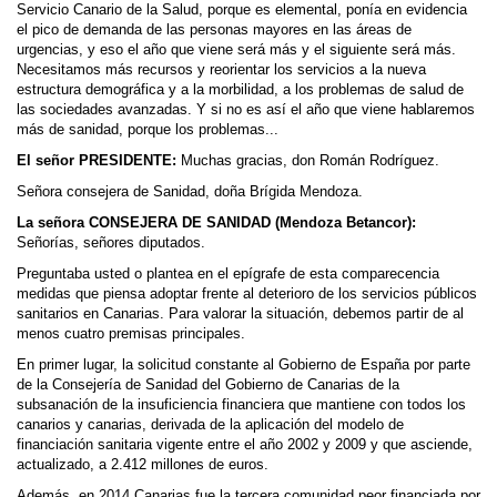
Servicio Canario de la Salud, porque es elemental, ponía en evidencia
el pico de demanda de las personas mayores en las áreas de
urgencias, y eso el año que viene será más y el siguiente será más.
Necesitamos más recursos y reorientar los servicios a la nueva
estructura demográfica y a la morbilidad, a los problemas de salud de
las sociedades avanzadas. Y si no es así el año que viene hablaremos
más de sanidad, porque los problemas...
El señor PRESIDENTE:
Muchas gracias, don Román Rodríguez.
Señora consejera de Sanidad, doña Brígida Mendoza.
La señora CONSEJERA DE SANIDAD (Mendoza Betancor):
Señorías, señores diputados.
Preguntaba usted o plantea en el epígrafe de esta comparecencia
medidas que piensa adoptar frente al deterioro de los servicios públicos
sanitarios en Canarias. Para valorar la situación, debemos partir de al
menos cuatro premisas principales.
En primer lugar, la solicitud constante al Gobierno de España por parte
de la Consejería de Sanidad del Gobierno de Canarias de la
subsanación de la insuficiencia financiera que mantiene con todos los
canarios y canarias, derivada de la aplicación del modelo de
financiación sanitaria vigente entre el año 2002 y 2009 y que asciende,
actualizado, a 2.412 millones de euros.
Además, en 2014 Canarias fue la tercera comunidad peor financiada por