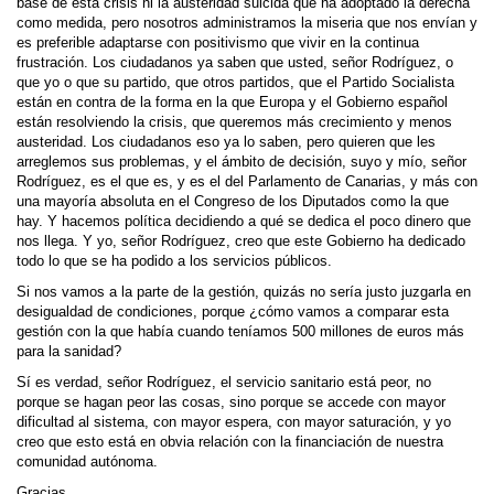
base de esta crisis ni la austeridad suicida que ha adoptado la derecha
como medida, pero nosotros administramos la miseria que nos envían y
es preferible adaptarse con positivismo que vivir en la continua
frustración. Los ciudadanos ya saben que usted, señor Rodríguez, o
que yo o que su partido, que otros partidos, que el Partido Socialista
están en contra de la forma en la que Europa y el Gobierno español
están resolviendo la crisis, que queremos más crecimiento y menos
austeridad. Los ciudadanos eso ya lo saben, pero quieren que les
arreglemos sus problemas, y el ámbito de decisión, suyo y mío, señor
Rodríguez, es el que es, y es el del Parlamento de Canarias, y más con
una mayoría absoluta en el Congreso de los Diputados como la que
hay. Y hacemos política decidiendo a qué se dedica el poco dinero que
nos llega. Y yo, señor Rodríguez, creo que este Gobierno ha dedicado
todo lo que se ha podido a los servicios públicos.
Si nos vamos a la parte de la gestión, quizás no sería justo juzgarla en
desigualdad de condiciones, porque ¿cómo vamos a comparar esta
gestión con la que había cuando teníamos 500 millones de euros más
para la sanidad?
Sí es verdad, señor Rodríguez, el servicio sanitario está peor, no
porque se hagan peor las cosas, sino porque se accede con mayor
dificultad al sistema, con mayor espera, con mayor saturación, y yo
creo que esto está en obvia relación con la financiación de nuestra
comunidad autónoma.
Gracias.