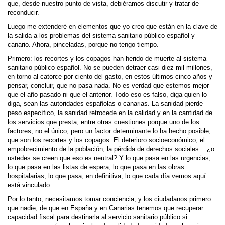
que, desde nuestro punto de vista, debiéramos discutir y tratar de
reconducir.
Luego me extenderé en elementos que yo creo que están en la clave de
la salida a los problemas del sistema sanitario público español y
canario. Ahora, pinceladas, porque no tengo tiempo.
Primero: los recortes y los copagos han herido de muerte al sistema
sanitario público español. No se pueden detraer casi diez mil millones,
en torno al catorce por ciento del gasto, en estos últimos cinco años y
pensar, concluir, que no pasa nada. No es verdad que estemos mejor
que el año pasado ni que el anterior. Todo eso es falso, diga quien lo
diga, sean las autoridades españolas o canarias. La sanidad pierde
peso específico, la sanidad retrocede en la calidad y en la cantidad de
los servicios que presta, entre otras cuestiones porque uno de los
factores, no el único, pero un factor determinante lo ha hecho posible,
que son los recortes y los copagos. El deterioro socioeconómico, el
empobrecimiento de la población, la pérdida de derechos sociales... ¿o
ustedes se creen que eso es neutral? Y lo que pasa en las urgencias,
lo que pasa en las listas de espera, lo que pasa en las obras
hospitalarias, lo que pasa, en definitiva, lo que cada día vemos aquí
está vinculado.
Por lo tanto, necesitamos tomar conciencia, y los ciudadanos primero
que nadie, de que en España y en Canarias tenemos que recuperar
capacidad fiscal para destinarla al servicio sanitario público si