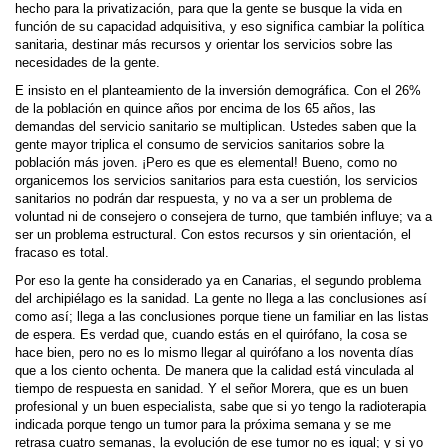
hecho para la privatización, para que la gente se busque la vida en
función de su capacidad adquisitiva, y eso significa cambiar la política
sanitaria, destinar más recursos y orientar los servicios sobre las
necesidades de la gente.
E insisto en el planteamiento de la inversión demográfica. Con el 26%
de la población en quince años por encima de los 65 años, las
demandas del servicio sanitario se multiplican. Ustedes saben que la
gente mayor triplica el consumo de servicios sanitarios sobre la
población más joven. ¡Pero es que es elemental! Bueno, como no
organicemos los servicios sanitarios para esta cuestión, los servicios
sanitarios no podrán dar respuesta, y no va a ser un problema de
voluntad ni de consejero o consejera de turno, que también influye; va a
ser un problema estructural. Con estos recursos y sin orientación, el
fracaso es total.
Por eso la gente ha considerado ya en Canarias, el segundo problema
del archipiélago es la sanidad. La gente no llega a las conclusiones así
como así; llega a las conclusiones porque tiene un familiar en las listas
de espera. Es verdad que, cuando estás en el quirófano, la cosa se
hace bien, pero no es lo mismo llegar al quirófano a los noventa días
que a los ciento ochenta. De manera que la calidad está vinculada al
tiempo de respuesta en sanidad. Y el señor Morera, que es un buen
profesional y un buen especialista, sabe que si yo tengo la radioterapia
indicada porque tengo un tumor para la próxima semana y se me
retrasa cuatro semanas, la evolución de ese tumor no es igual; y si yo