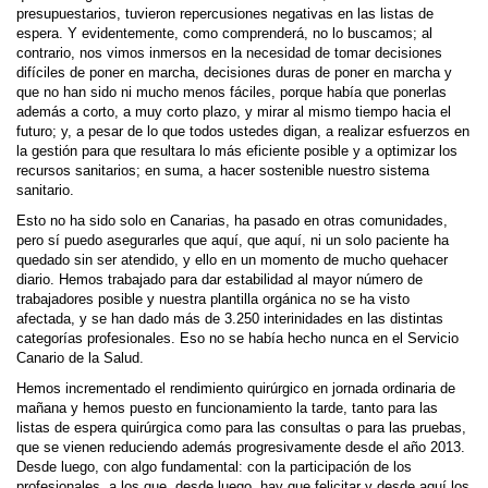
presupuestarios, tuvieron repercusiones negativas en las listas de
espera. Y evidentemente, como comprenderá, no lo buscamos; al
contrario, nos vimos inmersos en la necesidad de tomar decisiones
difíciles de poner en marcha, decisiones duras de poner en marcha y
que no han sido ni mucho menos fáciles, porque había que ponerlas
además a corto, a muy corto plazo, y mirar al mismo tiempo hacia el
futuro; y, a pesar de lo que todos ustedes digan, a realizar esfuerzos en
la gestión para que resultara lo más eficiente posible y a optimizar los
recursos sanitarios; en suma, a hacer sostenible nuestro sistema
sanitario.
Esto no ha sido solo en Canarias, ha pasado en otras comunidades,
pero sí puedo asegurarles que aquí, que aquí, ni un solo paciente ha
quedado sin ser atendido, y ello en un momento de mucho quehacer
diario. Hemos trabajado para dar estabilidad al mayor número de
trabajadores posible y nuestra plantilla orgánica no se ha visto
afectada, y se han dado más de 3.250 interinidades en las distintas
categorías profesionales. Eso no se había hecho nunca en el Servicio
Canario de la Salud.
Hemos incrementado el rendimiento quirúrgico en jornada ordinaria de
mañana y hemos puesto en funcionamiento la tarde, tanto para las
listas de espera quirúrgica como para las consultas o para las pruebas,
que se vienen reduciendo además progresivamente desde el año 2013.
Desde luego, con algo fundamental: con la participación de los
profesionales, a los que, desde luego, hay que felicitar y desde aquí los