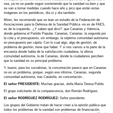
sea, ya no se puede seguir sosteniendo que la sanidad va bien y que
se van a tomar medidas cuando hace año y pico que están estas
imágenes en los periódicos, día sí y día también.
Miren, les recomiendo que se lean un estudio de la Federación de
Asociaciones para la Defensa de la Sanidad Pública -no es de FAES,
es de la izquierda-. ¿Y saben qué dice?: que Canarias y Valencia,
donde gobierna el Partido Popular, Canarias, Canarias, la segunda por
la cola y el presupuesto, sin embargo, la séptima comunidad autónoma
en presupuesto per cápita. Con lo cual algo, algo de gestión, de
problema de gestión, tiene que haber. Y si nos vamos a la parte de la
encuesta donde habla de la satisfacción ciudadana, la última
comunidad autónoma, la de Canarias, donde la ciudadanos perciben
que la sanidad es su principal problema.
Y, bueno, para los socialistas, la concertación parece que en Canarias
no es un problema, porque, según ese informe, Canarias, segunda
comunidad autónoma, tras Cataluña, en concertación...
El señor PRESIDENTE:
Muchas gracias, doña María Teresa Pulido.
El grupo solicitante de la comparecencia, don Román Rodríguez.
El señor RODRÍGUEZ RODRÍGUEZ:
Señor presidente.
Los grupos del Gobierno tratan de hacer creer a la opinión pública que
todos los problemas de la sanidad son problemas de financiación,