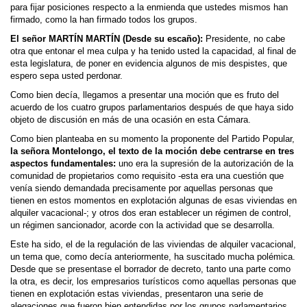
para fijar posiciones respecto a la enmienda que ustedes mismos han
firmado, como la han firmado todos los grupos.
El señor MARTÍN MARTÍN (Desde su escaño):
Presidente, no cabe
otra que entonar el mea culpa y ha tenido usted la capacidad, al final de
esta legislatura, de poner en evidencia algunos de mis despistes, que
espero sepa usted perdonar.
Como bien decía, llegamos a presentar una moción que es fruto del
acuerdo de los cuatro grupos parlamentarios después de que haya sido
objeto de discusión en más de una ocasión en esta Cámara.
Como bien planteaba en su momento la proponente del Partido Popular,
la señora Montelongo, el texto de la moción debe centrarse en tres
aspectos fundamentales:
uno era la supresión de la autorización de la
comunidad de propietarios como requisito -esta era una cuestión que
venía siendo demandada precisamente por aquellas personas que
tienen en estos momentos en explotación algunas de esas viviendas en
alquiler vacacional-; y otros dos eran establecer un régimen de control,
un régimen sancionador, acorde con la actividad que se desarrolla.
Este ha sido, el de la regulación de las viviendas de alquiler vacacional,
un tema que, como decía anteriormente, ha suscitado mucha polémica.
Desde que se presentase el borrador de decreto, tanto una parte como
la otra, es decir, los empresarios turísticos como aquellas personas que
tienen en explotación estas viviendas, presentaron una serie de
alegaciones que fueron bien entendidas por los grupos parlamentarios,