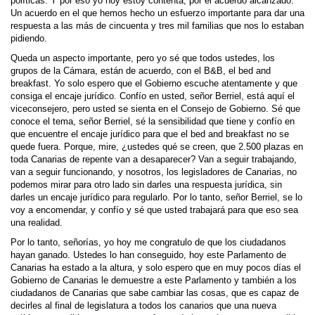
políticas. Y por eso yo hoy estoy contenta, por el acuerdo alcanzado.
Un acuerdo en el que hemos hecho un esfuerzo importante para dar una
respuesta a las más de cincuenta y tres mil familias que nos lo estaban
pidiendo.
Queda un aspecto importante, pero yo sé que todos ustedes, los
grupos de la Cámara, están de acuerdo, con el B&B, el bed and
breakfast. Yo solo espero que el Gobierno escuche atentamente y que
consiga el encaje jurídico. Confío en usted, señor Berriel, está aquí el
viceconsejero, pero usted se sienta en el Consejo de Gobierno. Sé que
conoce el tema, señor Berriel, sé la sensibilidad que tiene y confío en
que encuentre el encaje jurídico para que el bed and breakfast no se
quede fuera. Porque, mire, ¿ustedes qué se creen, que 2.500 plazas en
toda Canarias de repente van a desaparecer? Van a seguir trabajando,
van a seguir funcionando, y nosotros, los legisladores de Canarias, no
podemos mirar para otro lado sin darles una respuesta jurídica, sin
darles un encaje jurídico para regularlo. Por lo tanto, señor Berriel, se lo
voy a encomendar, y confío y sé que usted trabajará para que eso sea
una realidad.
Por lo tanto, señorías, yo hoy me congratulo de que los ciudadanos
hayan ganado. Ustedes lo han conseguido, hoy este Parlamento de
Canarias ha estado a la altura, y solo espero que en muy pocos días el
Gobierno de Canarias le demuestre a este Parlamento y también a los
ciudadanos de Canarias que sabe cambiar las cosas, que es capaz de
decirles al final de legislatura a todos los canarios que una nueva