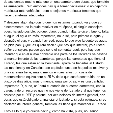
de accidentes mucho más que en una carretera con obras, que también
es arriesgada. Pero entonces hay que tomar decisiones: o no dejamos
matricular más vehículos, pero si dejamos matricular tenemos que
hacer carreteras adecuadas.
Y después algo, algo con lo que nos estamos topando ya y que yo,
sinceramente, no lo pude resolver en mi época, ni ningún consejero,
pues, ha sido posible, porque, claro, cuando falta, te dicen, bueno, falta
el agua, el agua es más importante, no lo sé, pero primero el agua y
después el pan, y cuando hay sed, pues, lo que pide la gente es agua,
no pide pan. ¿Qué les quiero decir? Que hay que intentar, yo a usted,
señor consejero, parece que se lo oí comentar aquí, pero hay que
intentar que en el nuevo convenio una parte de los recursos se destine
al mantenimiento de las carreteras, porque las carreteras que tiene el
Estado, las que están en la Península, aparte de hacerlas el Estado,
las mantiene y en Canarias ese capítulo nunca se ha podido resolver, y
una carretera tiene, más o menos en diez años, un coste de
mantenimiento equivalente al 25 % de lo que costó construirla, en un
plazo de diez años, más o menos, unas por otras, y es una cantidad
importante. Y, si no, así está el estado de nuestras carreteras, con la
carencia de un recurso que no nos viene del Estado y al que tenemos
derecho por el REF y porque, por actuaciones de interés general, son
obras que está obligado a financiar el Estado y, si está obligado, si se
declaran de interés general, también las tiene que mantener el Estado.
Esto es lo que yo quería decir y, como ha visto, pues, no, señor