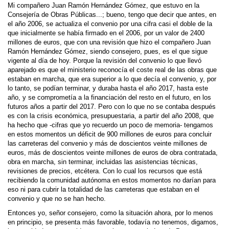
Mi compañero Juan Ramón Hernández Gómez, que estuvo en la
Consejería de Obras Públicas...; bueno, tengo que decir que antes, en
el año 2006, se actualiza el convenio por una cifra casi el doble de la
que inicialmente se había firmado en el 2006, por un valor de 2400
millones de euros, que con una revisión que hizo el compañero Juan
Ramón Hernández Gómez, siendo consejero, pues, es el que sigue
vigente al día de hoy. Porque la revisión del convenio lo que llevó
aparejado es que el ministerio reconocía el coste real de las obras que
estaban en marcha, que era superior a lo que decía el convenio, y, por
lo tanto, se podían terminar, y duraba hasta el año 2017, hasta este
año, y se comprometía a la financiación del resto en el futuro, en los
futuros años a partir del 2017. Pero con lo que no se contaba después
es con la crisis económica, presupuestaria, a partir del año 2008, que
ha hecho que -cifras que yo recuerdo un poco de memoria- tengamos
en estos momentos un déficit de 900 millones de euros para concluir
las carreteras del convenio y más de doscientos veinte millones de
euros, más de doscientos veinte millones de euros de obra contratada,
obra en marcha, sin terminar, incluidas las asistencias técnicas,
revisiones de precios, etcétera. Con lo cual los recursos que está
recibiendo la comunidad autónoma en estos momentos no darían para
eso ni para cubrir la totalidad de las carreteras que estaban en el
convenio y que no se han hecho.
Entonces yo, señor consejero, como la situación ahora, por lo menos
en principio, se presenta más favorable, todavía no tenemos, digamos,