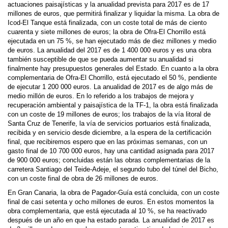
actuaciones paisajísticas y la anualidad prevista para 2017 es de 17
millones de euros, que permitirá finalizar y liquidar la misma. La obra de
Icod-El Tanque está finalizada, con un coste total de más de ciento
cuarenta y siete millones de euros; la obra de Ofra-El Chorrillo está
ejecutada en un 75 %, se han ejecutado más de diez millones y medio
de euros. La anualidad del 2017 es de 1 400 000 euros y es una obra
también susceptible de que se pueda aumentar su anualidad si
finalmente hay presupuestos generales del Estado. En cuanto a la obra
complementaria de Ofra-El Chorrillo, está ejecutado el 50 %, pendiente
de ejecutar 1 200 000 euros. La anualidad de 2017 es de algo más de
medio millón de euros. En lo referido a los trabajos de mejora y
recuperación ambiental y paisajística de la TF-1, la obra está finalizada
con un coste de 19 millones de euros; los trabajos de la vía litoral de
Santa Cruz de Tenerife, la vía de servicios portuarios está finalizada,
recibida y en servicio desde diciembre, a la espera de la certificación
final, que recibiremos espero que en las próximas semanas, con un
gasto final de 10 700 000 euros, hay una cantidad asignada para 2017
de 900 000 euros; concluidas están las obras complementarias de la
carretera Santiago del Teide-Adeje, el segundo tubo del túnel del Bicho,
con un coste final de obra de 26 millones de euros.
En Gran Canaria, la obra de Pagador-Guía está concluida, con un coste
final de casi setenta y ocho millones de euros. En estos momentos la
obra complementaria, que está ejecutada al 10 %, se ha reactivado
después de un año en que ha estado parada. La anualidad de 2017 es