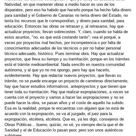
Natividad, en que mantener obras a medio hacer es uno de los
disparates, pero eso ha habido que hacerlo porque ha hecho falta dinero
para sanidad y el Gobierno de Canarias no tenía dinero del Estado, no
tenía los recursos que le correspondían, y dinero para sanidad, para
educación. Entonces las obras se retrasan y, al retrasarse, hay que
actualizar proyectos; llevan sobrecostes. Y, claro, cuando se habla de
estos asuntos, "no, es que está costando tanto"; vea el porqué, a
veces por proyectos mal hechos, por incompetencia o por falta de
conocimientos adecuados de los técnicos o por no haber personal
técnico adecuado, histórico. Pues terminar obra. Hay que actualizar
proyectos, que lleva su tiempo y su tramitación, porque en los trámites
está el trámite medioambiental. Nada sencillo en nuestra comunidad
autónoma, y al que yo no me opongo, pero hay que hacerlo,
evidentemente. Hay que redactar nuevos proyectos, que llevan su
trámite; no se puede encargar un proyecto de carreteras directamente,
hay que hacer estudios informativos, anteproyectos y que tienen que
tener toda su tramitación. Hay que realizar expropiaciones, a veces se
cuenta con el proyecto y vamos a hacer las expropiaciones y no se
puede hacer la obra, se pasan años y el coste de aquello ha subido.
Esa es la realidad, porque te encuentras con alguien que no está de
acuerdo con la expropiación, se va al juzgado, el juez para la
expropiación, etcétera, etcétera. Que es, ya les digo, consejeros de
Obras Públicas... bueno, quizás, no sé, yo siempre decía que el de
Sanidad y el de Educación lo pasan peor, pero son unos auténticos
sufridores.