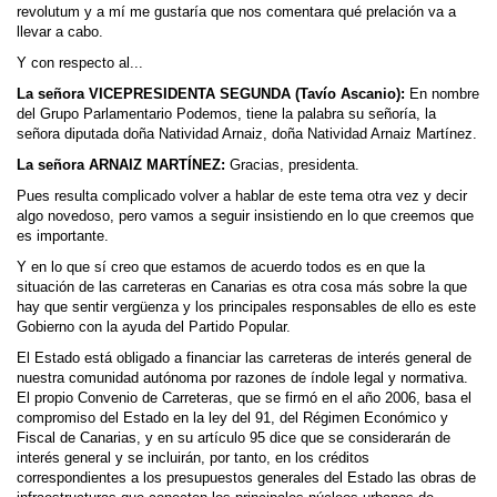
revolutum y a mí me gustaría que nos comentara qué prelación va a
llevar a cabo.
Y con respecto al...
La señora VICEPRESIDENTA SEGUNDA (Tavío Ascanio):
En nombre
del Grupo Parlamentario Podemos, tiene la palabra su señoría, la
señora diputada doña Natividad Arnaiz, doña Natividad Arnaiz Martínez.
La señora ARNAIZ MARTÍNEZ:
Gracias, presidenta.
Pues resulta complicado volver a hablar de este tema otra vez y decir
algo novedoso, pero vamos a seguir insistiendo en lo que creemos que
es importante.
Y en lo que sí creo que estamos de acuerdo todos es en que la
situación de las carreteras en Canarias es otra cosa más sobre la que
hay que sentir vergüenza y los principales responsables de ello es este
Gobierno con la ayuda del Partido Popular.
El Estado está obligado a financiar las carreteras de interés general de
nuestra comunidad autónoma por razones de índole legal y normativa.
El propio Convenio de Carreteras, que se firmó en el año 2006, basa el
compromiso del Estado en la ley del 91, del Régimen Económico y
Fiscal de Canarias, y en su artículo 95 dice que se considerarán de
interés general y se incluirán, por tanto, en los créditos
correspondientes a los presupuestos generales del Estado las obras de