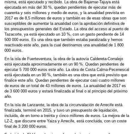
misma, está ejecutado y recibido. La obra de Bajamar-Tajuya está
ejecutada en más del 30 %, quedan pendientes de ejecutar más de
cuarenta y seis millones y medio de euros, y la anualidad prevista en
2017 es de 8,5 millones de euros y también es de esas obras que son
susceptibles de aumentar la anualidad con la aprobación definitiva de
los presupuestos generales del Estado. La obra del acceso al puerto de
Tazacorte, ya está ejecutado un 10 %, con un gasto pendiente de 14
500 000 euros. Es una obra que también estaba paralizada y hemos
reactivado este año, para la cual destinamos una anualidad de 1 800
000 euros.
En la isla de Fuerteventura, la obra de la autovía Caldereta-Corralejo
está ejecutada aproximadamente en un 90 %. Quedan pendientes de
ejecutar 5 700 000 euros este año. La obra de Costa Calma-Pecenescal
está ejecutada en un 90 %, también es una obra que está previsto que
finalice este año. Quedan pendientes de ejecutar casi cuatro millones
de euros de un total de 43 millones de euros. La anualidad de 2017 es
de 3 600 000 euros y estará finalizada al final o al principio del próximo
año.
En la isla de Lanzarote, la obra de la circunvalación de Arrecife está
finalizada, terminó en 2015, y tuvo un presupuesto de liquidación,
incluida, de en torno a treinta y cinco millones de euros. La mejora de la
LZ-2, que discurre entre Yaiza y Arrecife, está concluida, con un coste
final de 3 200 000 euros.