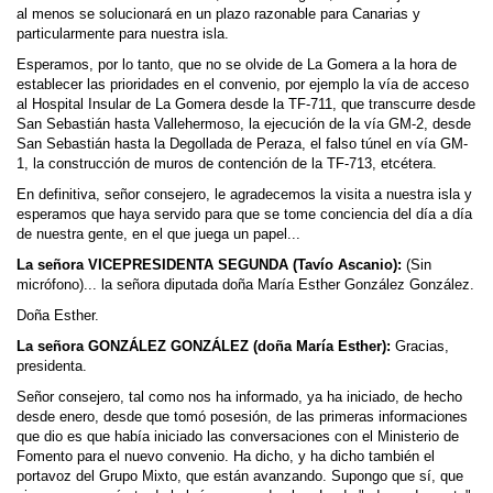
al menos se solucionará en un plazo razonable para Canarias y
particularmente para nuestra isla.
Esperamos, por lo tanto, que no se olvide de La Gomera a la hora de
establecer las prioridades en el convenio, por ejemplo la vía de acceso
al Hospital Insular de La Gomera desde la TF-711, que transcurre desde
San Sebastián hasta Vallehermoso, la ejecución de la vía GM-2, desde
San Sebastián hasta la Degollada de Peraza, el falso túnel en vía GM-
1, la construcción de muros de contención de la TF-713, etcétera.
En definitiva, señor consejero, le agradecemos la visita a nuestra isla y
esperamos que haya servido para que se tome conciencia del día a día
de nuestra gente, en el que juega un papel...
La señora VICEPRESIDENTA SEGUNDA (Tavío Ascanio):
(Sin
micrófono)... la señora diputada doña María Esther González González.
Doña Esther.
La señora GONZÁLEZ GONZÁLEZ (doña María Esther):
Gracias,
presidenta.
Señor consejero, tal como nos ha informado, ya ha iniciado, de hecho
desde enero, desde que tomó posesión, de las primeras informaciones
que dio es que había iniciado las conversaciones con el Ministerio de
Fomento para el nuevo convenio. Ha dicho, y ha dicho también el
portavoz del Grupo Mixto, que están avanzando. Supongo que sí, que