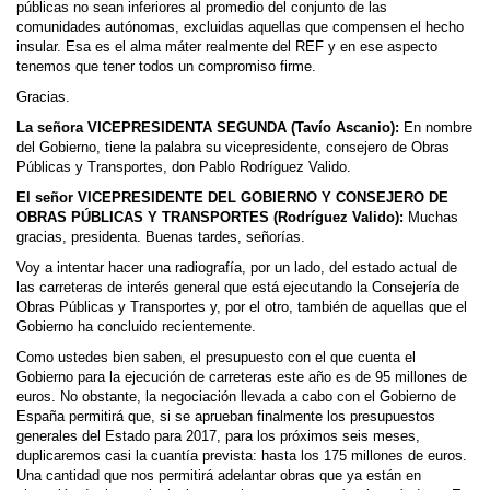
públicas no sean inferiores al promedio del conjunto de las
comunidades autónomas, excluidas aquellas que compensen el hecho
insular. Esa es el alma máter realmente del REF y en ese aspecto
tenemos que tener todos un compromiso firme.
Gracias.
La señora VICEPRESIDENTA SEGUNDA (Tavío Ascanio):
En nombre
del Gobierno, tiene la palabra su vicepresidente, consejero de Obras
Públicas y Transportes, don Pablo Rodríguez Valido.
El señor VICEPRESIDENTE DEL GOBIERNO Y CONSEJERO DE
OBRAS PÚBLICAS Y TRANSPORTES (Rodríguez Valido):
Muchas
gracias, presidenta. Buenas tardes, señorías.
Voy a intentar hacer una radiografía, por un lado, del estado actual de
las carreteras de interés general que está ejecutando la Consejería de
Obras Públicas y Transportes y, por el otro, también de aquellas que el
Gobierno ha concluido recientemente.
Como ustedes bien saben, el presupuesto con el que cuenta el
Gobierno para la ejecución de carreteras este año es de 95 millones de
euros. No obstante, la negociación llevada a cabo con el Gobierno de
España permitirá que, si se aprueban finalmente los presupuestos
generales del Estado para 2017, para los próximos seis meses,
duplicaremos casi la cuantía prevista: hasta los 175 millones de euros.
Una cantidad que nos permitirá adelantar obras que ya están en