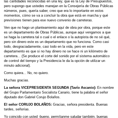
las cantidades reconocidas en una ley, que es la Ley de Presupuestos,
pero supongo que ustedes manejan en la Consejería de Obras Públicas
números, pues, quería saber, creo que era lo importante en estos
momentos, cómo se va a concluir la obra que está en marcha y qué
previsiones tienen para ese nuevo convenio de carreteras.
Ven que no hago un planteamiento aquí de obra por obra, porque este
es un departamento de Obras Públicas, aunque aquí vengamos a que
se haga la carretera tal o cual o el enlace o la autopista de no sé qué,
pero sin dinero este es un departamento que no funciona. Como casi
todo, desgraciadamente, casi todo en la vida, pero en este
departamento es que si no hay dinero no se hace ni un kilómetro de
carretera... (Se produce el corte del sonido por el sistema automático
de control del tiempo y la Presidencia le da la opción de utilizar un
minuto adicional).
Como quiera... No, no quiero.
Muchas gracias.
La señora VICEPRESIDENTA SEGUNDA (Tavío Ascanio):
En nombre
del Grupo Parlamentario Socialista Canario, tiene la palabra el señor
diputado don Gabriel Corujo Bolaños.
El señor CORUJO BOLAÑOS:
Gracias, señora presidenta. Buenas
tardes, señorías.
Yo coincido con usted -bueno, permítanme saludar también, buenas