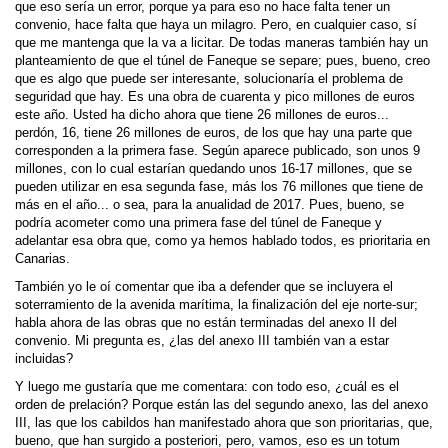
que eso sería un error, porque ya para eso no hace falta tener un
convenio, hace falta que haya un milagro. Pero, en cualquier caso, sí
que me mantenga que la va a licitar. De todas maneras también hay un
planteamiento de que el túnel de Faneque se separe; pues, bueno, creo
que es algo que puede ser interesante, solucionaría el problema de
seguridad que hay. Es una obra de cuarenta y pico millones de euros
este año. Usted ha dicho ahora que tiene 26 millones de euros...
perdón, 16, tiene 26 millones de euros, de los que hay una parte que
corresponden a la primera fase. Según aparece publicado, son unos 9
millones, con lo cual estarían quedando unos 16-17 millones, que se
pueden utilizar en esa segunda fase, más los 76 millones que tiene de
más en el año... o sea, para la anualidad de 2017. Pues, bueno, se
podría acometer como una primera fase del túnel de Faneque y
adelantar esa obra que, como ya hemos hablado todos, es prioritaria en
Canarias.
También yo le oí comentar que iba a defender que se incluyera el
soterramiento de la avenida marítima, la finalización del eje norte-sur;
habla ahora de las obras que no están terminadas del anexo II del
convenio. Mi pregunta es, ¿las del anexo III también van a estar
incluidas?
Y luego me gustaría que me comentara: con todo eso, ¿cuál es el
orden de prelación? Porque están las del segundo anexo, las del anexo
III, las que los cabildos han manifestado ahora que son prioritarias, que,
bueno, que han surgido a posteriori, pero, vamos, eso es un totum