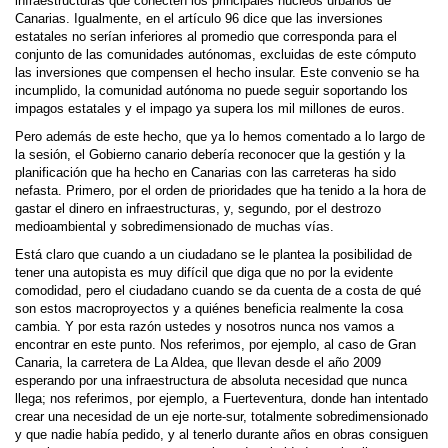
infraestructuras que conecten los principales núcleos urbanos de
Canarias. Igualmente, en el artículo 96 dice que las inversiones
estatales no serían inferiores al promedio que corresponda para el
conjunto de las comunidades autónomas, excluidas de este cómputo
las inversiones que compensen el hecho insular. Este convenio se ha
incumplido, la comunidad autónoma no puede seguir soportando los
impagos estatales y el impago ya supera los mil millones de euros.
Pero además de este hecho, que ya lo hemos comentado a lo largo de
la sesión, el Gobierno canario debería reconocer que la gestión y la
planificación que ha hecho en Canarias con las carreteras ha sido
nefasta. Primero, por el orden de prioridades que ha tenido a la hora de
gastar el dinero en infraestructuras, y, segundo, por el destrozo
medioambiental y sobredimensionado de muchas vías.
Está claro que cuando a un ciudadano se le plantea la posibilidad de
tener una autopista es muy difícil que diga que no por la evidente
comodidad, pero el ciudadano cuando se da cuenta de a costa de qué
son estos macroproyectos y a quiénes beneficia realmente la cosa
cambia. Y por esta razón ustedes y nosotros nunca nos vamos a
encontrar en este punto. Nos referimos, por ejemplo, al caso de Gran
Canaria, la carretera de La Aldea, que llevan desde el año 2009
esperando por una infraestructura de absoluta necesidad que nunca
llega; nos referimos, por ejemplo, a Fuerteventura, donde han intentado
crear una necesidad de un eje norte-sur, totalmente sobredimensionado
y que nadie había pedido, y al tenerlo durante años en obras consiguen