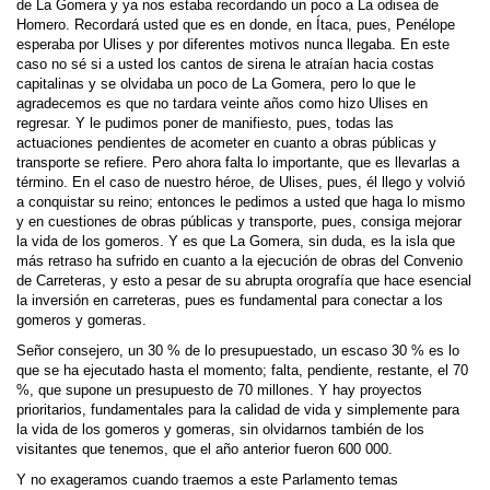
de La Gomera y ya nos estaba recordando un poco a La odisea de
Homero. Recordará usted que es en donde, en Ítaca, pues, Penélope
esperaba por Ulises y por diferentes motivos nunca llegaba. En este
caso no sé si a usted los cantos de sirena le atraían hacia costas
capitalinas y se olvidaba un poco de La Gomera, pero lo que le
agradecemos es que no tardara veinte años como hizo Ulises en
regresar. Y le pudimos poner de manifiesto, pues, todas las
actuaciones pendientes de acometer en cuanto a obras públicas y
transporte se refiere. Pero ahora falta lo importante, que es llevarlas a
término. En el caso de nuestro héroe, de Ulises, pues, él llego y volvió
a conquistar su reino; entonces le pedimos a usted que haga lo mismo
y en cuestiones de obras públicas y transporte, pues, consiga mejorar
la vida de los gomeros. Y es que La Gomera, sin duda, es la isla que
más retraso ha sufrido en cuanto a la ejecución de obras del Convenio
de Carreteras, y esto a pesar de su abrupta orografía que hace esencial
la inversión en carreteras, pues es fundamental para conectar a los
gomeros y gomeras.
Señor consejero, un 30 % de lo presupuestado, un escaso 30 % es lo
que se ha ejecutado hasta el momento; falta, pendiente, restante, el 70
%, que supone un presupuesto de 70 millones. Y hay proyectos
prioritarios, fundamentales para la calidad de vida y simplemente para
la vida de los gomeros y gomeras, sin olvidarnos también de los
visitantes que tenemos, que el año anterior fueron 600 000.
Y no exageramos cuando traemos a este Parlamento temas