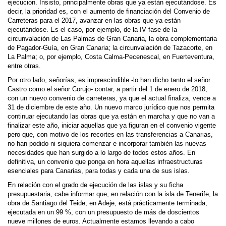
ejecución. Insisto, principalmente obras que ya están ejecutándose. Es
decir, la prioridad es, con el aumento de financiación del Convenio de
Carreteras para el 2017, avanzar en las obras que ya están
ejecutándose. Es el caso, por ejemplo, de la IV fase de la
circunvalación de Las Palmas de Gran Canaria, la obra complementaria
de Pagador-Guía, en Gran Canaria; la circunvalación de Tazacorte, en
La Palma; o, por ejemplo, Costa Calma-Pecenescal, en Fuerteventura,
entre otras.
Por otro lado, señorías, es imprescindible -lo han dicho tanto el señor
Castro como el señor Corujo- contar, a partir del 1 de enero de 2018,
con un nuevo convenio de carreteras, ya que el actual finaliza, vence a
31 de diciembre de este año. Un nuevo marco jurídico que nos permita
continuar ejecutando las obras que ya están en marcha y que no van a
finalizar este año, iniciar aquellas que ya figuran en el convenio vigente
pero que, con motivo de los recortes en las transferencias a Canarias,
no han podido ni siquiera comenzar e incorporar también las nuevas
necesidades que han surgido a lo largo de todos estos años. En
definitiva, un convenio que ponga en hora aquellas infraestructuras
esenciales para Canarias, para todas y cada una de sus islas.
En relación con el grado de ejecución de las islas y su ficha
presupuestaria, cabe informar que, en relación con la isla de Tenerife, la
obra de Santiago del Teide, en Adeje, está prácticamente terminada,
ejecutada en un 99 %, con un presupuesto de más de doscientos
nueve millones de euros. Actualmente estamos llevando a cabo