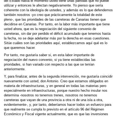
del Estado hasta el momento usted tiene unas partidas que no puede
utilizar y entonces le afectan negativamente. Yo pienso que sería
coherente con la ideología de ustedes, y además es lo que defendemos
también nosotros -yo creo que prácticamente la totalidad de este
pleno-, que las prioridades de las carreteras de Canarias tienen que
decidirse en Canarias. Por tanto, en la labor más importante que tiene
usted ahora, que es la negociación del siguiente convenio de
carreteras, sin dar por perdido el déficit acumulado que tenemos hasta
la fecha, no se deje adelantar más por la derecha en esas cuestiones.
Sitúe cuáles son las prioridades aquí, establezcamos aquí qué es lo
que queremos hacer.
Por tanto, me gustaría saber si, en esta labor importante de
negociación del nuevo convenio, si ya tiene establecidas las
prioridades, si han variado con respecto a las que se tenían
anteriormente.
Y, para finalizar, antes de la segunda intervención, me gustaría coincidir
nuevamente con usted, don Antonio. Creo que estamos obligados en
materia de infraestructuras, y en general en todas las materias pero
especialmente en infraestructuras, porque nuestro hecho insular nos
determina -nosotros no tenemos trenes, nosotros no tenemos
carreteras que vayan de una provincia a otra ni de una isla a otra,
evidentemente-, y, por tanto, deberíamos hacer todos un esfuerzo para
que realmente se cumpla lo previsto en el artículo 96 del Régimen
Económico y Fiscal vigente actualmente, que es que las inversiones