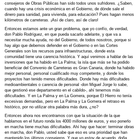
consejeros de Obras Públicas han sido todos unos sufridores. ¿Saben,
cuando hay una crisis económica en el Gobierno, de dónde sale el
dinero para sanidad, para vivienda, para educación? Pues hagan menos
kilómetros de carreteras. ¡Así de claro, así de claro!
Entonces estamos ante un gran problema, que yo confío, de verdad,
don Pablo Rodríguez, en que pueda sacarlo adelante, y que va a
necesitar mucha ayuda, no del Gobierno, de todos nosotros, porque si
hay algo que debemos defender en el Gobierno o en las Cortes
Generales son los recursos para infraestructuras, donde esta
comunidad tiene una carencia histórica. Y aquí venimos a hablar de las
inversiones que ha habido en La Palma; la isla que más se ha podido
beneficiar del Convenio de Carreteras es Gran Canaria, donde ha habido
mejor personal, personal cualificado muy competente, y donde los
proyectos han tenido menos dificultades. Donde hay más dificultades
medioambientales o carencia de personal -don Miguel Jorge lo sabe,
que gestionó ese departamento en el cabildo-, ahí tenemos más
dificultades. Y en La Palma y en La Gomera, porque El Hierro no tenía
excesivas demandas, pero en La Palma y La Gomera el retraso es
histórico, por no utilizar otra palabra más dura, ¿no?
Entonces ahora nos encontramos con que la situación de la que
hablamos en el futuro ronda los 4000 millones de euros, y eso ponerlo
en marcha tiene muchas dificultades. Ahí hay que hacer: terminar obras
en marcha, don Pablo, usted sabe que eso es una prioridad que han
mantenido los últimos consejeros. Y que yo estoy de acuerdo, doña