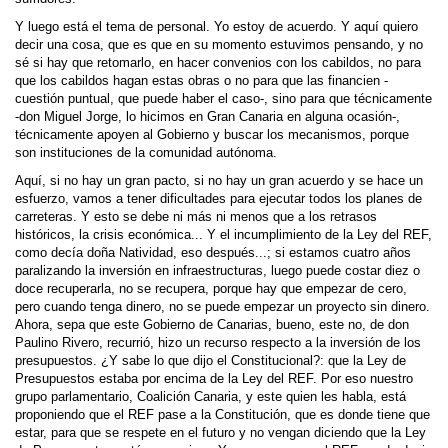
Y luego está el tema de personal. Yo estoy de acuerdo. Y aquí quiero
decir una cosa, que es que en su momento estuvimos pensando, y no
sé si hay que retomarlo, en hacer convenios con los cabildos, no para
que los cabildos hagan estas obras o no para que las financien -
cuestión puntual, que puede haber el caso-, sino para que técnicamente
-don Miguel Jorge, lo hicimos en Gran Canaria en alguna ocasión-,
técnicamente apoyen al Gobierno y buscar los mecanismos, porque
son instituciones de la comunidad autónoma.
Aquí, si no hay un gran pacto, si no hay un gran acuerdo y se hace un
esfuerzo, vamos a tener dificultades para ejecutar todos los planes de
carreteras. Y esto se debe ni más ni menos que a los retrasos
históricos, la crisis económica... Y el incumplimiento de la Ley del REF,
como decía doña Natividad, eso después...; si estamos cuatro años
paralizando la inversión en infraestructuras, luego puede costar diez o
doce recuperarla, no se recupera, porque hay que empezar de cero,
pero cuando tenga dinero, no se puede empezar un proyecto sin dinero.
Ahora, sepa que este Gobierno de Canarias, bueno, este no, de don
Paulino Rivero, recurrió, hizo un recurso respecto a la inversión de los
presupuestos. ¿Y sabe lo que dijo el Constitucional?: que la Ley de
Presupuestos estaba por encima de la Ley del REF. Por eso nuestro
grupo parlamentario, Coalición Canaria, y este quien les habla, está
proponiendo que el REF pase a la Constitución, que es donde tiene que
estar, para que se respete en el futuro y no vengan diciendo que la Ley