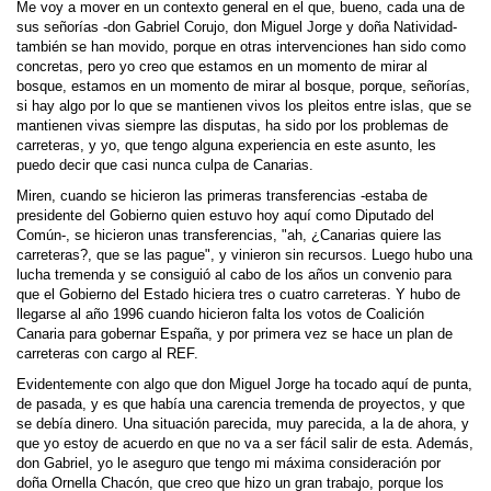
Me voy a mover en un contexto general en el que, bueno, cada una de
sus señorías -don Gabriel Corujo, don Miguel Jorge y doña Natividad-
también se han movido, porque en otras intervenciones han sido como
concretas, pero yo creo que estamos en un momento de mirar al
bosque, estamos en un momento de mirar al bosque, porque, señorías,
si hay algo por lo que se mantienen vivos los pleitos entre islas, que se
mantienen vivas siempre las disputas, ha sido por los problemas de
carreteras, y yo, que tengo alguna experiencia en este asunto, les
puedo decir que casi nunca culpa de Canarias.
Miren, cuando se hicieron las primeras transferencias -estaba de
presidente del Gobierno quien estuvo hoy aquí como Diputado del
Común-, se hicieron unas transferencias, "ah, ¿Canarias quiere las
carreteras?, que se las pague", y vinieron sin recursos. Luego hubo una
lucha tremenda y se consiguió al cabo de los años un convenio para
que el Gobierno del Estado hiciera tres o cuatro carreteras. Y hubo de
llegarse al año 1996 cuando hicieron falta los votos de Coalición
Canaria para gobernar España, y por primera vez se hace un plan de
carreteras con cargo al REF.
Evidentemente con algo que don Miguel Jorge ha tocado aquí de punta,
de pasada, y es que había una carencia tremenda de proyectos, y que
se debía dinero. Una situación parecida, muy parecida, a la de ahora, y
que yo estoy de acuerdo en que no va a ser fácil salir de esta. Además,
don Gabriel, yo le aseguro que tengo mi máxima consideración por
doña Ornella Chacón, que creo que hizo un gran trabajo, porque los