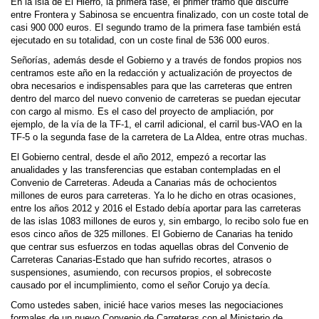
En la isla de El Hierro, la primera fase, el primer tramo que discurre
entre Frontera y Sabinosa se encuentra finalizado, con un coste total de
casi 900 000 euros. El segundo tramo de la primera fase también está
ejecutado en su totalidad, con un coste final de 536 000 euros.
Señorías, además desde el Gobierno y a través de fondos propios nos
centramos este año en la redacción y actualización de proyectos de
obra necesarios e indispensables para que las carreteras que entren
dentro del marco del nuevo convenio de carreteras se puedan ejecutar
con cargo al mismo. Es el caso del proyecto de ampliación, por
ejemplo, de la vía de la TF-1, el carril adicional, el carril bus-VAO en la
TF-5 o la segunda fase de la carretera de La Aldea, entre otras muchas.
El Gobierno central, desde el año 2012, empezó a recortar las
anualidades y las transferencias que estaban contempladas en el
Convenio de Carreteras. Adeuda a Canarias más de ochocientos
millones de euros para carreteras. Ya lo he dicho en otras ocasiones,
entre los años 2012 y 2016 el Estado debía aportar para las carreteras
de las islas 1083 millones de euros y, sin embargo, lo recibo solo fue en
esos cinco años de 325 millones. El Gobierno de Canarias ha tenido
que centrar sus esfuerzos en todas aquellas obras del Convenio de
Carreteras Canarias-Estado que han sufrido recortes, atrasos o
suspensiones, asumiendo, con recursos propios, el sobrecoste
causado por el incumplimiento, como el señor Corujo ya decía.
Como ustedes saben, inicié hace varios meses las negociaciones
formales de un nuevo Convenio de Carreteras con el Ministerio de