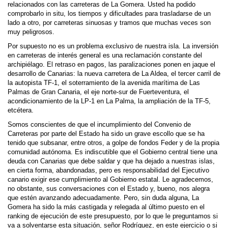
relacionados con las carreteras de La Gomera. Usted ha podido
comprobarlo in situ, los tiempos y dificultades para trasladarse de un
lado a otro, por carreteras sinuosas y tramos que muchas veces son
muy peligrosos.
Por supuesto no es un problema exclusivo de nuestra isla. La inversión
en carreteras de interés general es una reclamación constante del
archipiélago. El retraso en pagos, las paralizaciones ponen en jaque el
desarrollo de Canarias: la nueva carretera de La Aldea, el tercer carril de
la autopista TF-1, el soterramiento de la avenida marítima de Las
Palmas de Gran Canaria, el eje norte-sur de Fuerteventura, el
acondicionamiento de la LP-1 en La Palma, la ampliación de la TF-5,
etcétera.
Somos conscientes de que el incumplimiento del Convenio de
Carreteras por parte del Estado ha sido un grave escollo que se ha
tenido que subsanar, entre otros, a golpe de fondos Feder y de la propia
comunidad autónoma. Es indiscutible que el Gobierno central tiene una
deuda con Canarias que debe saldar y que ha dejado a nuestras islas,
en cierta forma, abandonadas, pero es responsabilidad del Ejecutivo
canario exigir ese cumplimiento al Gobierno estatal. Le agradecemos,
no obstante, sus conversaciones con el Estado y, bueno, nos alegra
que estén avanzando adecuadamente. Pero, sin duda alguna, La
Gomera ha sido la más castigada y relegada al último puesto en el
ranking de ejecución de este presupuesto, por lo que le preguntamos si
va a solventarse esta situación, señor Rodríguez, en este ejercicio o si