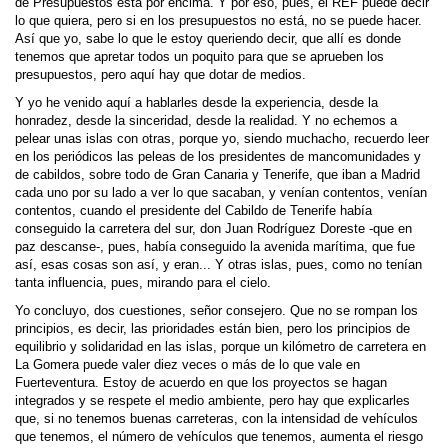
de Presupuestos está por encima. Y por eso, pues, el REF puede decir
lo que quiera, pero si en los presupuestos no está, no se puede hacer.
Así que yo, sabe lo que le estoy queriendo decir, que allí es donde
tenemos que apretar todos un poquito para que se aprueben los
presupuestos, pero aquí hay que dotar de medios.
Y yo he venido aquí a hablarles desde la experiencia, desde la
honradez, desde la sinceridad, desde la realidad. Y no echemos a
pelear unas islas con otras, porque yo, siendo muchacho, recuerdo leer
en los periódicos las peleas de los presidentes de mancomunidades y
de cabildos, sobre todo de Gran Canaria y Tenerife, que iban a Madrid
cada uno por su lado a ver lo que sacaban, y venían contentos, venían
contentos, cuando el presidente del Cabildo de Tenerife había
conseguido la carretera del sur, don Juan Rodríguez Doreste -que en
paz descanse-, pues, había conseguido la avenida marítima, que fue
así, esas cosas son así, y eran... Y otras islas, pues, como no tenían
tanta influencia, pues, mirando para el cielo.
Yo concluyo, dos cuestiones, señor consejero. Que no se rompan los
principios, es decir, las prioridades están bien, pero los principios de
equilibrio y solidaridad en las islas, porque un kilómetro de carretera en
La Gomera puede valer diez veces o más de lo que vale en
Fuerteventura. Estoy de acuerdo en que los proyectos se hagan
integrados y se respete el medio ambiente, pero hay que explicarles
que, si no tenemos buenas carreteras, con la intensidad de vehículos
que tenemos, el número de vehículos que tenemos, aumenta el riesgo