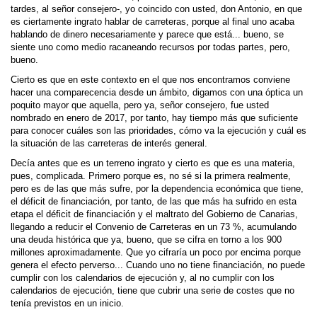
tardes, al señor consejero-, yo coincido con usted, don Antonio, en que
es ciertamente ingrato hablar de carreteras, porque al final uno acaba
hablando de dinero necesariamente y parece que está... bueno, se
siente uno como medio racaneando recursos por todas partes, pero,
bueno.
Cierto es que en este contexto en el que nos encontramos conviene
hacer una comparecencia desde un ámbito, digamos con una óptica un
poquito mayor que aquella, pero ya, señor consejero, fue usted
nombrado en enero de 2017, por tanto, hay tiempo más que suficiente
para conocer cuáles son las prioridades, cómo va la ejecución y cuál es
la situación de las carreteras de interés general.
Decía antes que es un terreno ingrato y cierto es que es una materia,
pues, complicada. Primero porque es, no sé si la primera realmente,
pero es de las que más sufre, por la dependencia económica que tiene,
el déficit de financiación, por tanto, de las que más ha sufrido en esta
etapa el déficit de financiación y el maltrato del Gobierno de Canarias,
llegando a reducir el Convenio de Carreteras en un 73 %, acumulando
una deuda histórica que ya, bueno, que se cifra en torno a los 900
millones aproximadamente. Que yo cifraría un poco por encima porque
genera el efecto perverso... Cuando uno no tiene financiación, no puede
cumplir con los calendarios de ejecución y, al no cumplir con los
calendarios de ejecución, tiene que cubrir una serie de costes que no
tenía previstos en un inicio.