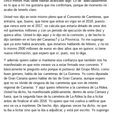
cinco meses más tarde habrán avanzado algo. Lo de "adecuadamente"
es lo que a mí me gustaría que me confirmara, porque de momento no
acabo de tenerlo claro.
Usted nos dijo en este mismo pleno que el Convenio de Carreteras, que
entraría, que, bueno, que tiene que entrar en vigor en el 2018, puesto
que vence este en el 2017, se calcula que estaría dotado de unos dos
mil quinientos millones y con un periodo de ejecución de entre diez y
quince años. Usted lo dijo aquí y lo dijo en la comisión, y de hecho lo
dijo también en el foro del Canarias7 y La Provincia. Yo me supongo
que ya esto habrá avanzado, que estamos hablando de febrero, y no es
lo mismo 2500 millones de euros en diez años que en quince; si tiene
nueva información, que espero que sí, pues, nos lo diga.
Y además quiero saber si mantiene esa confianza que también nos ha
manifestado en que este verano va a estar firmado ese convenio. Y
básicamente le pregunto esto porque el portavoz del Grupo Mixto, como
buen gomero, habla de las carreteras de La Gomera. Yo como diputada
de Gran Canaria quiero hablar de las de Gran Canaria, aunque espero
que no se olvide de ninguna de las carreteras que son de interés
regional de Canarias. Y aquí quiero referirme a la carretera de La Aldea.
Usted ha dicho, ha manifestado públicamente, dentro de esta Cámara y
fuera, que la segunda fase de la carretera de La Aldea la iba a licitar
antes de finalizar el año 2018. Yo quiero que me vuelva a ratificar que
eso se va a mantener. De hecho, dijo, algunas veces ha dicho, no que
la iba a licitar sino que la iba a adjudicar, y está por escrito. Yo supongo