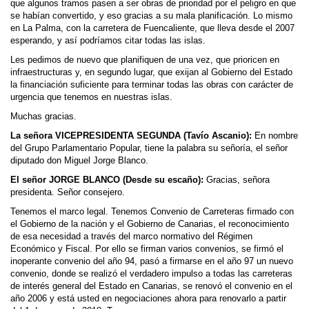
que algunos tramos pasen a ser obras de prioridad por el peligro en que
se habían convertido, y eso gracias a su mala planificación. Lo mismo
en La Palma, con la carretera de Fuencaliente, que lleva desde el 2007
esperando, y así podríamos citar todas las islas.
Les pedimos de nuevo que planifiquen de una vez, que prioricen en
infraestructuras y, en segundo lugar, que exijan al Gobierno del Estado
la financiación suficiente para terminar todas las obras con carácter de
urgencia que tenemos en nuestras islas.
Muchas gracias.
La señora VICEPRESIDENTA SEGUNDA (Tavío Ascanio):
En nombre
del Grupo Parlamentario Popular, tiene la palabra su señoría, el señor
diputado don Miguel Jorge Blanco.
El señor JORGE BLANCO (Desde su escaño):
Gracias, señora
presidenta. Señor consejero.
Tenemos el marco legal. Tenemos Convenio de Carreteras firmado con
el Gobierno de la nación y el Gobierno de Canarias, el reconocimiento
de esa necesidad a través del marco normativo del Régimen
Económico y Fiscal. Por ello se firman varios convenios, se firmó el
inoperante convenio del año 94, pasó a firmarse en el año 97 un nuevo
convenio, donde se realizó el verdadero impulso a todas las carreteras
de interés general del Estado en Canarias, se renovó el convenio en el
año 2006 y está usted en negociaciones ahora para renovarlo a partir