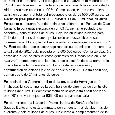
de 2 millones de euros y el presupuesto estimativo de la misma es de
14 millones de euros. En cuanto a la primera fase de la carretera de La
Aldea, está ejecutada en un 90 %. Como saben, el tramo completo
abrirá en verano, y el total del presupuesto es de 98 500 000 euros. La
ejecución presupuestaria de 2017 prevista es de 16 millones de euros.
En cuanto a la cuarta fase de la circunvalación de Las Palmas de Gran
Canaria, la obra está ejecutada en un 83 %, se han ejecutado casi
ochenta y ocho millones de euros. Hay una anualidad prevista para
2017 de 6 millones de euros que también es susceptible de ser
incrementada. El complementario de esta obra está ejecutado en un 67
%. Está pendiente de ejecutar algo más de cuatro millones de euros. La
anualidad del 2017 está prevista en 3 600 000 euros. Con la aprobación,
como decía, de los presupuestos generales del Estado para 2017 se
avanzaría notablemente en los plazos de ejecución de esta obra, de la
cuarta fase de la circunvalación. La obra de remodelación y
construcción de enlaces y vías de servicio de la GC-1 está finalizada,
con un coste de 24 millones de euros.
En la isla de La Gomera, la obra de la travesía de Hermigua está
finalizada. El coste final de la obra ha sido de algo más de veintisiete
millones de euros. El complementario de la obra está finalizado y en
este 2017 se van a ejecutar 938 000 euros para liquidarla.
En lo referente a la isla de La Palma, la obra de San Andrés-Los
Sauces-Barlovento está terminada, con un coste final de algo más de
cuarenta y seis millones de euros. En cuanto al complementario de la