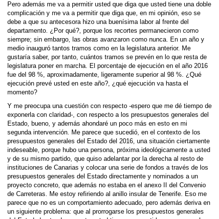
Pero además me va a permitir usted que diga que usted tiene una doble
complicación y me va a permitir que diga que, en mi opinión, eso se
debe a que su antecesora hizo una buenísima labor al frente del
departamento. ¿Por qué?, porque los recortes permanecieron como
siempre; sin embargo, las obras avanzaron como nunca. En un año y
medio inauguró tantos tramos como en la legislatura anterior. Me
gustaría saber, por tanto, cuántos tramos se prevén en lo que resta de
legislatura poner en marcha. El porcentaje de ejecución en el año 2016
fue del 98 %, aproximadamente, ligeramente superior al 98 %. ¿Qué
ejecución prevé usted en este año?, ¿qué ejecución va hasta el
momento?
Y me preocupa una cuestión con respecto -espero que me dé tiempo de
exponerla con claridad-, con respecto a los presupuestos generales del
Estado, bueno, y además ahondaré un poco más en esto en mi
segunda intervención. Me parece que sucedió, en el contexto de los
presupuestos generales del Estado del 2016, una situación ciertamente
indeseable, porque hubo una persona, próxima ideológicamente a usted
y de su mismo partido, que quiso adelantar por la derecha al resto de
instituciones de Canarias y colocar una serie de fondos a través de los
presupuestos generales del Estado directamente y nominados a un
proyecto concreto, que además no estaba en el anexo II del Convenio
de Carreteras. Me estoy refiriendo al anillo insular de Tenerife. Eso me
parece que no es un comportamiento adecuado, pero además deriva en
un siguiente problema: que al prorrogarse los presupuestos generales