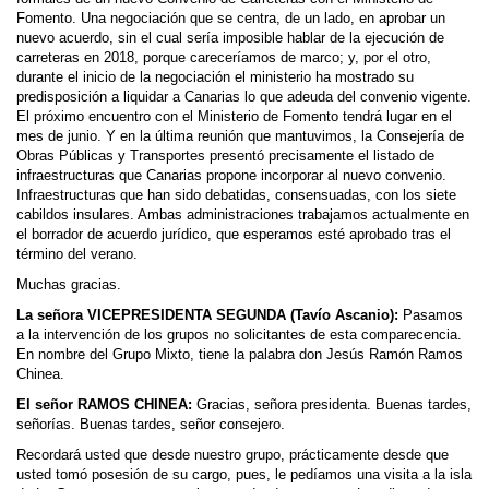
Fomento. Una negociación que se centra, de un lado, en aprobar un
nuevo acuerdo, sin el cual sería imposible hablar de la ejecución de
carreteras en 2018, porque careceríamos de marco; y, por el otro,
durante el inicio de la negociación el ministerio ha mostrado su
predisposición a liquidar a Canarias lo que adeuda del convenio vigente.
El próximo encuentro con el Ministerio de Fomento tendrá lugar en el
mes de junio. Y en la última reunión que mantuvimos, la Consejería de
Obras Públicas y Transportes presentó precisamente el listado de
infraestructuras que Canarias propone incorporar al nuevo convenio.
Infraestructuras que han sido debatidas, consensuadas, con los siete
cabildos insulares. Ambas administraciones trabajamos actualmente en
el borrador de acuerdo jurídico, que esperamos esté aprobado tras el
término del verano.
Muchas gracias.
La señora VICEPRESIDENTA SEGUNDA (Tavío Ascanio):
Pasamos
a la intervención de los grupos no solicitantes de esta comparecencia.
En nombre del Grupo Mixto, tiene la palabra don Jesús Ramón Ramos
Chinea.
El señor RAMOS CHINEA:
Gracias, señora presidenta. Buenas tardes,
señorías. Buenas tardes, señor consejero.
Recordará usted que desde nuestro grupo, prácticamente desde que
usted tomó posesión de su cargo, pues, le pedíamos una visita a la isla