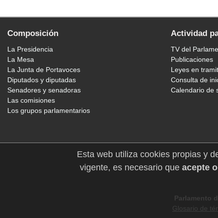
Composición
Actividad p
La Presidencia
TV del Parlam
La Mesa
Publicaciones
La Junta de Portavoces
Leyes en trami
Diputados y diputadas
Consulta de ini
Senadores y senadoras
Calendario de 
Las comisiones
Los grupos parlamentarios
Esta web utiliza cookies propias y d
vigente, es necesario que
acepte o
Parlamento d
Glosario de té