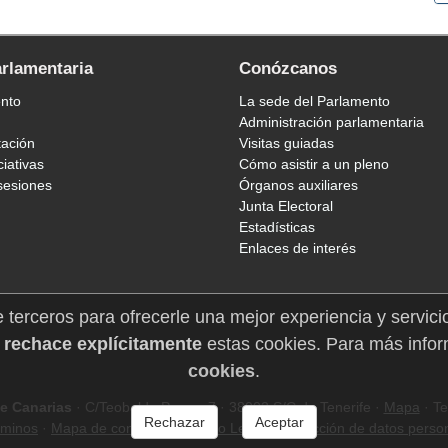
arlamentaria
Conózcanos
ento
La sede del Parlamento
Administración parlamentaria
tación
Visitas guiadas
ciativas
Cómo asistir a un pleno
sesiones
Órganos auxiliares
Junta Electoral
Estadísticas
Enlaces de interés
e terceros para ofrecerle una mejor experiencia y servici
 rechace explícitamente
estas cookies. Para más infor
cookies
.
e Canarias
· C/Teobaldo Power, 7 · 38002 S/C de Tenerife ·
Mapa
· Te
Rechazar
Aceptar
rminos
·
Mapa de contenidos
·
Aviso Legal
·
Protección de datos perso