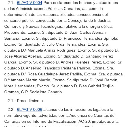
2.1 -
6L/AGIV-0004
Para esclarecer los hechos y actuaciones
de las Administraciones Públicas Canarias, así como la
determinación de las responsabilidades consecuencia del
concurso público convocado por la Consejería de Industria,
Comercio y Nuevas Tecnologías, relativo a la energía eólica.
Proponente: Excmo. Sr. diputado D. Juan Carlos Alemán
Santana, Excmo. Sr. diputado D. Francisco Hernández Spínola,
Excmo. Sr. diputado D. Julio Cruz Hernández, Excma. Sra.
diputada D.ª Manuela Armas Rodríguez, Excmo. Sr. diputado D.
José Alcaraz Abellán, Excmo. Sr. diputado D. Santiago Pérez
García, Excmo. Sr. diputado D. Andrés Fuentes Pérez, Excmo. Sr.
diputado D. Anselmo Francisco Pestana Padrón, Excma. Sra.
diputada D.ª Rosa Guadalupe Jerez Padilla, Excma. Sra. diputada
D.ª Amparo Martín Martín, Excmo. Sr. diputado D. José Ramón
Mora Hernández, Excmo. Sr. diputado D. Blas Gabriel Trujillo
Oramas, G.P. Socialista Canario
2.1 - Procedimiento.
2.2 -
6L/AGIV-0006
alcance de las infracciones legales a la
normativa vigente, advertidas por la Audiencia de Cuentas de
Canarias en su Informe de Fiscalización IAC-20, imputadas a la