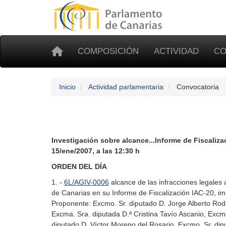
COMPOSICIÓN
ACTIVIDAD
CO
Inicio
Actividad parlamentaria
Convocatoria
Investigación sobre alcance...Informe de Fiscaliza
15/ene/2007, a las 12:30 h
ORDEN DEL DÍA
1. -
6L/AGIV-0006
alcance de las infracciones legales 
de Canarias en su Informe de Fiscalización IAC-20, imp
Proponente: Excmo. Sr. diputado D. Jorge Alberto Rod
Excma. Sra. diputada D.ª Cristina Tavío Ascanio, Excm
diputado D. Víctor Moreno del Rosario, Excmo. Sr. di