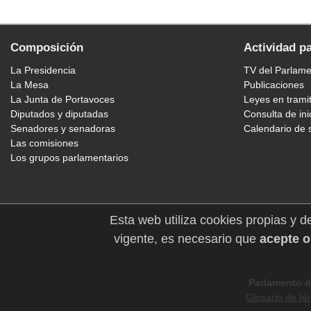
Composición
Actividad p
La Presidencia
TV del Parlam
La Mesa
Publicaciones
La Junta de Portavoces
Leyes en trami
Diputados y diputadas
Consulta de ini
Senadores y senadoras
Calendario de 
Las comisiones
Los grupos parlamentarios
Esta web utiliza cookies propias y d
vigente, es necesario que
acepte o
Parlamento d
Glosario de té