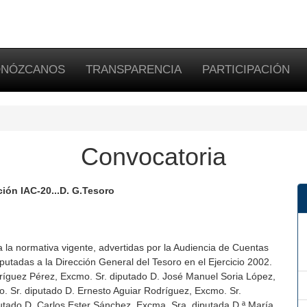
NÓZCANOS
TRANSPARENCIA
PARTICIPACIÓN
Convocatoria
ción IAC-20...D. G.Tesoro
a la normativa vigente, advertidas por la Audiencia de Cuentas
utadas a la Dirección General del Tesoro en el Ejercicio 2002.
ríguez Pérez, Excmo. Sr. diputado D. José Manuel Soria López,
o. Sr. diputado D. Ernesto Aguiar Rodríguez, Excmo. Sr.
putado D. Carlos Ester Sánchez, Excma. Sra. diputada D.ª María