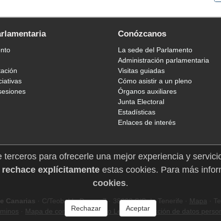
arlamentaria
Conózcanos
ento
La sede del Parlamento
Administración parlamentaria
tación
Visitas guiadas
ciativas
Cómo asistir a un pleno
sesiones
Órganos auxiliares
Junta Electoral
Estadísticas
Enlaces de interés
e terceros para ofrecerle una mejor experiencia y servici
 rechace explícitamente
estas cookies. Para más infor
cookies
.
e Canarias
· C/Teobaldo Power, 7 · 38002 S/C de Tenerife ·
Mapa
· Te
Rechazar
Aceptar
rminos
·
Mapa de contenidos
·
Aviso Legal
·
Protección de datos perso