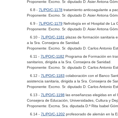
Proponente: Excmo. Sr. diputado D. Asier Antona Góm
6.8 -
7L/PO/C-1178
tratamiento anticoagulante a paci
Proponente: Excmo. Sr. diputado D. Asier Antona Góm
6.9 -
7L/PO/C-1179
Nefrología en el Hospital de La 
Proponente: Excmo. Sr. diputado D. Asier Antona Góm
6.10 -
7L/PO/C-1181
plazas de formación sanitaria e
a la Sra. Consejera de Sanidad.
Proponente: Excmo. Sr. diputado D. Carlos Antonio Es
6.11 -
7L/PO/C-1182
Programa de Formación en trast
sanitarios, dirigida a la Sra. Consejera de Sanidad.
Proponente: Excmo. Sr. diputado D. Carlos Antonio Es
6.12 -
7L/PO/C-1183
colaboración con el Banco Santa
asistencia sanitaria, dirigida a la Sra. Consejera de Sa
Proponente: Excmo. Sr. diputado D. Carlos Antonio Es
6.13 -
7L/PO/C-1198
las enseñanzas elegidas en el I
Consejera de Educación, Universidades, Cultura y Dep
Proponente: Excma. Sra. diputada D.ª Rita Isabel Góme
6.14 -
7L/PO/C-1202
profesorado de alemán en la Esc