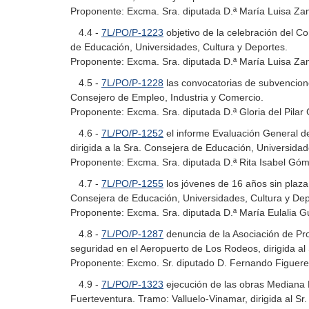
Proponente: Excma. Sra. diputada D.ª María Luisa Za
4.4 -
7L/PO/P-1223
objetivo de la celebración del Co
de Educación, Universidades, Cultura y Deportes.
Proponente: Excma. Sra. diputada D.ª María Luisa Za
4.5 -
7L/PO/P-1228
las convocatorias de subvencione
Consejero de Empleo, Industria y Comercio.
Proponente: Excma. Sra. diputada D.ª Gloria del Pilar 
4.6 -
7L/PO/P-1252
el informe Evaluación General de
dirigida a la Sra. Consejera de Educación, Universidad
Proponente: Excma. Sra. diputada D.ª Rita Isabel Góme
4.7 -
7L/PO/P-1255
los jóvenes de 16 años sin plaza 
Consejera de Educación, Universidades, Cultura y Dep
Proponente: Excma. Sra. diputada D.ª María Eulalia Gu
4.8 -
7L/PO/P-1287
denuncia de la Asociación de Pro
seguridad en el Aeropuerto de Los Rodeos, dirigida al
Proponente: Excmo. Sr. diputado D. Fernando Figuere
4.9 -
7L/PO/P-1323
ejecución de las obras Mediana F
Fuerteventura. Tramo: Valluelo-Vinamar, dirigida al Sr