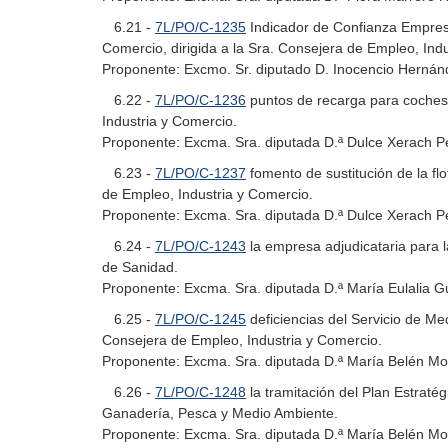
6.21 -
7L/PO/C-1235
Indicador de Confianza Empresa
Comercio, dirigida a la Sra. Consejera de Empleo, Ind
Proponente: Excmo. Sr. diputado D. Inocencio Hernánd
6.22 -
7L/PO/C-1236
puntos de recarga para coches e
Industria y Comercio.
Proponente: Excma. Sra. diputada D.ª Dulce Xerach Pé
6.23 -
7L/PO/C-1237
fomento de sustitución de la flo
de Empleo, Industria y Comercio.
Proponente: Excma. Sra. diputada D.ª Dulce Xerach Pé
6.24 -
7L/PO/C-1243
la empresa adjudicataria para la
de Sanidad.
Proponente: Excma. Sra. diputada D.ª María Eulalia Gu
6.25 -
7L/PO/C-1245
deficiencias del Servicio de Med
Consejera de Empleo, Industria y Comercio.
Proponente: Excma. Sra. diputada D.ª María Belén Mor
6.26 -
7L/PO/C-1248
la tramitación del Plan Estratég
Ganadería, Pesca y Medio Ambiente.
Proponente: Excma. Sra. diputada D.ª María Belén Mor