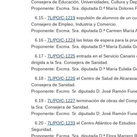
Consejera de Educación, Universidades, Cultura y Dep
Proponente: Excma. Sra. diputada D.ª María Dolores P
6.15 -
7L/PO/C-1219
expulsión de alumnos de un curs
Consejero de Empleo, Industria y Comercio.
Proponente: Excma. Sra. diputada D.ª Carmen María Ac
6.16 -
7L/PO/C-1224
las listas de espera para la pr
Proponente: Excma. Sra. diputada D.ª María Eulalia Gu
6.17 -
7L/PO/C-1225
entrada en el Servicio Canario 
dirigida a la Sra. Consejera de Sanidad.
Proponente: Excma. Sra. diputada D.ª María Eulalia Gu
6.18 -
7L/PO/C-1226
el Centro de Salud de Alcaravan
Consejera de Sanidad.
Proponente: Excmo. Sr. diputado D. José Ramón Funes
6.19 -
7L/PO/C-1227
terminación de obras del Compl
la Sra. Consejera de Sanidad.
Proponente: Excmo. Sr. diputado D. José Ramón Funes
6.20 -
7L/PO/C-1233
el Centro Atlántico de Estudios J
Seguridad.
Proponente: Excma. Sra. diputada D.ª Flora Marrero 