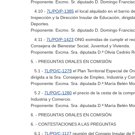
Proponente: Excmo. Sr. diputado D. Domingo Francisco
4.10 -
7L/PO/P-1385
el local alquilado en el barrio 
Inspección y la Dirección Insular de Educación, dirigi
Deportes.
Proponente: Excmo. Sr. diputado D. Domingo Francisco
4.11 -
7L/PO/P-1423
ONG eximidas de cumplir el requi
Consejera de Bienestar Social, Juventud y Vivienda.
Proponente: Excma. Sra. diputada D.ª Olivia Cedrés Ro
5. - PREGUNTAS ORALES EN COMISIÓN
5.1 -
7L/PO/C-1279
el Plan Territorial Especial de O
dirigida a la Sra. Consejera de Empleo, Industria y Co
Proponente: Excma. Sra. diputada D.ª María Belén Mor
5.2 -
7L/PO/C-1280
el precio de la cesta de la comp
Industria y Comercio.
Proponente: Excma. Sra. diputada D.ª María Belén Mor
6. - PREGUNTAS ORALES EN COMISIÓN
6. - CONTESTACIONES A LAS PREGUNTAS
6.1 -
7L/PO/C-1127
reunión del Consejo Insular de F