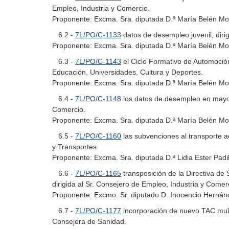
Empleo, Industria y Comercio.
Proponente: Excma. Sra. diputada D.ª María Belén Mor
6.2 -
7L/PO/C-1133
datos de desempleo juvenil, diri
Proponente: Excma. Sra. diputada D.ª María Belén Mor
6.3 -
7L/PO/C-1143
el Ciclo Formativo de Automoción
Educación, Universidades, Cultura y Deportes.
Proponente: Excma. Sra. diputada D.ª María Belén Mo
6.4 -
7L/PO/C-1148
los datos de desempleo en mayo e
Comercio.
Proponente: Excma. Sra. diputada D.ª María Belén Mor
6.5 -
7L/PO/C-1160
las subvenciones al transporte a
y Transportes.
Proponente: Excma. Sra. diputada D.ª Lidia Ester Padi
6.6 -
7L/PO/C-1165
transposición de la Directiva de 
dirigida al Sr. Consejero de Empleo, Industria y Comer
Proponente: Excmo. Sr. diputado D. Inocencio Hernánd
6.7 -
7L/PO/C-1177
incorporación de nuevo TAC multi
Consejera de Sanidad.