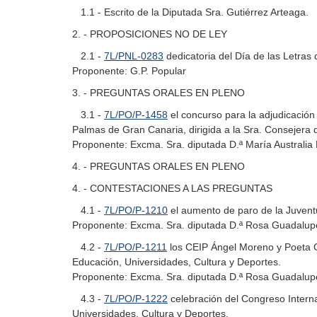
1.1 - Escrito de la Diputada Sra. Gutiérrez Arteaga.
2. - PROPOSICIONES NO DE LEY
2.1 -
7L/PNL-0283
dedicatoria del Día de las Letras
Proponente: G.P. Popular
3. - PREGUNTAS ORALES EN PLENO
3.1 -
7L/PO/P-1458
el concurso para la adjudicación
Palmas de Gran Canaria, dirigida a la Sra. Consejera 
Proponente: Excma. Sra. diputada D.ª María Australia
4. - PREGUNTAS ORALES EN PLENO
4. - CONTESTACIONES A LAS PREGUNTAS
4.1 -
7L/PO/P-1210
el aumento de paro de la Juventu
Proponente: Excma. Sra. diputada D.ª Rosa Guadalupe 
4.2 -
7L/PO/P-1211
los CEIP Ángel Moreno y Poeta Ga
Educación, Universidades, Cultura y Deportes.
Proponente: Excma. Sra. diputada D.ª Rosa Guadalupe 
4.3 -
7L/PO/P-1222
celebración del Congreso Interna
Universidades, Cultura y Deportes.