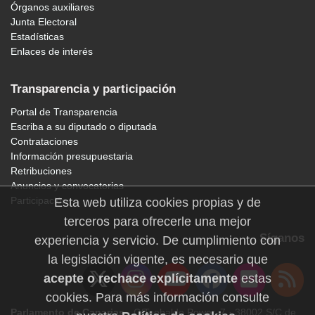
Órganos auxiliares
Junta Electoral
Estadísticas
Enlaces de interés
Transparencia y participación
Portal de Transparencia
Escriba a su diputado o diputada
Contrataciones
Información presupuestaria
Retribuciones
Anuncios y convocatorias
Participación
Esta web utiliza cookies propias y de
terceros para ofrecerle una mejor
Síganos
experiencia y servicio. De cumplimiento con
la legislación vigente, es necesario que
acepte o rechace explícitamente
estas
cookies. Para más información consulte
Parlamento de Canarias
· C/Teobaldo Power, 7 · 38002 S/C de