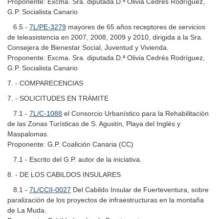
Proponente: Excma. Sra. diputada D.ª Olivia Cedrés Rodríguez,
G.P. Socialista Canario
6.5 -
7L/PE-3279
mayores de 65 años receptores de servicios
de teleasistencia en 2007, 2008, 2009 y 2010, dirigida a la Sra.
Consejera de Bienestar Social, Juventud y Vivienda.
Proponente: Excma. Sra. diputada D.ª Olivia Cedrés Rodríguez,
G.P. Socialista Canario
7. - COMPARECENCIAS
7. - SOLICITUDES EN TRÁMITE
7.1 -
7L/C-1088
el Consorcio Urbanístico para la Rehabilitación
de las Zonas Turísticas de S. Agustín, Playa del Inglés y
Maspalomas.
Proponente: G.P. Coalición Canaria (CC)
7.1 - Escrito del G.P. autor de la iniciativa.
8. - DE LOS CABILDOS INSULARES
8.1 -
7L/CCII-0027
Del Cabildo Insular de Fuerteventura, sobre
paralización de los proyectos de infraestructuras en la montaña
de La Muda.