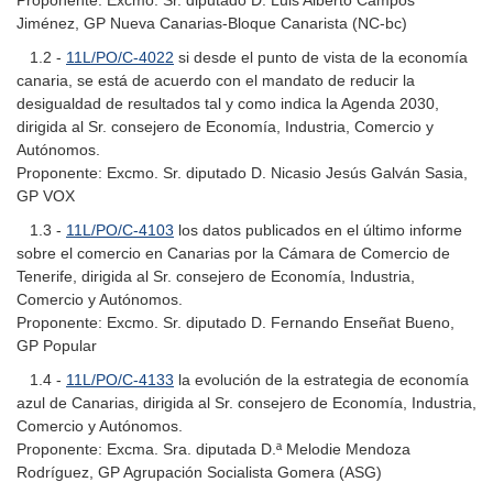
Proponente: Excmo. Sr. diputado D. Luis Alberto Campos
Jiménez, GP Nueva Canarias-Bloque Canarista (NC-bc)
1.2 -
11L/PO/C-4022
si desde el punto de vista de la economía
canaria, se está de acuerdo con el mandato de reducir la
desigualdad de resultados tal y como indica la Agenda 2030,
dirigida al Sr. consejero de Economía, Industria, Comercio y
Autónomos.
Proponente: Excmo. Sr. diputado D. Nicasio Jesús Galván Sasia,
GP VOX
1.3 -
11L/PO/C-4103
los datos publicados en el último informe
sobre el comercio en Canarias por la Cámara de Comercio de
Tenerife, dirigida al Sr. consejero de Economía, Industria,
Comercio y Autónomos.
Proponente: Excmo. Sr. diputado D. Fernando Enseñat Bueno,
GP Popular
1.4 -
11L/PO/C-4133
la evolución de la estrategia de economía
azul de Canarias, dirigida al Sr. consejero de Economía, Industria,
Comercio y Autónomos.
Proponente: Excma. Sra. diputada D.ª Melodie Mendoza
Rodríguez, GP Agrupación Socialista Gomera (ASG)