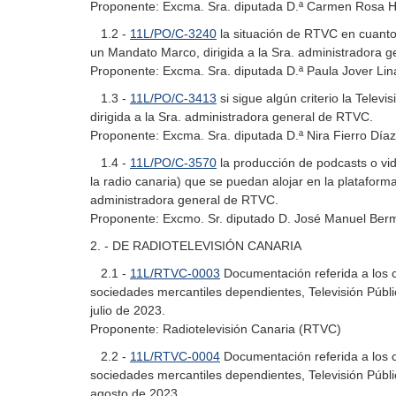
Proponente: Excma. Sra. diputada D.ª Carmen Rosa 
1.2 -
11L/PO/C-3240
la situación de RTVC en cuanto 
un Mandato Marco, dirigida a la Sra. administradora 
Proponente: Excma. Sra. diputada D.ª Paula Jover Li
1.3 -
11L/PO/C-3413
si sigue algún criterio la Telev
dirigida a la Sra. administradora general de RTVC.
Proponente: Excma. Sra. diputada D.ª Nira Fierro Díaz
1.4 -
11L/PO/C-3570
la producción de podcasts o vi
la radio canaria) que se puedan alojar en la plataforma
administradora general de RTVC.
Proponente: Excmo. Sr. diputado D. José Manuel Ber
2. - DE RADIOTELEVISIÓN CANARIA
2.1 -
11L/RTVC-0003
Documentación referida a los c
sociedades mercantiles dependientes, Televisión Públ
julio de 2023.
Proponente: Radiotelevisión Canaria (RTVC)
2.2 -
11L/RTVC-0004
Documentación referida a los c
sociedades mercantiles dependientes, Televisión Públ
agosto de 2023.