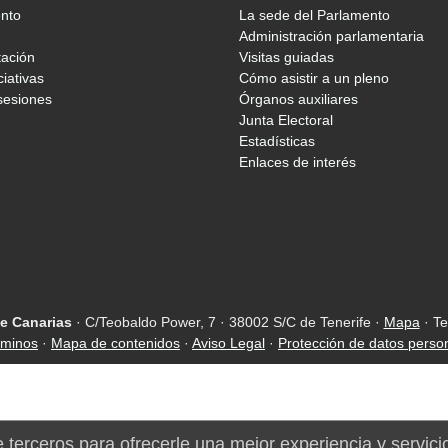
ento
La sede del Parlamento
Administración parlamentaria
tación
Visitas guiadas
ciativas
Cómo asistir a un pleno
sesiones
Órganos auxiliares
Junta Electoral
Estadísticas
Enlaces de interés
e Canarias
· C/Teobaldo Power, 7 · 38002 S/C de Tenerife ·
Mapa
· Te
rminos
·
Mapa de contenidos
·
Aviso Legal
·
Protección de datos perso
e terceros para ofrecerle una mejor experiencia y servici