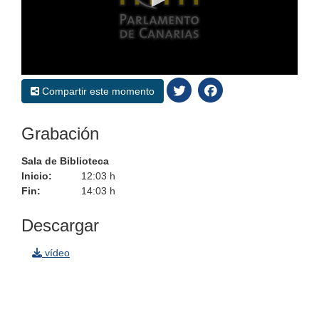
0
seconds
Compartir este momento
of
0
seconds
Grabación
Sala de Biblioteca
Inicio:
12:03 h
Fin:
14:03 h
Descargar
vídeo