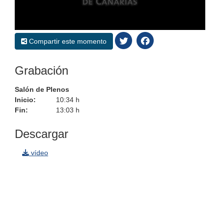
0
seconds
Compartir este momento
of
0
seconds
Grabación
Salón de Plenos
Inicio:
10:34 h
Fin:
13:03 h
Descargar
vídeo