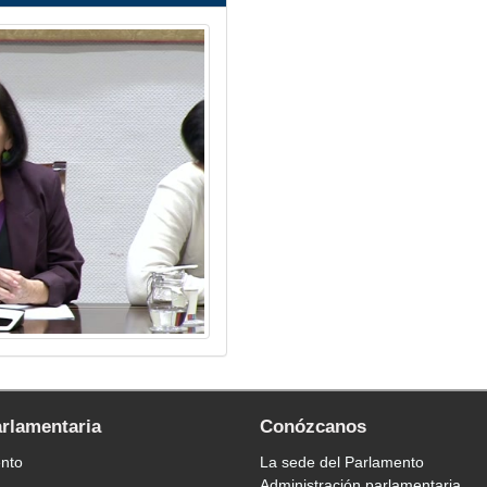
arlamentaria
Conózcanos
ento
La sede del Parlamento
Administración parlamentaria