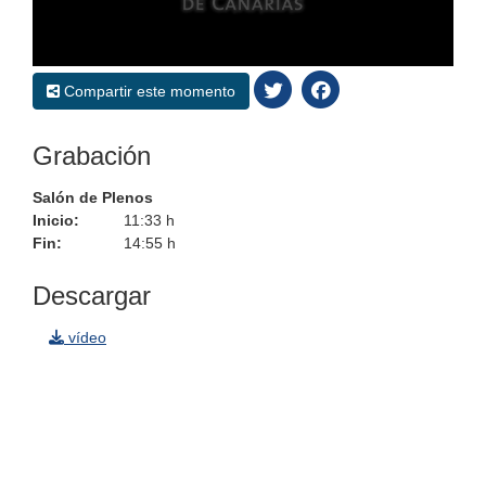
0
seconds
Compartir este momento
of
0
seconds
Grabación
Salón de Plenos
Inicio:
11:33 h
Fin:
14:55 h
Descargar
vídeo