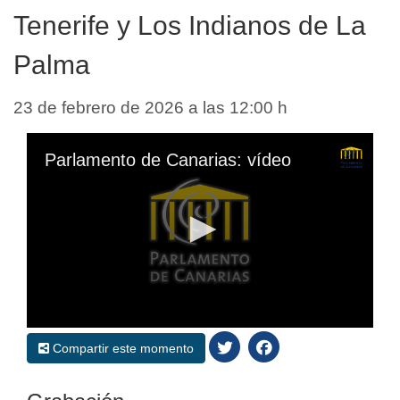
Tenerife y Los Indianos de La
Palma
23 de febrero de 2026 a las 12:00 h
Parlamento de Canarias: vídeo
0
seconds
Compartir este momento
of
13
minutes,