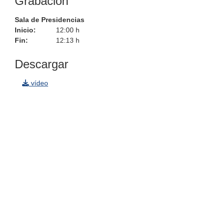
Grabación
7
seconds
Sala de Presidencias
Inicio:
12:00 h
Fin:
12:13 h
Descargar
vídeo