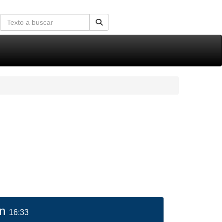
ón
16:33