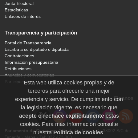
Junta Electoral
Estadísticas
Enlaces de interés
Transparencia y participación
Portal de Transparencia
Escriba a su diputado o diputada
Contrataciones
Información presupuestaria
Retribuciones
Anuncios y convocatorias
Participación
Esta web utiliza cookies propias y de
terceros para ofrecerle una mejor
Síganos
experiencia y servicio. De cumplimiento con
la legislación vigente, es necesario que
acepte o rechace explícitamente
estas
cookies. Para más información consulte
Parlamento de Canarias
· C/Teobaldo Power, 7 · 38002 S/C de
nuestra
Política de cookies
.
Tenerife ·
Mapa
· Tel: 922 473 300