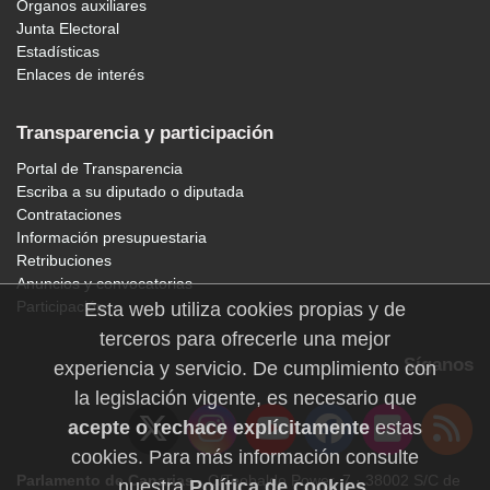
Órganos auxiliares
Junta Electoral
Estadísticas
Enlaces de interés
Transparencia y participación
Portal de Transparencia
Escriba a su diputado o diputada
Contrataciones
Información presupuestaria
Retribuciones
Anuncios y convocatorias
Participación
Esta web utiliza cookies propias y de
terceros para ofrecerle una mejor
Síganos
experiencia y servicio. De cumplimiento con
la legislación vigente, es necesario que
acepte o rechace explícitamente
estas
cookies. Para más información consulte
Parlamento de Canarias
· C/Teobaldo Power, 7 · 38002 S/C de
nuestra
Política de cookies
.