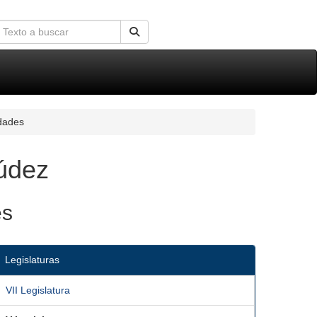
idades
múdez
es
Legislaturas
VII Legislatura