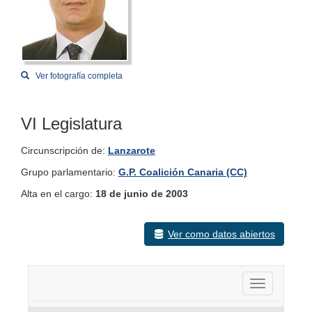
Ver fotografía completa
VI Legislatura
Circunscripción de:
Lanzarote
Grupo parlamentario:
G.P. Coalición Canaria (CC)
Alta en el cargo:
18 de junio de 2003
Ver como datos abiertos
Activar nav