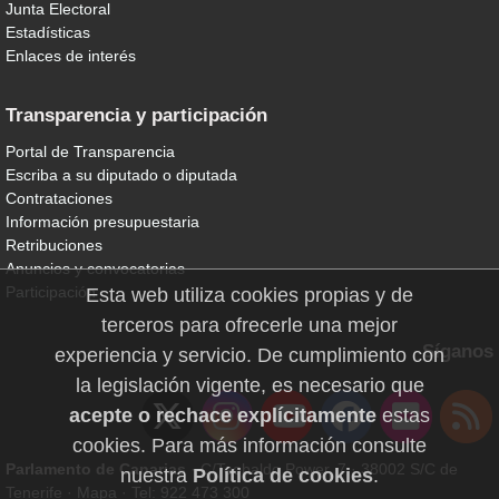
Junta Electoral
Estadísticas
Enlaces de interés
Transparencia y participación
Portal de Transparencia
Escriba a su diputado o diputada
Contrataciones
Información presupuestaria
Retribuciones
Anuncios y convocatorias
Participación
Esta web utiliza cookies propias y de
terceros para ofrecerle una mejor
Síganos
experiencia y servicio. De cumplimiento con
la legislación vigente, es necesario que
acepte o rechace explícitamente
estas
cookies. Para más información consulte
Parlamento de Canarias
· C/Teobaldo Power, 7 · 38002 S/C de
nuestra
Política de cookies
.
Tenerife ·
Mapa
· Tel: 922 473 300