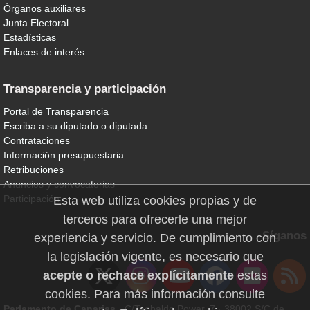
Órganos auxiliares
Junta Electoral
Estadísticas
Enlaces de interés
Transparencia y participación
Portal de Transparencia
Escriba a su diputado o diputada
Contrataciones
Información presupuestaria
Retribuciones
Anuncios y convocatorias
Participación
Esta web utiliza cookies propias y de
terceros para ofrecerle una mejor
Síganos
experiencia y servicio. De cumplimiento con
la legislación vigente, es necesario que
acepte o rechace explícitamente
estas
cookies. Para más información consulte
Parlamento de Canarias
· C/Teobaldo Power, 7 · 38002 S/C de