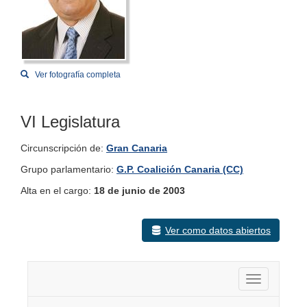
Ver fotografía completa
VI Legislatura
Circunscripción de:
Gran Canaria
Grupo parlamentario:
G.P. Coalición Canaria (CC)
Alta en el cargo:
18 de junio de 2003
Ver como datos abiertos
Activar nav