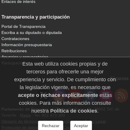
Enlaces de interés
Transparencia y participación
Portal de Transparencia
Escriba a su diputado o diputada
Contrataciones
Información presupuestaria
Retribuciones
Anuncios y convocatorias
Participación
Esta web utiliza cookies propias y de
terceros para ofrecerle una mejor
Síganos
experiencia y servicio. De cumplimiento con
la legislación vigente, es necesario que
acepte o rechace explícitamente
estas
cookies. Para más información consulte
Parlamento de Canarias
· C/Teobaldo Power, 7 · 38002 S/C de
nuestra
Política de cookies
.
Tenerife ·
Mapa
· Tel: 922 473 300
Glosario de términos
·
Mapa de contenidos
·
Aviso Legal
·
Rechazar
Aceptar
Protección de datos personales
·
Cookies