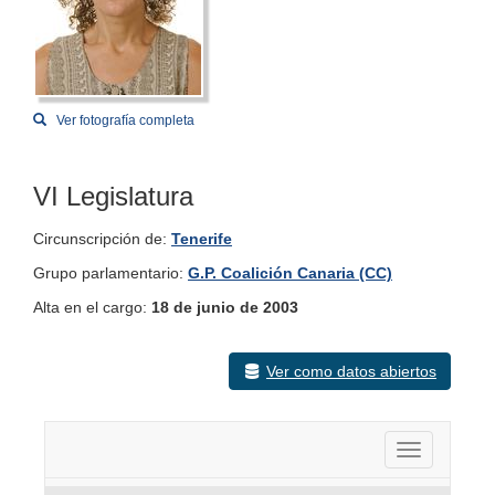
Ver fotografía completa
VI Legislatura
Circunscripción de:
Tenerife
Grupo parlamentario:
G.P. Coalición Canaria (CC)
Alta en el cargo:
18 de junio de 2003
Ver como datos abiertos
Activar nav