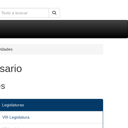
vidades
sario
es
Legislaturas
VIII Legislatura