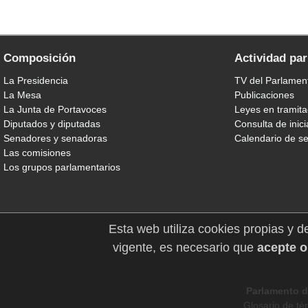
Composición
Actividad pa
La Presidencia
TV del Parlamen
La Mesa
Publicaciones
La Junta de Portavoces
Leyes en tramita
Diputados y diputadas
Consulta de inici
Senadores y senadoras
Calendario de s
Las comisiones
Los grupos parlamentarios
Esta web utiliza cookies propias y d
vigente, es necesario que
acepte o
Parlamento d
Glosario de té