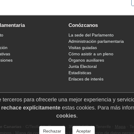
rlamentaria
Conózcanos
to
La sede del Parlamento
Administración parlamentaria
ción
Visitas guiadas
ativas
Cómo asistir a un pleno
esiones
Órganos auxiliares
Junta Electoral
Estadísticas
Enlaces de interés
e terceros para ofrecerle una mejor experiencia y servici
 rechace explícitamente
estas cookies. Para más infor
cookies
.
e Canarias
· C/Teobaldo Power, 7 · 38002 S/C de Tenerife ·
Mapa
· Te
Rechazar
Aceptar
rminos
·
Mapa de contenidos
·
Aviso Legal
·
Protección de datos perso