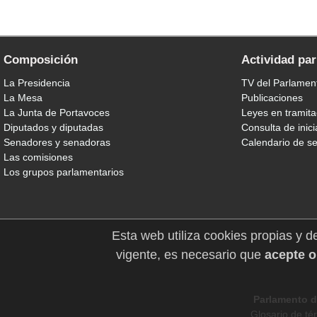
Composición
Actividad pa
La Presidencia
TV del Parlamen
La Mesa
Publicaciones
La Junta de Portavoces
Leyes en tramita
Diputados y diputadas
Consulta de inici
Senadores y senadoras
Calendario de s
Las comisiones
Los grupos parlamentarios
Esta web utiliza cookies propias y d
vigente, es necesario que
acepte o
Parlamento d
Glosario de té