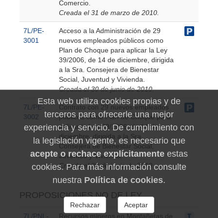
Comercio.
Creada el 31 de marzo de 2010.
7L/PE-
Acceso a la Administración de 29
3001
nuevos empleados públicos como
Plan de Choque para aplicar la Ley
39/2006, de 14 de diciembre, dirigida
a la Sra. Consejera de Bienestar
Social, Juventud y Vivienda.
Creada el 30 de junio de 2010.
Esta web utiliza cookies propias y de
7L/PE-
Contrato con 29 nuevos empleados
terceros para ofrecerle una mejor
3002
públicos como Plan de Choque para
aplicar la Ley 39/2006, de 14 de
experiencia y servicio. De cumplimiento con
diciembre, dirigida a la Sra.
la legislación vigente, es necesario que
Consejera de Bienestar Social,
acepte o rechace explícitamente
estas
Juventud y Vivienda.
Creada el 30 de junio de 2010.
cookies. Para más información consulte
nuestra
Política de cookies
.
PROPOSICIONES NO DE LEY
Rechazar
Aceptar
7L/PNL-
Recursos mineros en Montañetas de