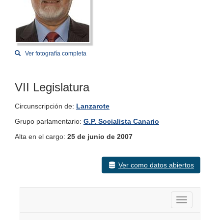
Ver fotografía completa
VII Legislatura
Circunscripción de:
Lanzarote
Grupo parlamentario:
G.P. Socialista Canario
Alta en el cargo:
25 de junio de 2007
Ver como datos abiertos
Activar nav