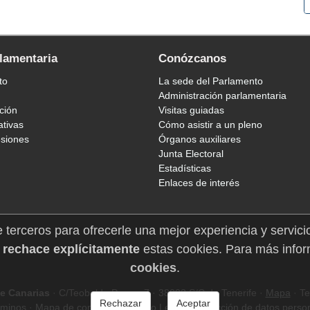
rlamentaria
Conózcanos
to
La sede del Parlamento
Administración parlamentaria
ción
Visitas guiadas
ativas
Cómo asistir a un pleno
esiones
Órganos auxiliares
Junta Electoral
Estadísticas
Enlaces de interés
e terceros para ofrecerle una mejor experiencia y servici
 rechace explícitamente
estas cookies. Para más infor
cookies
.
e Canarias
· C/Teobaldo Power, 7 · 38002 S/C de Tenerife ·
Mapa
· Te
Rechazar
Aceptar
rminos
·
Mapa de contenidos
·
Aviso Legal
·
Protección de datos perso