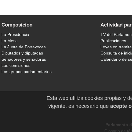
Composición
Actividad pa
La Presidencia
TV del Parlamen
La Mesa
Publicaciones
La Junta de Portavoces
Leyes en tramita
Diputados y diputadas
Consulta de inici
Senadores y senadoras
Calendario de s
Las comisiones
Los grupos parlamentarios
Esta web utiliza cookies propias y d
vigente, es necesario que
acepte o
Parlamento d
Glosario de té