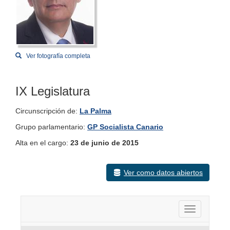
Ver fotografía completa
IX Legislatura
Circunscripción de:
La Palma
Grupo parlamentario:
GP Socialista Canario
Alta en el cargo:
23 de junio de 2015
Ver como datos abiertos
Activar nav