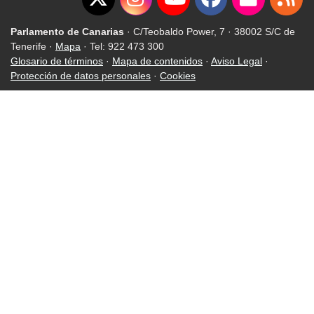
Parlamento de Canarias
· C/Teobaldo Power, 7 · 38002 S/C de
Tenerife ·
Mapa
· Tel: 922 473 300
Glosario de términos
·
Mapa de contenidos
·
Aviso Legal
·
Protección de datos personales
·
Cookies