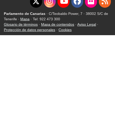
Parlamento de Canarias
· C/Teobaldo Power, 7 · 38002 S/C de
Tenerife ·
Mapa
· Tel: 922 473 300
Glosario de términos
·
Mapa de contenidos
·
Aviso Legal
·
Protección de datos personales
·
Cookies