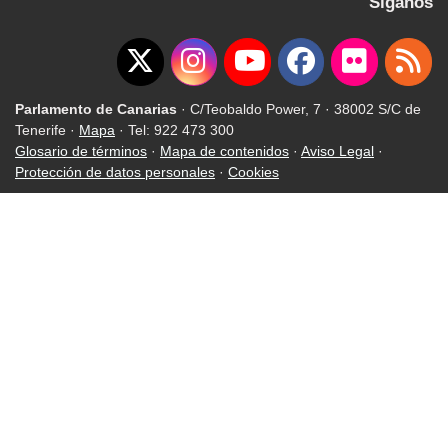
Síganos
Parlamento de Canarias
· C/Teobaldo Power, 7 · 38002 S/C de
Tenerife ·
Mapa
· Tel: 922 473 300
Glosario de términos
·
Mapa de contenidos
·
Aviso Legal
·
Protección de datos personales
·
Cookies