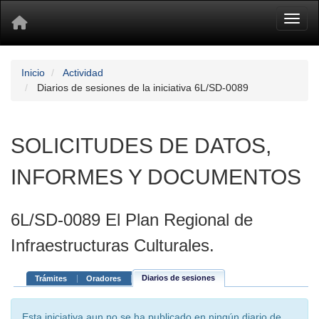
Toggl
Inicio
Actividad
Diarios de sesiones de la iniciativa 6L/SD-0089
SOLICITUDES DE DATOS,
INFORMES Y DOCUMENTOS
6L/SD-0089 El Plan Regional de
Infraestructuras Culturales.
Diarios de sesiones
Trámites
Oradores
Esta iniciativa aun no se ha publicado en ningún diario de