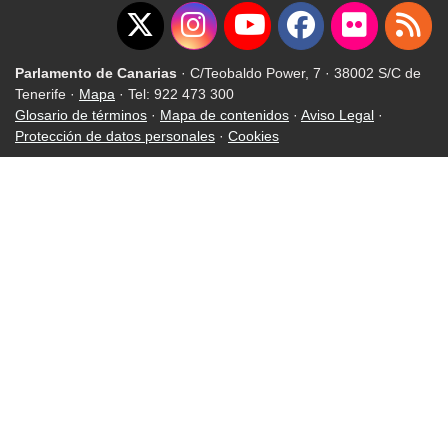
Parlamento de Canarias
· C/Teobaldo Power, 7 · 38002 S/C de
Tenerife ·
Mapa
· Tel: 922 473 300
Glosario de términos
·
Mapa de contenidos
·
Aviso Legal
·
Protección de datos personales
·
Cookies