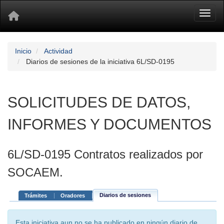
Toggl
Inicio
Actividad
Diarios de sesiones de la iniciativa 6L/SD-0195
SOLICITUDES DE DATOS,
INFORMES Y DOCUMENTOS
6L/SD-0195 Contratos realizados por
SOCAEM.
Diarios de sesiones
Trámites
Oradores
Esta iniciativa aun no se ha publicado en ningún diario de