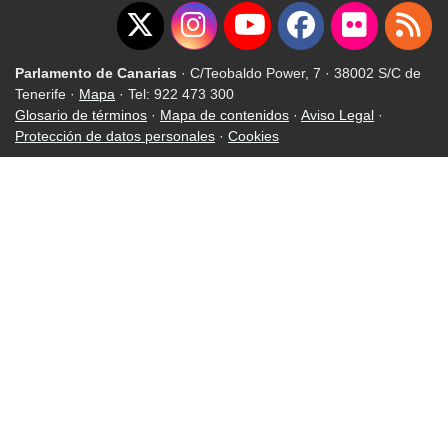
Parlamento de Canarias
· C/Teobaldo Power, 7 · 38002 S/C de
Tenerife ·
Mapa
· Tel: 922 473 300
Glosario de términos
·
Mapa de contenidos
·
Aviso Legal
·
Protección de datos personales
·
Cookies