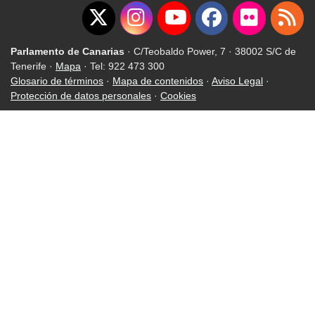
Parlamento de Canarias
· C/Teobaldo Power, 7 · 38002 S/C de
Tenerife ·
Mapa
· Tel: 922 473 300
Glosario de términos
·
Mapa de contenidos
·
Aviso Legal
·
Protección de datos personales
·
Cookies