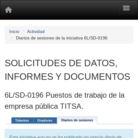
Toggl
Inicio
Actividad
Diarios de sesiones de la iniciativa 6L/SD-0196
SOLICITUDES DE DATOS,
INFORMES Y DOCUMENTOS
6L/SD-0196 Puestos de trabajo de la
empresa pública TITSA.
Diarios de sesiones
Trámites
Oradores
Esta iniciativa aun no se ha publicado en ningún diario de