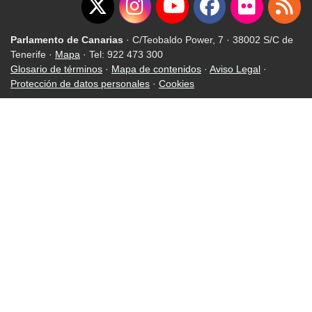
Parlamento de Canarias
· C/Teobaldo Power, 7 · 38002 S/C de
Tenerife ·
Mapa
· Tel: 922 473 300
Glosario de términos
·
Mapa de contenidos
·
Aviso Legal
·
Protección de datos personales
·
Cookies