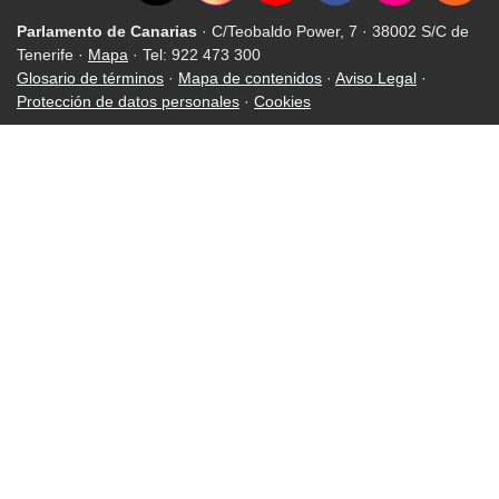
Parlamento de Canarias
· C/Teobaldo Power, 7 · 38002 S/C de
Tenerife ·
Mapa
· Tel: 922 473 300
Glosario de términos
·
Mapa de contenidos
·
Aviso Legal
·
Protección de datos personales
·
Cookies