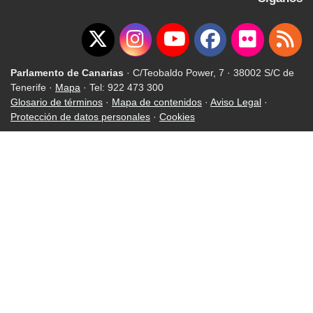
Parlamento de Canarias
· C/Teobaldo Power, 7 · 38002 S/C de
Tenerife ·
Mapa
· Tel: 922 473 300
Glosario de términos
·
Mapa de contenidos
·
Aviso Legal
·
Protección de datos personales
·
Cookies