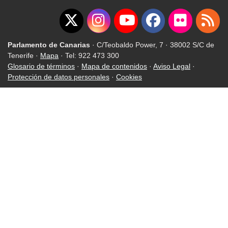
Parlamento de Canarias
· C/Teobaldo Power, 7 · 38002 S/C de
Tenerife ·
Mapa
· Tel: 922 473 300
Glosario de términos
·
Mapa de contenidos
·
Aviso Legal
·
Protección de datos personales
·
Cookies